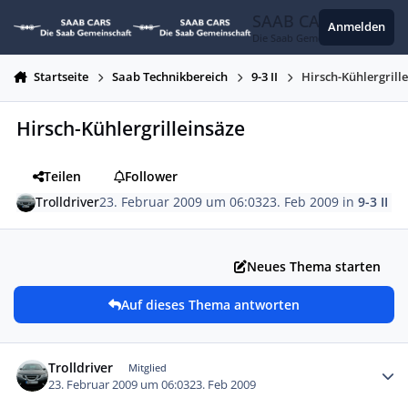
Zum Inhalt springen
SAAB CARS
Anmelden
Die Saab Gemeinschaft
Startseite
Saab Technikbereich
9-3 II
Hirsch-Kühlergrill
Hirsch-Kühlergrilleinsäze
Teilen
Follower
Trolldriver
23. Februar 2009 um 06:03
23. Feb 2009
in
9-3 II
Neues Thema starten
Auf dieses Thema antworten
Autor-Statistiken
Trolldriver
Mitglied
23. Februar 2009 um 06:03
23. Feb 2009