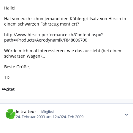
Hallo!
Hat von euch schon jemand den Kühlergrillsatz von Hirsch in
einem schwarzen Fahrzeug montiert?
http://www.hirsch-performance.ch/Content.aspx?
path=/Products/Aerodynamik/F848006700
Würde mich mal interessieren, wie das aussieht (bei einem
schwarzen Wagen)...
Beste Grüße,
TD
Zitat
Autor-Statistiken
le traiteur
Mitglied
24. Februar 2009 um 12:49
24. Feb 2009