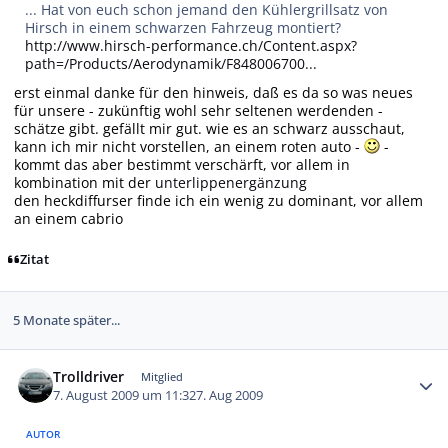
... Hat von euch schon jemand den Kühlergrillsatz von
Hirsch in einem schwarzen Fahrzeug montiert?
http://www.hirsch-performance.ch/Content.aspx?
path=/Products/Aerodynamik/F848006700...
erst einmal danke für den hinweis, daß es da so was neues
für unsere - zukünftig wohl sehr seltenen werdenden -
schätze gibt. gefällt mir gut. wie es an schwarz ausschaut,
kann ich mir nicht vorstellen, an einem roten auto -
-
kommt das aber bestimmt verschärft, vor allem in
kombination mit der
unterlippenergänzung
den heckdiffurser finde ich ein wenig zu dominant, vor allem
an einem cabrio
Zitat
5 Monate später...
Autor-Statistiken
Trolldriver
Mitglied
7. August 2009 um 11:32
7. Aug 2009
AUTOR