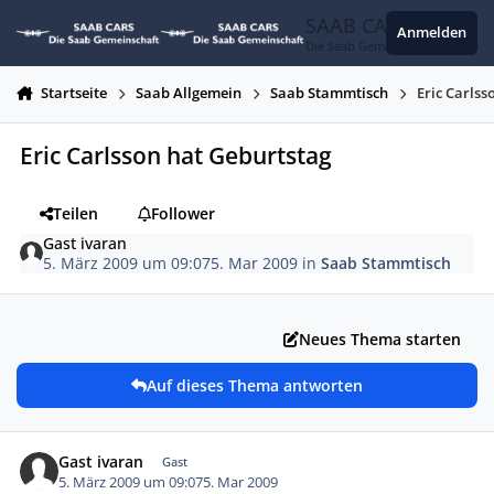
Zum Inhalt springen
SAAB CARS
Anmelden
Die Saab Gemeinschaft
Startseite
Saab Allgemein
Saab Stammtisch
Eric Carlss
Eric Carlsson hat Geburtstag
Teilen
Follower
Gast ivaran
5. März 2009 um 09:07
5. Mar 2009
in
Saab Stammtisch
Neues Thema starten
Auf dieses Thema antworten
Gast ivaran
Gast
5. März 2009 um 09:07
5. Mar 2009