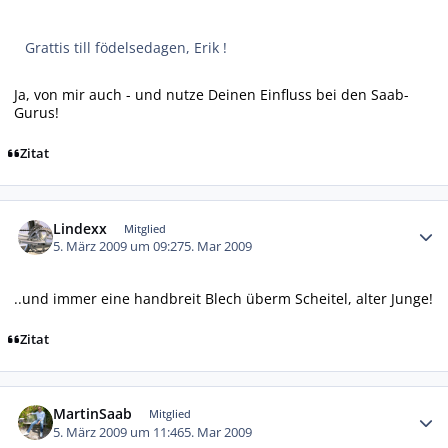
Grattis till födelsedagen, Erik !
Ja, von mir auch - und nutze Deinen Einfluss bei den Saab-
Gurus!
Zitat
Autor-Statistiken
Lindexx
Mitglied
5. März 2009 um 09:27
5. Mar 2009
..und immer eine handbreit Blech überm Scheitel, alter Junge!
Zitat
Autor-Statistiken
MartinSaab
Mitglied
5. März 2009 um 11:46
5. Mar 2009