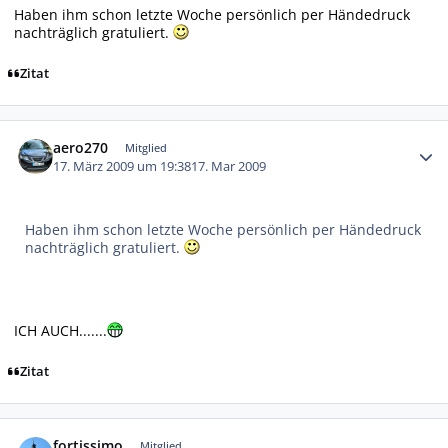
Haben ihm schon letzte Woche persönlich per Händedruck
nachträglich gratuliert.
Zitat
Autor-Statistiken
aero270
Mitglied
17. März 2009 um 19:38
17. Mar 2009
Haben ihm schon letzte Woche persönlich per Händedruck
nachträglich gratuliert.
ICH AUCH.......
Zitat
Autor-Statistiken
fortissimo
Mitglied