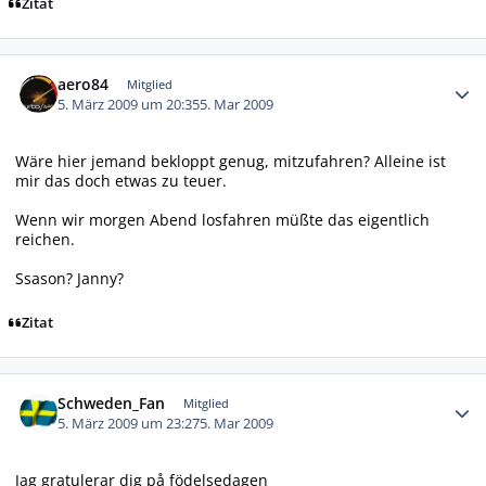
Zitat
Autor-Statistiken
aero84
Mitglied
5. März 2009 um 20:35
5. Mar 2009
Wäre hier jemand bekloppt genug, mitzufahren? Alleine ist
mir das doch etwas zu teuer.
Wenn wir morgen Abend losfahren müßte das eigentlich
reichen.
Ssason? Janny?
Zitat
Autor-Statistiken
Schweden_Fan
Mitglied
5. März 2009 um 23:27
5. Mar 2009
Jag gratulerar dig på födelsedagen