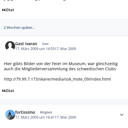
Zitat
2 Wochen später...
Gast ivaran
Gast
17. März 2009 um 14:55
17. Mar 2009
Hier gibts Bilder von der Feier im Museum, war gleichzeitig
auch die Mitgliederversammlung des schwedischen Clubs
http://79.99.7.173/skane/media/ssk_mote_09/index.html
Zitat
Autor-Statistiken
fortissimo
Mitglied
17. März 2009 um 16:41
17. Mar 2009