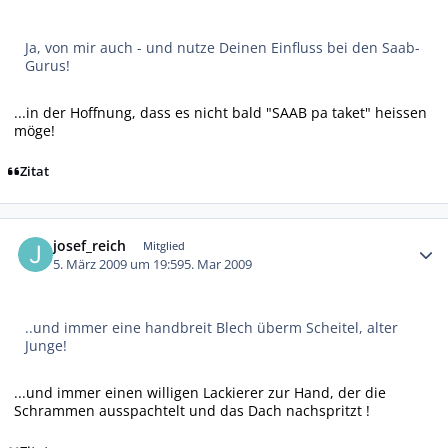
Ja, von mir auch - und nutze Deinen Einfluss bei den Saab-
Gurus!
...in der Hoffnung, dass es nicht bald "SAAB pa taket" heissen
möge!
Zitat
Autor-Statistiken
josef_reich
Mitglied
5. März 2009 um 19:59
5. Mar 2009
..und immer eine handbreit Blech überm Scheitel, alter
Junge!
...und immer einen willigen Lackierer zur Hand, der die
Schrammen ausspachtelt und das Dach nachspritzt !