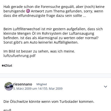
Hab gerade schon die Forensuche gequält, aber (noch) keine
beruhigende
Antwort zum Thema gefunden, sorry, wenn
dass die elfundneuzigste frage dazu sein sollte ...
Beim Luftfilterwechsel ist mir gestern aufgefallen, dass sich
kleinste Mengen Öl im Rohrsystem der Luftansaugung
befinden. Ist das als Alarmsignal zu werten oder normal?
Sonst gibt's am Auto keinerlei Auffälligkeiten.
Im Bild ist besser zu sehen, was ich meine.
luftzufuehrung.pdf
Zitat
Autor-Statistiken
riesennano
Mitglied
5. März 2009 um 14:15
5. Mar 2009
Die Ölschwitze könnte wenn vom Turbolader kommen.
gruß