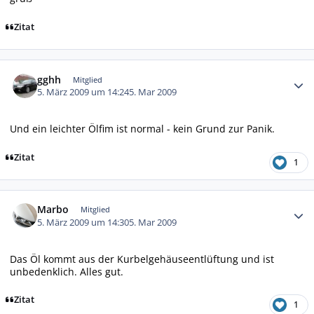
Zitat
Autor-Statistiken
gghh
Mitglied
5. März 2009 um 14:24
5. Mar 2009
Und ein leichter Ölfim ist normal - kein Grund zur Panik.
Zitat
1
Autor-Statistiken
Marbo
Mitglied
5. März 2009 um 14:30
5. Mar 2009
Das Öl kommt aus der Kurbelgehäuseentlüftung und ist
unbedenklich. Alles gut.
Zitat
1