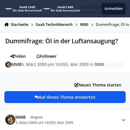
Zum Inhalt springen
SAAB CARS
Anmelden
Die Saab Gemeinschaft
Startseite
Saab Technikbereich
9000
Dummifrage: Öl in
Dummifrage: Öl in der Luftansaugung?
Teilen
Follower
MMB
5. März 2009 um 14:05
5. Mar 2009
in
9000
Neues Thema starten
Auf dieses Thema antworten
Autor-Statistiken
MMB
Mitglied
5. März 2009 um 14:05
5. Mar 2009