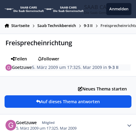
Zum Inhalt springen
SAAB CARS
Anmelden
Die Saab Gemeinschaft
Startseite
Saab Technikbereich
9-3 II
Freisprecheinrich
Freisprecheinrichtung
Teilen
Follower
Goetzuwe
5. März 2009 um 17:32
5. Mar 2009
in
9-3 II
Neues Thema starten
Auf dieses Thema antworten
Autor-Statistiken
Goetzuwe
Mitglied
5. März 2009 um 17:32
5. Mar 2009