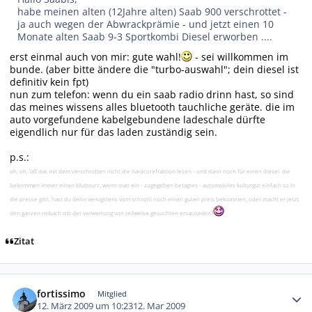
habe meinen alten (12Jahre alten) Saab 900 verschrottet -
ja auch wegen der Abwrackprämie - und jetzt einen 10
Monate alten Saab 9-3 Sportkombi Diesel erworben ....
erst einmal auch von mir: gute wahl!
- sei willkommen im
bunde. (aber bitte ändere die "turbo-auswahl"; dein diesel ist
definitiv kein fpt)
nun zum telefon: wenn du ein saab radio drinn hast, so sind
das meines wissens alles bluetooth tauchliche geräte. die im
auto vorgefundene kabelgebundene ladeschale dürfte
eigendlich nur für das laden zuständig sein.
p.s.:
oh, oh, laß das mit dem verschrotten nicht die hardcorefraktion lesen - und dann noch für einen diesel. die
bekommen immer einen blutsturz, wenn man ein - zugegeben betagtes - automobiles kulturgut einfach so in
die presse gibt. hast du denn wenigstens vom schrotti noch einen guten preis bekommen, oder macht er jetzt
den ganzen reibach mit der verwertung von teilweise gesuchten ersatzteilen?
Zitat
Autor-Statistiken
fortissimo
Mitglied
12. März 2009 um 10:23
12. Mar 2009