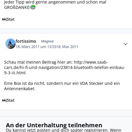
Jeder Tipp wird gerne angenommen und schon mal
GROßDANKE!
Zitat
Autor-Statistiken
fortissimo
Mitglied
18. März 2011 um 13:53
18. Mar 2011
Schau mal meinen Beitrag hier an:
http://www.saab-
cars.de/hi-fi-und-navigation/23814-bluetooth-telefon-einbau-
9-3-iii.html
Eine Box ist da nicht, sondern nur ein VDA Stecker und ein
Antennenkabel.
Zitat
An der Unterhaltung teilnehmen
Du kannst jetzt posten und dich später registrieren. Wenn