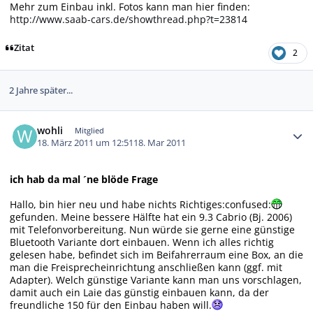
Mehr zum Einbau inkl. Fotos kann man hier finden:
http://www.saab-cars.de/showthread.php?t=23814
Zitat
2
2 Jahre später...
Autor-Statistiken
wohli
Mitglied
18. März 2011 um 12:51
18. Mar 2011
ich hab da mal ´ne blöde Frage
Hallo, bin hier neu und habe nichts Richtiges:confused:
gefunden. Meine bessere Hälfte hat ein 9.3 Cabrio (Bj. 2006)
mit Telefonvorbereitung. Nun würde sie gerne eine günstige
Bluetooth Variante dort einbauen. Wenn ich alles richtig
gelesen habe, befindet sich im Beifahrerraum eine Box, an die
man die Freisprecheinrichtung anschließen kann (ggf. mit
Adapter). Welch günstige Variante kann man uns vorschlagen,
damit auch ein Laie das günstig einbauen kann, da der
freundliche 150 für den Einbau haben will.