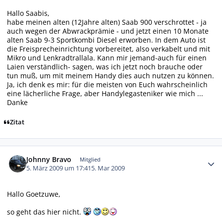
Hallo Saabis,
habe meinen alten (12Jahre alten) Saab 900 verschrottet - ja
auch wegen der Abwrackprämie - und jetzt einen 10 Monate
alten Saab 9-3 Sportkombi Diesel erworben. In dem Auto ist
die Freisprecheinrichtung vorbereitet, also verkabelt und mit
Mikro und Lenkradtrallala. Kann mir jemand-auch für einen
Laien verständlich- sagen, was ich jetzt noch brauche oder
tun muß, um mit meinem Handy dies auch nutzen zu können.
Ja, ich denk es mir: für die meisten von Euch wahrscheinlich
eine lächerliche Frage, aber Handylegasteniker wie mich ...
Danke
Zitat
Autor-Statistiken
Johnny Bravo
Mitglied
5. März 2009 um 17:41
5. Mar 2009
Hallo Goetzuwe,
so geht das hier nicht.