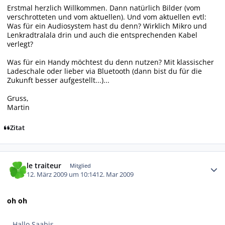
Erstmal herzlich Willkommen. Dann natürlich Bilder (vom
verschrotteten und vom aktuellen). Und vom aktuellen evtl:
Was für ein Audiosystem hast du denn? Wirklich Mikro und
Lenkradtralala drin und auch die entsprechenden Kabel
verlegt?
Was für ein Handy möchtest du denn nutzen? Mit klassischer
Ladeschale oder lieber via Bluetooth (dann bist du für die
Zukunft besser aufgestellt...)...
Gruss,
Martin
Zitat
Autor-Statistiken
le traiteur
Mitglied
12. März 2009 um 10:14
12. Mar 2009
oh oh
Hallo Saabis,