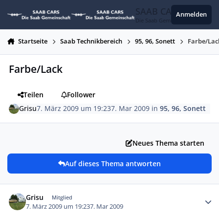
Zum Inhalt springen
SAAB CARS
Anmelden
Die Saab Gemeinschaft
Startseite
Saab Technikbereich
95, 96, Sonett
Farbe/Lac
Farbe/Lack
Teilen
Follower
Grisu
7. März 2009 um 19:23
7. Mar 2009
in
95, 96, Sonett
Neues Thema starten
Auf dieses Thema antworten
Autor-Statistiken
Grisu
Mitglied
7. März 2009 um 19:23
7. Mar 2009