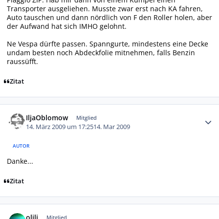
Transporter ausgeliehen. Musste zwar erst nach KA fahren,
Auto tauschen und dann nördlich von F den Roller holen, aber
der Aufwand hat sich IMHO gelohnt.
Ne Vespa dürfte passen. Spanngurte, mindestens eine Decke
undam besten noch Abdeckfolie mitnehmen, falls Benzin
raussüfft.
Zitat
Autor-Statistiken
IljaOblomow
Mitglied
14. März 2009 um 17:25
14. Mar 2009
AUTOR
Danke...
Zitat
Autor-Statistiken
olili
Mitglied