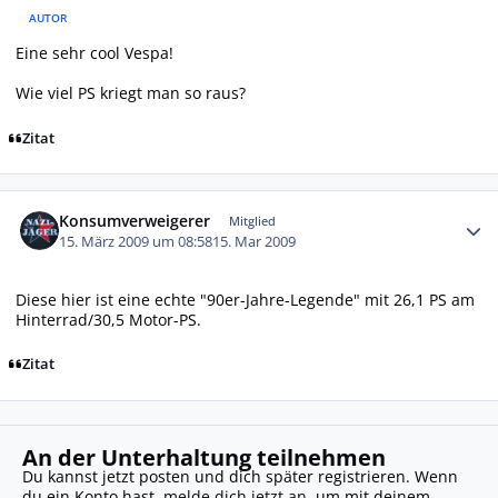
AUTOR
Eine sehr cool Vespa!
Wie viel PS kriegt man so raus?
Zitat
Autor-Statistiken
Konsumverweigerer
Mitglied
15. März 2009 um 08:58
15. Mar 2009
Diese hier ist eine echte "90er-Jahre-Legende" mit 26,1 PS am
Hinterrad/30,5 Motor-PS.
Zitat
An der Unterhaltung teilnehmen
Du kannst jetzt posten und dich später registrieren. Wenn
du ein Konto hast,
melde dich jetzt an
, um mit deinem