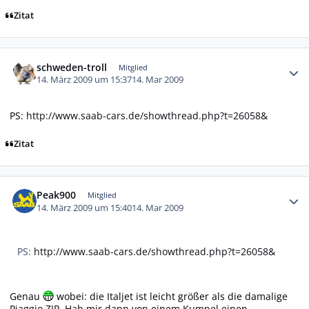
Zitat
Autor-Statistiken
schweden-troll
Mitglied
14. März 2009 um 15:37
14. Mar 2009
PS:
http://www.saab-cars.de/showthread.php?t=26058&
Zitat
Autor-Statistiken
Peak900
Mitglied
14. März 2009 um 15:40
14. Mar 2009
PS:
http://www.saab-cars.de/showthread.php?t=26058&
Genau
wobei: die Italjet ist leicht größer als die damalige
Piaggio ZIP. Hab mir dann von einem Kumpel einen