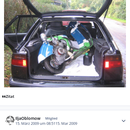
Zitat
Autor-Statistiken
IljaOblomow
Mitglied
15. März 2009 um 08:51
15. Mar 2009