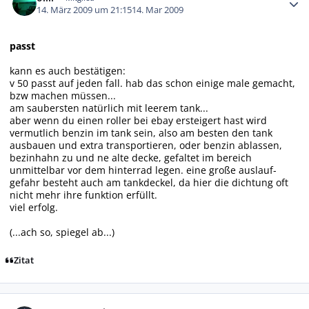
14. März 2009 um 21:15
14. Mar 2009
passt
kann es auch bestätigen:
v 50 passt auf jeden fall. hab das schon einige male gemacht,
bzw machen müssen...
am saubersten natürlich mit leerem tank...
aber wenn du einen roller bei ebay ersteigert hast wird
vermutlich benzin im tank sein, also am besten den tank
ausbauen und extra transportieren, oder benzin ablassen,
bezinhahn zu und ne alte decke, gefaltet im bereich
unmittelbar vor dem hinterrad legen. eine große auslauf-
gefahr besteht auch am tankdeckel, da hier die dichtung oft
nicht mehr ihre funktion erfüllt.
viel erfolg.
(...ach so, spiegel ab...)
Zitat
Autor-Statistiken