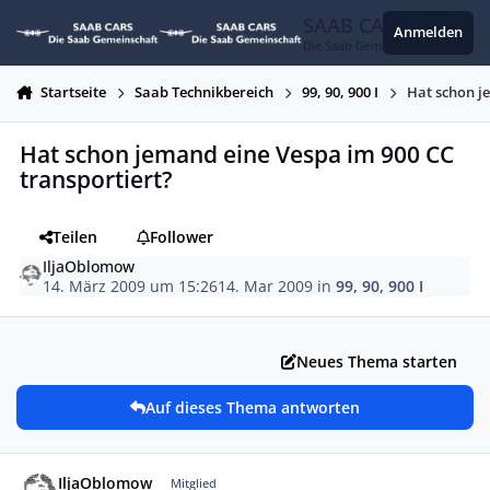
Zum Inhalt springen
SAAB CARS
Anmelden
Die Saab Gemeinschaft
Startseite
Saab Technikbereich
99, 90, 900 I
Hat schon j
Hat schon jemand eine Vespa im 900 CC
transportiert?
Teilen
Follower
IljaOblomow
14. März 2009 um 15:26
14. Mar 2009
in
99, 90, 900 I
Neues Thema starten
Auf dieses Thema antworten
Autor-Statistiken
IljaOblomow
Mitglied