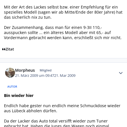
Mit der Art des Lackes selbst bzw. einer Empfehlung für ein
spezielles Modell (sagen wir ab Mitte/Ende der 80er Jahre) hat
das sicherlich nix zu tun.
Der Zusammenhang, dass man für einen 9-3II 110,-
ausspucken sollte ... ein älteres Modell aber mit 65,- auf
Vordermann gebracht werden kann, erschließt sich mir nicht.
Zitat
Autor-Statistiken
Morpheus
Mitglied
21. März 2009 um 09:47
21. Mar 2009
AUTOR
Bin wieder hier
Endlich habe gester nun endlich meine Schmuckdose wieder
aus Lübeck abholen dürfen.
Da der Lacker das Auto total versifft wieder zum Tuner
gebracht hat. Haben die Jungs den Wagen noch einmal