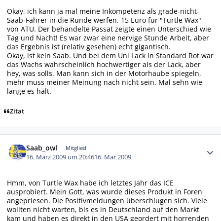
Okay, ich kann ja mal meine Inkompetenz als grade-nicht-
Saab-Fahrer in die Runde werfen. 15 Euro für "Turtle Wax"
von ATU. Der behandelte Passat zeigte einen Unterschied wie
Tag und Nacht! Es war zwar eine nervige Stunde Arbeit, aber
das Ergebnis ist (relativ gesehen) echt gigantisch.
Okay, ist kein Saab. Und bei dem Uni Lack in Standard Rot war
das Wachs wahrscheinlich hochwertiger als der Lack, aber
hey, was solls. Man kann sich in der Motorhaube spiegeln,
mehr muss meiner Meinung nach nicht sein. Mal sehn wie
lange es hält.
Zitat
Autor-Statistiken
Saab_owl
Mitglied
16. März 2009 um 20:46
16. Mar 2009
Hmm, von Turtle Wax habe ich letztes Jahr das ICE
ausprobiert. Mein Gott, was wurde dieses Produkt in Foren
angepriesen. Die Positivmeldungen überschlugen sich. Viele
wollten nicht warten, bis es in Deutschland auf den Markt
kam und haben es direkt in den USA geordert mit horrenden