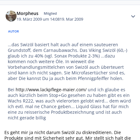
Autor-Statistiken
Morpheus
Mitglied
19. März 2009 um 14:08
19. Mar 2009
AUTOR
...das Swizöl basiert halt auch auf einem sauteueren
Grundstoff, dem Carnaubawachs. Das Viking Swizöl (60,-)
glaub ich zu 40% (vgl. Sonax Produkte 2-3%) ...dazu
kommen noch weitere Öle. In wieweit die
Vorbehandlungsmittelchen von Swizöl auch überteuert
sind kann ich nicht sagen. Sie Microfasertücher sind es,
aber Die kannst Du ja auch beim Pfennigpfeiffer holen.
Bei
http://www.lackpflege-maier.com/
und ich glaube es
auch kürzlich beim Stop+Go gesehen zu haben gibt es ein
Wachs R222, was auch vielerorten gelobt wird... dem würd
ich evtl. mal ne Chance geben... Liquid Glass hat für mich
eine zu reisserische Produktbezeichnung und ist auch
nicht gerade billig
Es geht mir ja nicht darum Swizöl zu diskreditieren. Die
Produkte sind mit Sicherheit sehr gut. Mir stellt sich halt die