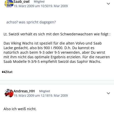
Saab_owl
Mitglied
19. März 2009 um 10:50
19. Mar 2009
achso? was spricht dagegen?
Lt. Swizöl verhält es sich mit den Schwedenwachsen wie folgt :
Das Viking Wachs ist speziell für die alten Volvo und Saab
Lacke gedacht, also bis 900 I /9000. D.h. Du kannst es
natürlich auch beim 9-3 oder 9-5 verwenden, aber Du wirst
mit ihm nicht das optimale Ergebnis erzielen. Für die neueren
Saab Modelle 9-3/9-5 empfiehlt Swizöl das Saphir Wachs.
Zitat
Autor-Statistiken
Andreas_HH
Mitglied
19. März 2009 um 12:18
19. Mar 2009
Also ich weiß nicht.