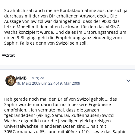
So ähnlich sah auch meine Kontaktaufnahme aus, die sich ja
durchaus mit der von Dir erhaltenen Antwort deckt. Die
Aussage von Swizöl war dahingehend, dass der 9000 das
letzte Modell mit dem alten Lack war, für den das VIKING
Wachs konzipiert wurde. Und da es im Ursprungsthread um
einen 9-3II ging, geht die Empfehlung ganz eindeutig zum
Saphir. Falls es denn von Swizöl sein soll.
Zitat
Autor-Statistiken
MMB
Mitglied
19. März 2009 um 22:46
19. Mar 2009
Hab gerade noch mal den Brief von Swizöl geholt ... das
Saphir wurde mir darin für noch bessere Ergebnisse
empfohlen... ich vermute mal, dass die ganzen
"gebrandeden" (Viking, Samurai, Zuffenhausen) Swizöl
Wachse eigentlich nur die jeweiligen gleichpreisigen
Universalwachse in anderen Dosen sind... halt mit
30%Carnauba zu 65,- und mit 40% zu 110,- ...wie das Saphir