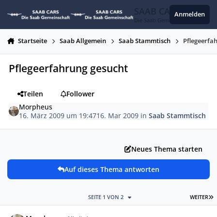
Zum Inhalt springen
SAAB CARS
Anmelden
Die Saab Gemeinschaft
Startseite
Saab Allgemein
Saab Stammtisch
Pflegeerfa
Pflegeerfahrung gesucht
Teilen
Follower
Morpheus
16. März 2009 um 19:47
16. Mar 2009
in
Saab Stammtisch
Neues Thema starten
Auf dieses Thema antworten
L
SEITE 1 VON 2
WEITER
Autor-Statistiken