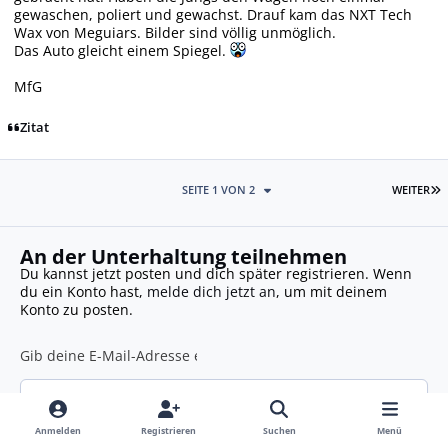
gewaschen, poliert und gewachst. Drauf kam das NXT Tech
Wax von Meguiars. Bilder sind völlig unmöglich.
Das Auto gleicht einem Spiegel.
MfG
Zitat
L
SEITE 1 VON 2
WEITER
An der Unterhaltung teilnehmen
Du kannst jetzt posten und dich später registrieren. Wenn
du ein Konto hast,
melde dich jetzt an
, um mit deinem
Konto zu posten.
Auf dieses Thema antworten...
Anmelden
Registrieren
Suchen
Menü