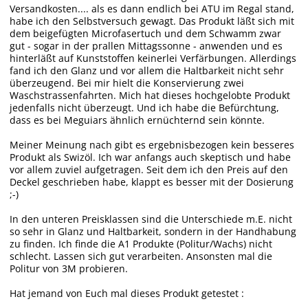
Versandkosten.... als es dann endlich bei ATU im Regal stand,
habe ich den Selbstversuch gewagt. Das Produkt läßt sich mit
dem beigefügten Microfasertuch und dem Schwamm zwar
gut - sogar in der prallen Mittagssonne - anwenden und es
hinterläßt auf Kunststoffen keinerlei Verfärbungen. Allerdings
fand ich den Glanz und vor allem die Haltbarkeit nicht sehr
überzeugend. Bei mir hielt die Konservierung zwei
Waschstrassenfahrten. Mich hat dieses hochgelobte Produkt
jedenfalls nicht überzeugt. Und ich habe die Befürchtung,
dass es bei Meguiars ähnlich ernüchternd sein könnte.
Meiner Meinung nach gibt es ergebnisbezogen kein besseres
Produkt als Swizöl. Ich war anfangs auch skeptisch und habe
vor allem zuviel aufgetragen. Seit dem ich den Preis auf den
Deckel geschrieben habe, klappt es besser mit der Dosierung
;-)
In den unteren Preisklassen sind die Unterschiede m.E. nicht
so sehr in Glanz und Haltbarkeit, sondern in der Handhabung
zu finden. Ich finde die A1 Produkte (Politur/Wachs) nicht
schlecht. Lassen sich gut verarbeiten. Ansonsten mal die
Politur von 3M probieren.
Hat jemand von Euch mal dieses Produkt getestet :