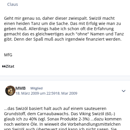
Claus
Geht mir genau so, daher dieser zwiespalt. Swizöl macht
einen heiden Tanz um die Sache. Das mit Erfolg wie man zu
geben muß. Allerdings habe ich schon oft die Erfahrung
gemacht das es gleichwertiges auch "ohne" Namen und Tanz
gibt. Denn der Spaß muß auch irgendwie finanziert werden.
MfG
Zitat
Autor-Statistiken
MMB
Mitglied
18. März 2009 um 22:59
18. Mar 2009
...das Swizöl basiert halt auch auf einem sauteueren
Grundstoff, dem Carnaubawachs. Das Viking Swizöl (60,-)
glaub ich zu 40% (vgl. Sonax Produkte 2-3%) ...dazu kommen
noch weitere Öle. In wieweit die Vorbehandlungsmittelchen
von Swizöl auch überteuert sind kann ich nicht sagen. Sie