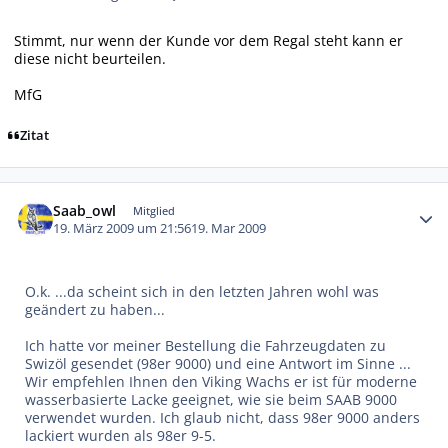
Stimmt, nur wenn der Kunde vor dem Regal steht kann er
diese nicht beurteilen.
MfG
Zitat
Autor-Statistiken
Saab_owl
Mitglied
19. März 2009 um 21:56
19. Mar 2009
O.k. ...da scheint sich in den letzten Jahren wohl was
geändert zu haben...
Ich hatte vor meiner Bestellung die Fahrzeugdaten zu
Swizöl gesendet (98er 9000) und eine Antwort im Sinne ...
Wir empfehlen Ihnen den Viking Wachs er ist für moderne
wasserbasierte Lacke geeignet, wie sie beim SAAB 9000
verwendet wurden. Ich glaub nicht, dass 98er 9000 anders
lackiert wurden als 98er 9-5.