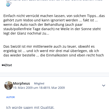
?
Einfach nicht verrückt machen lassen, von solchen Tipps...das
gehört zum Vodoo und kann ignoriert werden ... fakt ist ...
wenn das Auto nach der Behandlung (auch paar
staub/pollenfreie Tage danach) ne Weile in der Sonne steht
legt der Glanz nochmal zu...
Das Swizöl ist mir mittlerweile auch zu teuer, obwohl es
ergiebig ist ... und ich werd mir drei mal überlegen, ob ich
das wieder bestelle ... die Einmalkosten sind eben recht hoch
Zitat
Autor-Statistiken
Morpheus
Mitglied
19. März 2009 um 18:48
19. Mar 2009
AUTOR
Ich würde sagen mit Qualität.