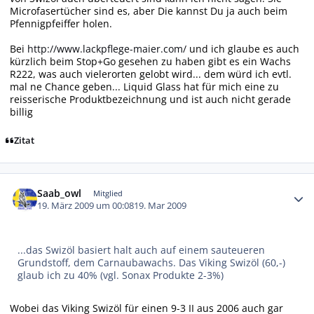
Microfasertücher sind es, aber Die kannst Du ja auch beim
Pfennigpfeiffer holen.
Bei
http://www.lackpflege-maier.com/
und ich glaube es auch
kürzlich beim Stop+Go gesehen zu haben gibt es ein Wachs
R222, was auch vielerorten gelobt wird... dem würd ich evtl.
mal ne Chance geben... Liquid Glass hat für mich eine zu
reisserische Produktbezeichnung und ist auch nicht gerade
billig
Zitat
Autor-Statistiken
Saab_owl
Mitglied
19. März 2009 um 00:08
19. Mar 2009
...das Swizöl basiert halt auch auf einem sauteueren
Grundstoff, dem Carnaubawachs. Das Viking Swizöl (60,-)
glaub ich zu 40% (vgl. Sonax Produkte 2-3%)
Wobei das Viking Swizöl für einen 9-3 II aus 2006 auch gar