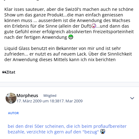
Klar isses sauteuer, aber die Swizöl's machen auch ne schöne
Show um das ganze Produkt...die man einfach geniessen
können muss ... ausserdem ist die Anwendung des Wachses
ein Erlebnis für die Sinne (allein der Duft)
...und dann das
gute Gefühl einer erfolgreich absolvierten Freizeitsporteinheit
nach der fertigen Anwendung
Liquid Glass benutzt ein Bekannter von mir und ist sehr
zufrieden... er nutzt es auf neuem Lack. Über die Sinnlichkeit
der Anwendung dieses Mittels kann ich nix berichten
Zitat
Autor-Statistiken
Morpheus
Mitglied
17. März 2009 um 18:38
17. Mar 2009
AUTOR
bei den drei 50er scheinen, die ich beim profiaufbereiter
bezahle, verzichte ich gern auf den "bezug"