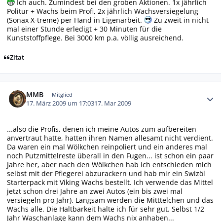
Ich auch. Zumindest bei den groben Aktionen. 1x jährlich
Politur + Wachs beim Profi, 2x jährlich Wachsversiegelung
(Sonax X-treme) per Hand in Eigenarbeit.
Zu zweit in nicht
mal einer Stunde erledigt + 30 Minuten für die
Kunststoffpflege. Bei 3000 km p.a. völlig ausreichend.
Zitat
Autor-Statistiken
MMB
Mitglied
17. März 2009 um 17:03
17. Mar 2009
...also die Profis, denen ich meine Autos zum aufbereiten
anvertraut hatte, hatten ihren Namen allesamt nicht verdient.
Da waren ein mal Wölkchen reinpoliert und ein anderes mal
noch Putzmittelreste überall in den Fugen... ist schon ein paar
Jahre her, aber nach den Wölkchen hab ich entschieden mich
selbst mit der Pflegerei abzurackern und hab mir ein Swizöl
Starterpack mit Viking Wachs bestellt. Ich verwende das Mittel
jetzt schon drei Jahre an zwei Autos (ein bis zwei mal
versiegeln pro Jahr). Langsam werden die Mitttelchen und das
Wachs alle. Die Haltbarkeit halte ich für sehr gut. Selbst 1/2
Jahr Waschanlage kann dem Wachs nix anhaben...