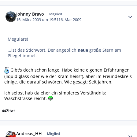
Autor-Statistiken
Johnny Bravo
Mitglied
16. März 2009 um 19:51
16. Mar 2009
Meguiars!
...ist das Stichwort. Der angeblich
neue
große Stern am
Pflegehimmel.
Gibt's doch schon lange. Habe keine eigenen Erfahrungen
(liquid glass oder wie der Kram heisst), aber im Freundeskreis
einige, die darauf schwören. Wie gesagt: Seit Jahren.
Ich selbst hab da eher ein simpleres Verständnis:
Waschstrasse reicht.
Zitat
Autor-Statistiken
Andreas_HH
Mitglied