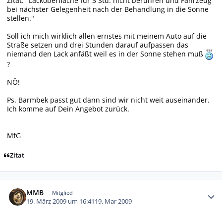
Zitat: "Lackoberfläche für 3 Std. nicht berühren und Fahrzeug
bei nächster Gelegenheit nach der Behandlung in die Sonne
stellen."
Soll ich mich wirklich allen ernstes mit meinem Auto auf die
Straße setzen und drei Stunden darauf aufpassen das
niemand den Lack anfäßt weil es in der Sonne stehen muß
?
NÖ!
Ps. Barmbek passt gut dann sind wir nicht weit auseinander.
Ich komme auf Dein Angebot zurück.
MfG
Zitat
Autor-Statistiken
MMB
Mitglied
19. März 2009 um 16:41
19. Mar 2009