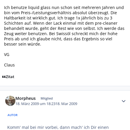
Ich benutze liquid glass nun schon seit mehreren Jahren und
bin vom Preis-/Leistungsverhältnis absolut überzeugt. Die
Haltbarkeit ist wirklich gut. Ich trage 1x jährlich bis zu 3
Schichten auf. Wenn der Lack einmal mit dem pre-cleaner
behandelt wurde, geht der Rest wie von selbst. Ich werde das
Zeug weiter benutzen. Bei Swissöl schreckt mich der hohe
Preis ab und ich glaube nicht, dass das Ergebnis so viel
besser sein würde.
VG
Claus
Zitat
Autor-Statistiken
Morpheus
Mitglied
18. März 2009 um 18:23
18. Mar 2009
AUTOR
Komm' mal bei mir vorbei, dann mach' ich Dir einen