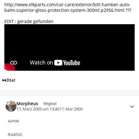
http://www.elkparts.com/car-care/exterior/bilt-hamber-auto-
balm-superior-gloss-protection-system-300ml.p2956.html
???
EDIT : gerade gefunden
Zitat
Autor-Statistiken
Morpheus
Mitglied
17. März 2009 um 13:40
17. Mar 2009
AUTOR
Aaalso: