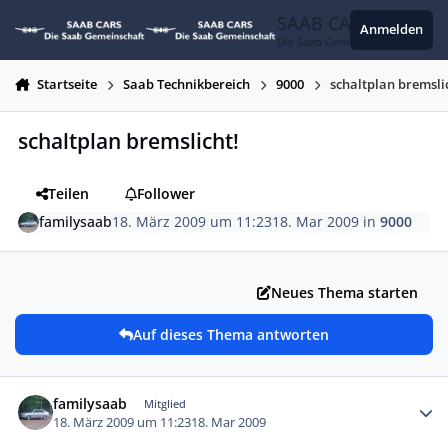
Zum Inhalt springen
SAAB CARS
Anmelden
Die Saab Gemeinschaft
Startseite
Saab Technikbereich
9000
schaltplan bremsli
schaltplan bremslicht!
Teilen
Follower
familysaab
18. März 2009 um 11:23
18. Mar 2009
in
9000
Neues Thema starten
Auf dieses Thema antworten
Autor-Statistiken
familysaab
Mitglied
18. März 2009 um 11:23
18. Mar 2009