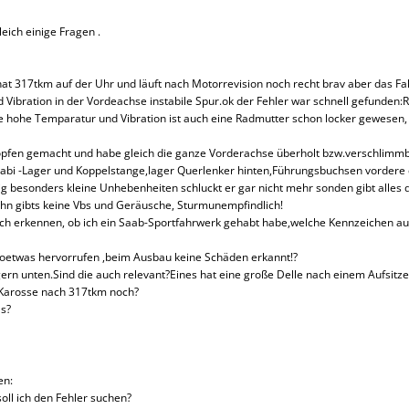
leich einige Fragen .
hat 317tkm auf der Uhr und läuft nach Motorrevision noch recht brav aber das F
Vibration in der Vordeachse instabile Spur.ok der Fehler war schnell gefunden:R
ie hohe Temparatur und Vibration ist auch eine Radmutter schon locker gewesen,
Köpfen gemacht und habe gleich die ganze Vorderachse überholt bzw.verschlimmb
bi -Lager und Koppelstange,lager Querlenker hinten,Führungsbuchsen vordere 
ig besonders kleine Unhebenheiten schluckt er gar nicht mehr sonden gibt alles dir
hn gibts keine Vbs und Geräusche, Sturmunempfindlich!
ich erkennen, ob ich ein Saab-Sportfahrwerk gehabt habe,welche Kennzeichen au
oetwas hervorrufen ,beim Ausbau keine Schäden erkannt!?
ern unten.Sind die auch relevant?Eines hat eine große Delle nach einem Aufsitze
r Karosse nach 317tkm noch?
s?
en:
oll ich den Fehler suchen?