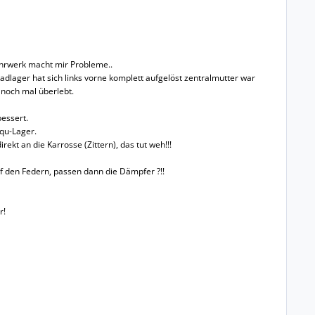
ahrwerk macht mir Probleme..
adlager hat sich links vorne komplett aufgelöst zentralmutter war
 noch mal überlebt.
essert.
qu-Lager.
ekt an die Karrosse (Zittern), das tut weh!!!
f den Federn, passen dann die Dämpfer ?!!
r!