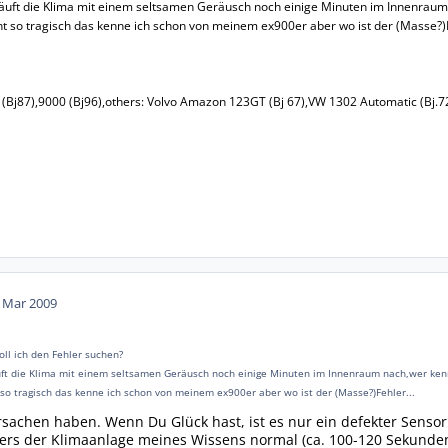
läuft die Klima mit einem seltsamen Geräusch noch einige Minuten im Innenraum
ht so tragisch das kenne ich schon von meinem ex900er aber wo ist der (Masse?)
 (Bj87),9000 (Bj96),others: Volvo Amazon 123GT (Bj 67),VW 1302 Automatic (Bj.72)
. Mar 2009
soll ich den Fehler suchen?
uft die Klima mit einem seltsamen Geräusch noch einige Minuten im Innenraum nach,wer ken
so tragisch das kenne ich schon von meinem ex900er aber wo ist der (Masse?)Fehler...
sachen haben. Wenn Du Glück hast, ist es nur ein defekter Sensor 
ers der Klimaanlage meines Wissens normal (ca. 100-120 Sekunden