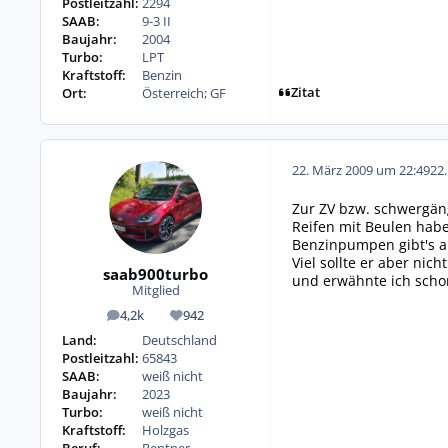
Postleitzahl:
2294
SAAB:
9-3 II
Baujahr:
2004
Turbo:
LPT
Kraftstoff:
Benzin
Zitat
Ort:
Österreich; GF
22. März 2009 um 22:49
22
Zur ZV bzw. schwergän
Reifen mit Beulen hab
Benzinpumpen gibt's a
Viel sollte er aber nic
saab900turbo
und erwähnte ich scho
Mitglied
4,2k
942
Beiträge
Reputation
Land:
Deutschland
Postleitzahl:
65843
SAAB:
weiß nicht
Baujahr:
2023
Turbo:
weiß nicht
Kraftstoff:
Holzgas