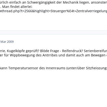
rlich einfach an Schwergängigkeit der Mechanik liegen, ansonsten
 Man findet allerlei:
thread.php?t=2566&highlight=Steuerger%E4t+Zentralverriegelun
. Mar 2009
ie, Kugelköpfe geprüft? Blöde Frage - Reifendruck? Serienbereifu
r für Wippbewegung des Antrribes und damit auch am Bewegen ds
kann Temperatursensor des Innenraums (unter/über Sitzheiozungss