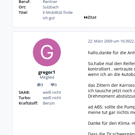
Beruf:
Rentner
Ort:
Sulzbach
Titel:
E-Mobilität finde
Zitat
ich gut
22. März 2009 um 16:39
22
hallo,danke für die Ant
So,habe mal den Reifend
kontrolliert , vertraut
gregor1
wenn ich an die Autoba
Mitglied
das Zittern der Karros
3
0
Beiträge
Reputation
ich tausche jetzt noch
SAAB:
weiß nicht
Drehmoment abstützung
Turbo:
weiß nicht
Kraftstoff:
Benzin
ad ABS: sollte die Pum
meine tut gar nichts m
Danke für den Klima -H
Dass die ZV schwergäng