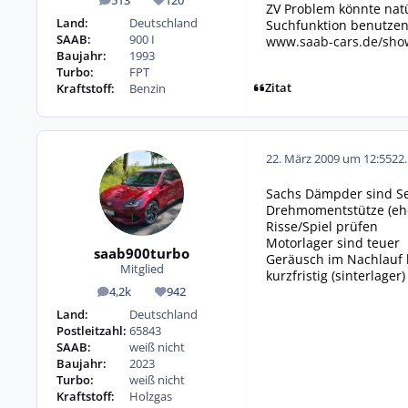
513
120
Beiträge
Reputation
ZV Problem könnte natü
Land:
Deutschland
Suchfunktion benutzen.
SAAB:
900 I
www.saab-cars.de/show
Baujahr:
1993
Turbo:
FPT
Zitat
Kraftstoff:
Benzin
22. März 2009 um 12:55
22
Sachs Dämpder sind Ser
Drehmomentstütze (ehe
Risse/Spiel prüfen
Motorlager sind teuer
saab900turbo
Geräusch im Nachlauf 
Mitglied
kurzfristig (sinterlager)
4,2k
942
Beiträge
Reputation
Land:
Deutschland
Postleitzahl:
65843
SAAB:
weiß nicht
Baujahr:
2023
Turbo:
weiß nicht
Kraftstoff:
Holzgas