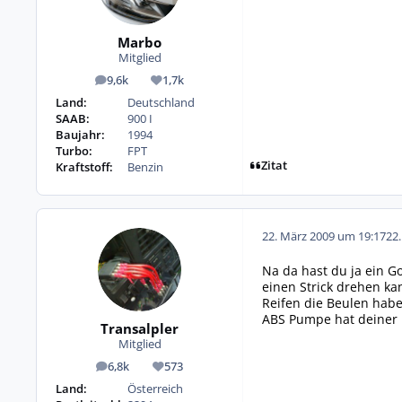
Marbo
Mitglied
9,6k
1,7k
Beiträge
Reputation
Land:
Deutschland
SAAB:
900 I
Baujahr:
1994
Turbo:
FPT
Zitat
Kraftstoff:
Benzin
22. März 2009 um 19:17
22
Na da hast du ja ein G
einen Strick drehen ka
Reifen die Beulen habe
ABS Pumpe hat deiner k
Transalpler
Mitglied
6,8k
573
Beiträge
Reputation
Land:
Österreich