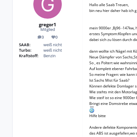
Hallo alle Saab Treuen,
bin neu hier daher hab ich g
gregor1
mein 9000er ,Bj96 -147kw, 
Mitglied
erstes Symptom:Klopfen und 
3
0
Beiträge
Reputation
dabei sich zu lösen durch d
SAAB:
weiß nicht
Turbo:
weiß nicht
dann wollte ich Nägel mit 
Kraftstoff:
Benzin
Neue Dämpfer von Sachs,Sta
So , es Poltert wie wahnsinn
Auf komplett ebener Fahrba
So meine Fragen: wie kann 
Ist Sachs Mist für Saab?
Können defekte Domlager s
Wie stehts mit den Motorlag
Wie steif ist so eine 9000e
Bringt eine Domstrebe etwa
Hilfe bitte
Andere defekte Komponent
das ABS ist ausgefallen,wo s