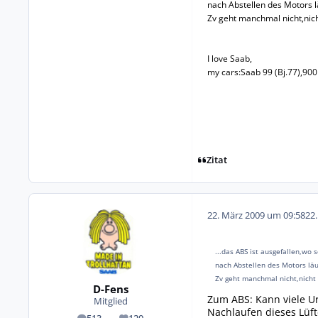
nach Abstellen des Motors 
Zv geht manchmal nicht,nic
I love Saab,
my cars:Saab 99 (Bj.77),900
Zitat
22. März 2009 um 09:58
22
...das ABS ist ausgefallen,wo 
nach Abstellen des Motors lä
Zv geht manchmal nicht,nicht 
D-Fens
Zum ABS: Kann viele Ur
Mitglied
Nachlaufen dieses Lüft