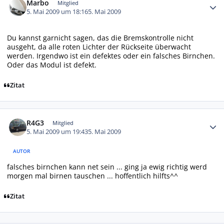
Marbo
Mitglied
5. Mai 2009 um 18:16
5. Mai 2009
Du kannst garnicht sagen, das die Bremskontrolle nicht
ausgeht, da alle roten Lichter der Rückseite überwacht
werden. Irgendwo ist ein defektes oder ein falsches Birnchen.
Oder das Modul ist defekt.
Zitat
Autor-Statistiken
R4G3
Mitglied
5. Mai 2009 um 19:43
5. Mai 2009
AUTOR
falsches birnchen kann net sein ... ging ja ewig richtig werd
morgen mal birnen tauschen ... hoffentlich hilfts^^
Zitat