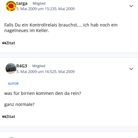
targa
Mitglied
5. Mai 2009 um 15:23
5. Mai 2009
Falls Du ein Kontrollrelais brauchst,... ich hab noch ein
nagelneues im Keller.
Zitat
Autor-Statistiken
R4G3
Mitglied
5. Mai 2009 um 16:52
5. Mai 2009
AUTOR
was für birnen kommen den da rein?
ganz normale?
Zitat
Autor-Statistiken