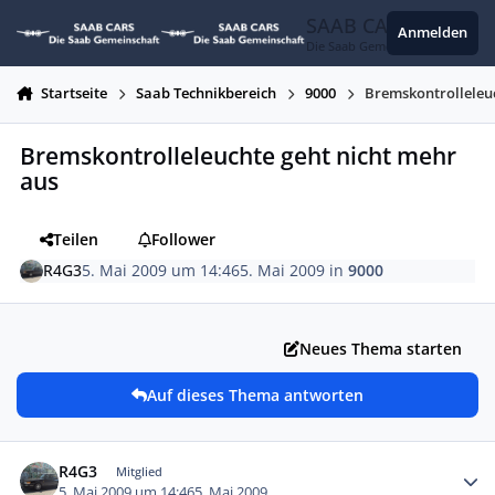
Zum Inhalt springen
SAAB CARS
Anmelden
Die Saab Gemeinschaft
Startseite
Saab Technikbereich
9000
Bremskontrolleleuc
Bremskontrolleleuchte geht nicht mehr
aus
Teilen
Follower
R4G3
5. Mai 2009 um 14:46
5. Mai 2009
in
9000
Neues Thema starten
Auf dieses Thema antworten
Autor-Statistiken
R4G3
Mitglied
5. Mai 2009 um 14:46
5. Mai 2009