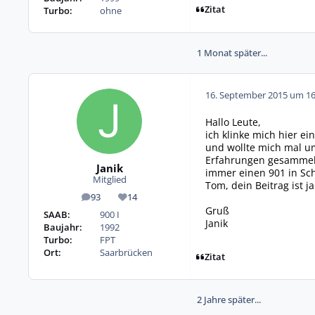
Zitat
Turbo:
ohne
1 Monat später...
16. September 2015 um 16
Hallo Leute,
ich klinke mich hier ei
und wollte mich mal um
Erfahrungen gesammelt
Janik
immer einen 901 in Sch
Mitglied
Tom, dein Beitrag ist j
93
14
Beiträge
Reputation
Gruß
SAAB:
900 I
Janik
Baujahr:
1992
Turbo:
FPT
Ort:
Saarbrücken
Zitat
2 Jahre später...