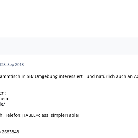
15
3. Sep 2013
ammtisch in SB/ Umgebung interessiert - und natürlich auch an 
en:
sheim
de/
ch, Telefon:[TABLE=class: simplerTable]
) 2683848