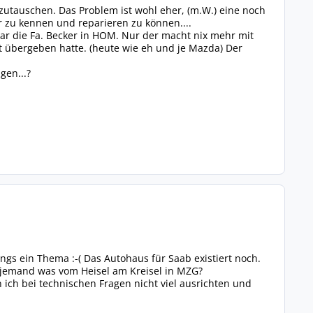
utauschen. Das Problem ist wohl eher, (m.W.) eine noch
r zu kennen und reparieren zu können....
 war die Fa. Becker in HOM. Nur der macht nix mehr mit
t übergeben hatte. (heute wie eh und je Mazda) Der
gen...?
gs ein Thema :-( Das Autohaus für Saab existiert noch.
ß jemand was vom Heisel am Kreisel in MZG?
n ich bei technischen Fragen nicht viel ausrichten und