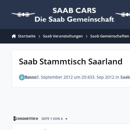
Zum Inhalt springen
Startseite
Saab Veranstaltungen
Saab Gemeinschaften
Saab Stammtisch Saarland
Basso
3. September 2012 um 20:43
3. Sep 2012
in
Saab
LETZTE SEITE
1
2
3
4
5
6
WEITER
SEITE 1 VON 6