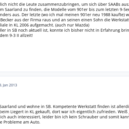
lich nicht die Leute zusammenzubringen, um sich über SAABs ausz
m Saarland zu finden, die Modelle vom 901er bis zum letzten 9-5e
s anders aus. Der letzte (wo ich mal meinen 901er neu 1988 kaufte)
 Becker aus der Firma raus und an seinen einen Sohn die Werkstat
iliale in KL 2006 aufgemacht. (auch nur Mazda)
r in SB noch aktuell ist, konnte ich bisher nicht in Erfahrung brin
em 9-3 II allzeit!
8. Jan 2013
rland und wohne in SB. Kompetente Werkstatt finden ist allerdin
eim Liegert in KL gekauft, dort war ich eigentlich zufrieden. Wei
ich auch interessiert, leider bin ich kein Schrauber und somit kan
ele Probleme am Auto.