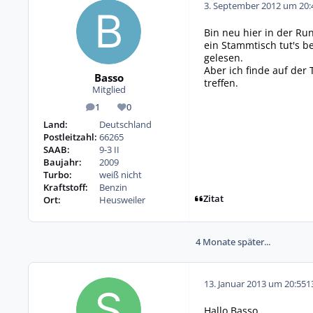
3. September 2012 um 20:
Bin neu hier in der Run
ein Stammtisch tut's b
gelesen.
Aber ich finde auf de
Basso
treffen.
Mitglied
1
0
Beiträge
Reputation
Land:
Deutschland
Postleitzahl:
66265
SAAB:
9-3 II
Baujahr:
2009
Turbo:
weiß nicht
Kraftstoff:
Benzin
Zitat
Ort:
Heusweiler
4 Monate später...
13. Januar 2013 um 20:55
1
Hallo Basso,