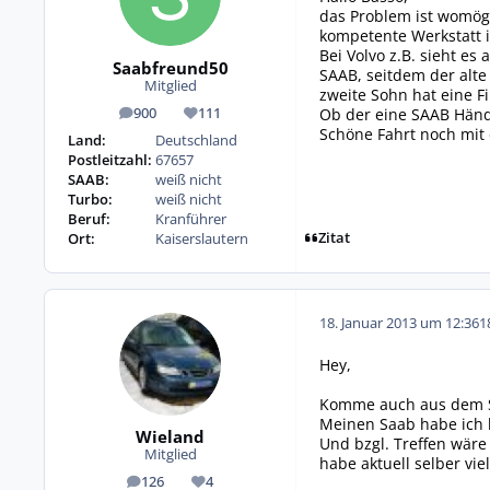
das Problem ist womög
kompetente Werkstatt i
Bei Volvo z.B. sieht e
Saabfreund50
SAAB, seitdem der alte
Mitglied
zweite Sohn hat eine F
Ob der eine SAAB Händle
900
111
Beiträge
Reputation
Schöne Fahrt noch mit d
Land:
Deutschland
Postleitzahl:
67657
SAAB:
weiß nicht
Turbo:
weiß nicht
Beruf:
Kranführer
Zitat
Ort:
Kaiserslautern
18. Januar 2013 um 12:36
1
Hey,
Komme auch aus dem Saa
Meinen Saab habe ich b
Wieland
Und bzgl. Treffen wäre 
Mitglied
habe aktuell selber vi
126
4
Beiträge
Reputation