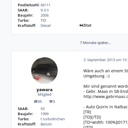
Postleitzahl:
66111
SAAB:
9-3 II
Baujahr:
2006
Turbo:
TiD
Zitat
Kraftstoff:
Diesel
7 Monate später...
3. September 2013 um 15:
Wäre auch an einem St
Umgebung :-)
Mir sind genannt word
yawara
- Gebr. Maas in SB-En
Mitglied
http://www.gebrmaas.
55
3
Beiträge
Reputation
- Auto Quirin in Nalba
SAAB:
93
[TR]
Baujahr:
1999
[TD][/TD]
Turbo:
t turbolinchen
[TD=width: 100%](0171
Kraftstoff:
Benzin
[/TD]