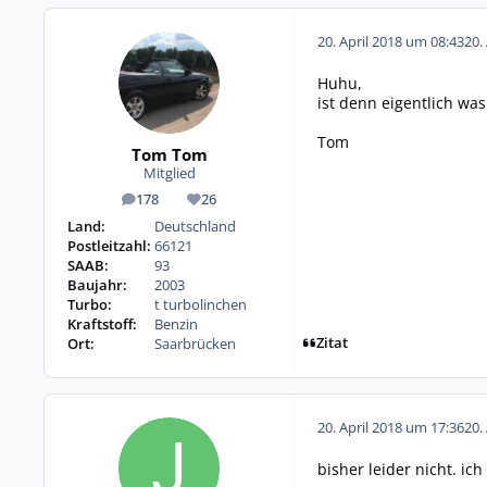
20. April 2018 um 08:43
20.
Huhu,
ist denn eigentlich w
Tom
Tom Tom
Mitglied
178
26
Beiträge
Reputation
Land:
Deutschland
Postleitzahl:
66121
SAAB:
93
Baujahr:
2003
Turbo:
t turbolinchen
Kraftstoff:
Benzin
Zitat
Ort:
Saarbrücken
20. April 2018 um 17:36
20.
bisher leider nicht. i