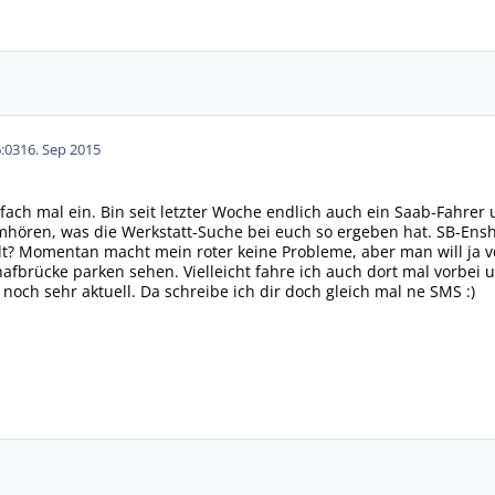
:03
16. Sep 2015
nfach mal ein. Bin seit letzter Woche endlich auch ein Saab-Fahrer
hören, was die Werkstatt-Suche bei euch so ergeben hat. SB-Enshe
? Momentan macht mein roter keine Probleme, aber man will ja vo
afbrücke parken sehen. Vielleicht fahre ich auch dort mal vorbei u
a noch sehr aktuell. Da schreibe ich dir doch gleich mal ne SMS :)