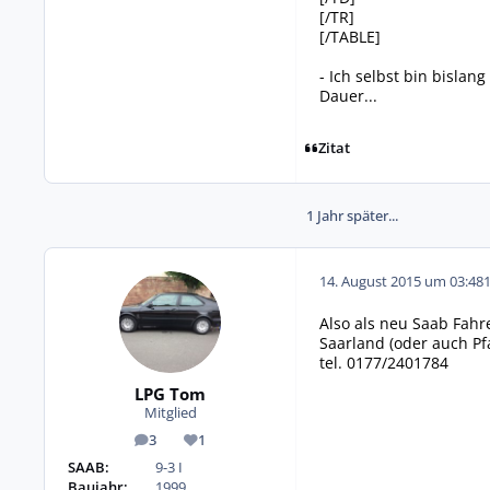
[/TR]
[/TABLE]
- Ich selbst bin bisla
Dauer...
Zitat
1 Jahr später...
14. August 2015 um 03:48
Also als neu Saab Fahr
Saarland (oder auch Pf
tel. 0177/2401784
LPG Tom
Mitglied
3
1
Beiträge
Reputation
SAAB:
9-3 I
Baujahr:
1999