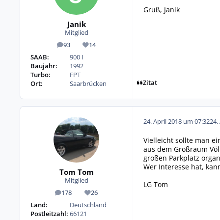
Gruß, Janik
Janik
Mitglied
93
14
Beiträge
Reputation
SAAB:
900 I
Baujahr:
1992
Turbo:
FPT
Zitat
Ort:
Saarbrücken
24. April 2018 um 07:32
24.
Vielleicht sollte man e
aus dem Großraum Völk
großen Parkplatz organ
Wer Interesse hat, kan
Tom Tom
Mitglied
LG Tom
178
26
Beiträge
Reputation
Land:
Deutschland
Postleitzahl:
66121