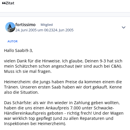
Zitat
Autor-Statistiken
fortissimo
Mitglied
24. Juni 2005 um 06:23
24. Jun 2005
AUTOR
Hallo Saabi9-3,
vielen Dank für die Hinweise. Ich glaube, Deinen 9-3 hat sich
mein Schätzchen schon angeschaut (wir sind auch bei C&N).
Muss ich sie mal fragen.
Heimerzheim: die Jungs haben Preise da kommen einem die
Tränen. Unseren ersten Saab haben wir dort gekauft. Kenne
also die Situation.
Das Schärfste: als wir ihn wieder in Zahlung geben wollten,
haben die uns einen Ankaufpreis 7.000 unter Schwacke-
Händlereinkaufspreis geboten - richtig frech! Und der Wagen
war wirklich top gepflegt (und zu allen Reparaturen und
Inspektionen bei Heimerzheim).