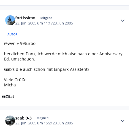
Autor-Statistiken
fortissimo
Mitglied
23. Juni 2005 um 11:17
23. Jun 2005
AUTOR
@wvn + 99turbo:
herzlichen Dank, ich werde mich also nach einer Anniversary
Ed. umschauen.
Gab's die auch schon mit Einpark-Assistent?
Viele Grüße
Micha
Zitat
Autor-Statistiken
saabi9-3
Mitglied
23. Juni 2005 um 15:21
23. Jun 2005