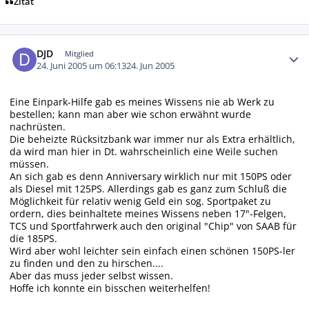
Zitat
Autor-Statistiken
DJD
Mitglied
24. Juni 2005 um 06:13
24. Jun 2005
Eine Einpark-Hilfe gab es meines Wissens nie ab Werk zu
bestellen; kann man aber wie schon erwähnt wurde
nachrüsten.
Die beheizte Rücksitzbank war immer nur als Extra erhältlich,
da wird man hier in Dt. wahrscheinlich eine Weile suchen
müssen.
An sich gab es denn Anniversary wirklich nur mit 150PS oder
als Diesel mit 125PS. Allerdings gab es ganz zum Schluß die
Möglichkeit für relativ wenig Geld ein sog. Sportpaket zu
ordern, dies beinhaltete meines Wissens neben 17"-Felgen,
TCS und Sportfahrwerk auch den original "Chip" von SAAB für
die 185PS.
Wird aber wohl leichter sein einfach einen schönen 150PS-ler
zu finden und den zu hirschen....
Aber das muss jeder selbst wissen.
Hoffe ich konnte ein bisschen weiterhelfen!