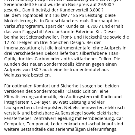
Serienmodell SE und wurde im Basispreis auf 29.900 ?
gesenkt. Damit beträgt der Kundenvorteil 3.800 ?.
Bei dem Topmodell mit 136 kW / 185 PS Leistung, diese
Motorisierung ist in Deutschland erstmals überhaupt im
Verkaufsprogramm, spart der Kunde ca. 4.700 ? und erhält
das vom Flaggschiff Aero bekannte Exterieur-Kit. Dieses
beinhaltet Seitenschweller, Front- und Heckschürze sowie die
17-Zoll-Felgen im Drei-Speichen-Design. Bei der
Innenausstattung ist die Instrumententafel ohne Aufpreis in
drei verschiedenen Dekors lieferbar: silberfarbene Titan-
Optik, dunkles Carbon oder anthrazitfarbenes Teflon. Die
Kunden des neuen Sondermodells können gegen einen
Aufpreis von 150 ? auch eine Instrumententafel aus
Walnussholz bestellen.
Für optimalen Komfort und Sicherheit sorgen bei beiden
Versionen des Sondermodells "Classic Edition" eine
Klimatisierungsautomatik, ein Audiosystem mit Radio und
integriertem CD-Player, 80 Watt Leistung und vier
Lautsprechern, Lederpolster, Nebelscheinwerfer, elektrisch
verstell- und beheizbare Außenspiegel sowie elektrische
Fensterheber. Zentralverriegelung mit Fernbedienung, Car-
Computer, Tempomat, Lederlenkrad und -schaltknauf sind
weitere Bestandteile des serienmäßigen Lieferumfangs.