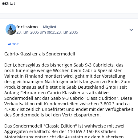
Zitat
Autor-Statistiken
fortissimo
Mitglied
23. Juni 2005 um 09:35
23. Jun 2005
AUTOR
Cabrio-Klassiker als Sondermodell
Der Lebenszyklus des bisherigen Saab 9-3 Cabriolets, das
noch für einige wenige Wochen beim Cabrio-Spezialisten
Valmet in Finnland montiert wird, geht mit der Vorstellung
des gleichnamigen Nachfolgemodells langsam zu Ende. Zum
Produktionsauslauf bietet die Saab Deutschland GmbH seit
Anfang Februar den Cabrio-Klassiker als attraktives
Sondermodell an: das Saab 9-3 Cabrio "Classic Edition". Diese
Verkaufsaktion mit Kundenvorteilen zwischen 3.800 ? und ca.
4.700 ? ist zeitlich unbefristet und endet mit der Verfügbarkeit
des Sondermodells bei den Vertriebspartnern.
Das Sondermodell "Classic Edition" ist wahlweise mit zwei
Aggregaten erhältlich: Bei der 110 kW / 150 PS starken
Motorisierung entspricht die Ausstattung dem bisherigen