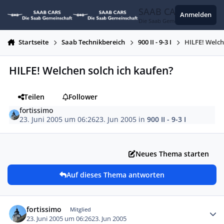
Zum Inhalt springen
SAAB CARS
Anmelden
Die Saab Gemeinschaft
Startseite
Saab Technikbereich
900 II - 9-3 I
HILFE! Welch
HILFE! Welchen solch ich kaufen?
Teilen
Follower
fortissimo
23. Juni 2005 um 06:26
23. Jun 2005
in
900 II - 9-3 I
Neues Thema starten
Auf dieses Thema antworten
Autor-Statistiken
fortissimo
Mitglied
23. Juni 2005 um 06:26
23. Jun 2005