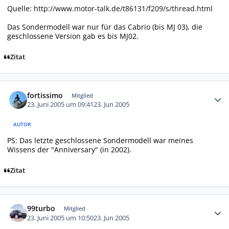
Quelle:
http://www.motor-talk.de/t86131/f209/s/thread.html
Das Sondermodell war nur für das Cabrio (bis MJ 03), die
geschlossene Version gab es bis MJ02.
Zitat
Autor-Statistiken
fortissimo
Mitglied
23. Juni 2005 um 09:41
23. Jun 2005
AUTOR
PS: Das letzte geschlossene Sondermodell war meines
Wissens der "Anniversary" (in 2002).
Zitat
Autor-Statistiken
99turbo
Mitglied
23. Juni 2005 um 10:50
23. Jun 2005