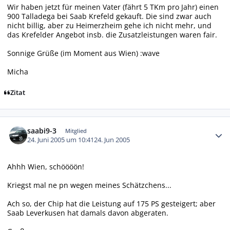
Wir haben jetzt für meinen Vater (fährt 5 TKm pro Jahr) einen
900 Talladega bei Saab Krefeld gekauft. Die sind zwar auch
nicht billig, aber zu Heimerzheim gehe ich nicht mehr, und
das Krefelder Angebot insb. die Zusatzleistungen waren fair.
Sonnige Grüße (im Moment aus Wien) :wave
Micha
Zitat
Autor-Statistiken
saabi9-3
Mitglied
24. Juni 2005 um 10:41
24. Jun 2005
Ahhh Wien, schöööön!
Kriegst mal ne pn wegen meines Schätzchens...
Ach so, der Chip hat die Leistung auf 175 PS gesteigert; aber
Saab Leverkusen hat damals davon abgeraten.