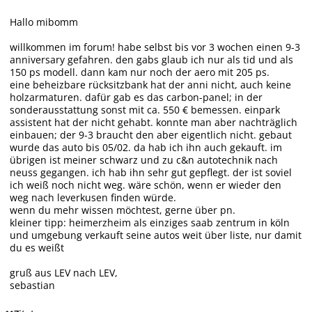
Hallo mibomm
willkommen im forum! habe selbst bis vor 3 wochen einen 9-3
anniversary gefahren. den gabs glaub ich nur als tid und als
150 ps modell. dann kam nur noch der aero mit 205 ps.
eine beheizbare rücksitzbank hat der anni nicht, auch keine
holzarmaturen. dafür gab es das carbon-panel; in der
sonderausstattung sonst mit ca. 550 € bemessen. einpark
assistent hat der nicht gehabt. konnte man aber nachträglich
einbauen; der 9-3 braucht den aber eigentlich nicht. gebaut
wurde das auto bis 05/02. da hab ich ihn auch gekauft. im
übrigen ist meiner schwarz und zu c&n autotechnik nach
neuss gegangen. ich hab ihn sehr gut gepflegt. der ist soviel
ich weiß noch nicht weg. wäre schön, wenn er wieder den
weg nach leverkusen finden würde.
wenn du mehr wissen möchtest, gerne über pn.
kleiner tipp: heimerzheim als einziges saab zentrum in köln
und umgebung verkauft seine autos weit über liste, nur damit
du es weißt
gruß aus LEV nach LEV,
sebastian