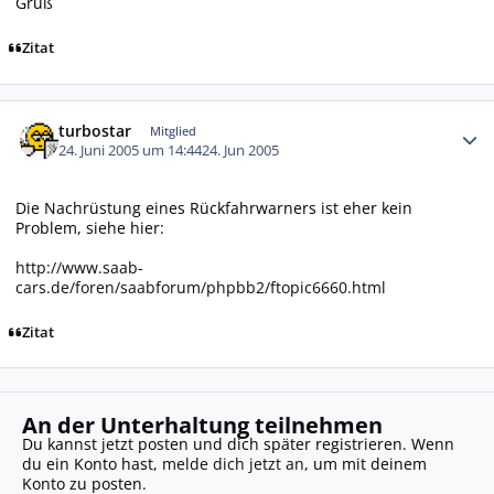
Gruß
Zitat
Autor-Statistiken
turbostar
Mitglied
24. Juni 2005 um 14:44
24. Jun 2005
Die Nachrüstung eines Rückfahrwarners ist eher kein
Problem, siehe hier:
http://www.saab-
cars.de/foren/saabforum/phpbb2/ftopic6660.html
Zitat
An der Unterhaltung teilnehmen
Du kannst jetzt posten und dich später registrieren. Wenn
du ein Konto hast,
melde dich jetzt an
, um mit deinem
Konto zu posten.