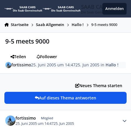
Zum Inhalt springen
SAAB CARS
Anmelden
Die Saab Gemeinschaft
Startseite
Saab Allgemein
Hallo !
9-5 meets 9000
9-5 meets 9000
Teilen
Follower
fortissimo
25. Juni 2005 um 14:47
25. Jun 2005
in
Hallo !
Neues Thema starten
Auf dieses Thema antworten
Autor-Statistiken
fortissimo
Mitglied
25. Juni 2005 um 14:47
25. Jun 2005