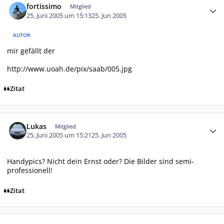
fortissimo
Mitglied
25. Juni 2005 um 15:13
25. Jun 2005
AUTOR
mir gefällt der
http://www.uoah.de/pix/saab/005.jpg
Zitat
Autor-Statistiken
Lukas
Mitglied
25. Juni 2005 um 15:21
25. Jun 2005
Handypics? Nicht dein Ernst oder? Die Bilder sind semi-
professionell!
Zitat
Autor-Statistiken