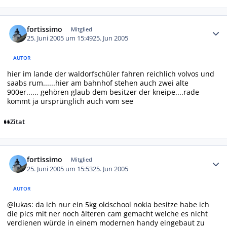
Autor-Statistiken
fortissimo
Mitglied
25. Juni 2005 um 15:49
25. Jun 2005
AUTOR
hier im lande der waldorfschüler fahren reichlich volvos und
saabs rum......hier am bahnhof stehen auch zwei alte
900er....., gehören glaub dem besitzer der kneipe....rade
kommt ja ursprünglich auch vom see
Zitat
Autor-Statistiken
fortissimo
Mitglied
25. Juni 2005 um 15:53
25. Jun 2005
AUTOR
@lukas: da ich nur ein 5kg oldschool nokia besitze habe ich
die pics mit ner noch älteren cam gemacht welche es nicht
verdienen würde in einem modernen handy eingebaut zu