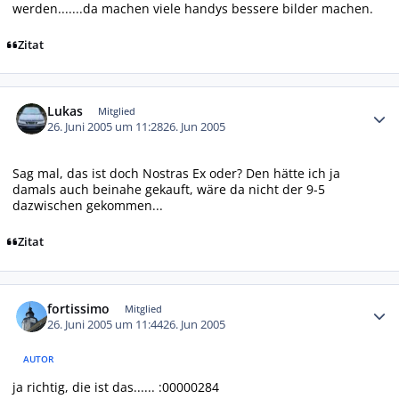
werden.......da machen viele handys bessere bilder machen.
Zitat
Autor-Statistiken
Lukas
Mitglied
26. Juni 2005 um 11:28
26. Jun 2005
Sag mal, das ist doch Nostras Ex oder? Den hätte ich ja
damals auch beinahe gekauft, wäre da nicht der 9-5
dazwischen gekommen...
Zitat
Autor-Statistiken
fortissimo
Mitglied
26. Juni 2005 um 11:44
26. Jun 2005
AUTOR
ja richtig, die ist das...... :00000284