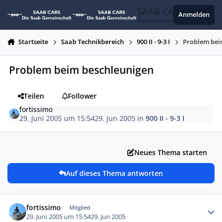
Zum Inhalt springen
SAAB CARS
Anmelden
Die Saab Gemeinschaft
Startseite
Saab Technikbereich
900 II - 9-3 I
Problem bei
Problem beim beschleunigen
Teilen
Follower
fortissimo
29. Juni 2005 um 15:54
29. Jun 2005
in
900 II - 9-3 I
Neues Thema starten
Auf dieses Thema antworten
Autor-Statistiken
fortissimo
Mitglied
29. Juni 2005 um 15:54
29. Jun 2005