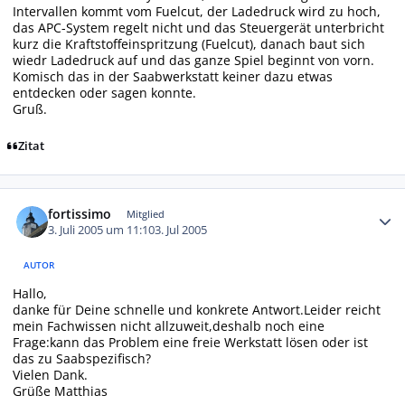
Intervallen kommt vom Fuelcut, der Ladedruck wird zu hoch,
das APC-System regelt nicht und das Steuergerät unterbricht
kurz die Kraftstoffeinspritzung (Fuelcut), danach baut sich
wiedr Ladedruck auf und das ganze Spiel beginnt von vorn.
Komisch das in der Saabwerkstatt keiner dazu etwas
entdecken oder sagen konnte.
Gruß.
Zitat
Autor-Statistiken
fortissimo
Mitglied
3. Juli 2005 um 11:10
3. Jul 2005
AUTOR
Hallo,
danke für Deine schnelle und konkrete Antwort.Leider reicht
mein Fachwissen nicht allzuweit,deshalb noch eine
Frage:kann das Problem eine freie Werkstatt lösen oder ist
das zu Saabspezifisch?
Vielen Dank.
Grüße Matthias