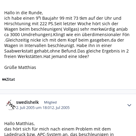
Hallo in die Runde,
ich habe einen 9³I Baujahr 99 mit 73 tkm auf der Uhr und
Hirschtuning mit 222 PS.Seit letzter Woche hört sich der
Wagen beim beschleunigen( Vollgas) sehr merkwürdig an(ab
ca 3000 Umdrehungen).Klingt wie ein überdimensionaler Fön
.Gleichzeitig nicke ich mit dem Kopf beim gasgeben,da der
Wagen in Intervallen beschleunigt. Habe ihn in einer
Saabwerkstatt gehabt,ohne Befund.Das gleiche Ergebnis in 2
freien Werkstätten.Hat jemand eine Idee?
Grüße Matthias
Zitat
Autor-Statistiken
swedishelk
Mitglied
2. Juli 2005 um 18:01
2. Jul 2005
Hallo Matthias,
das hört sich für mich nach einem Problem mit dem
Ladedruck bzw. APC-System an, das beschleunigen in