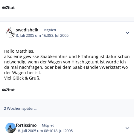
Zitat
Autor-Statistiken
swedishelk
Mitglied
3. Juli 2005 um 16:38
3. Jul 2005
Hallo Matthias,
also eine gewisse Saabkenntnis und Erfahrung ist dafür schon
notwendig, wenn der Wagen von Hirsch getunt ist würde ich
da mal nachfragen, oder bei dem Saab-Händler/Werkstatt wo
der Wagen her ist.
Viel Glück & Gruß.
Zitat
2 Wochen später...
Autor-Statistiken
fortissimo
Mitglied
18. Juli 2005 um 08:10
18. Jul 2005