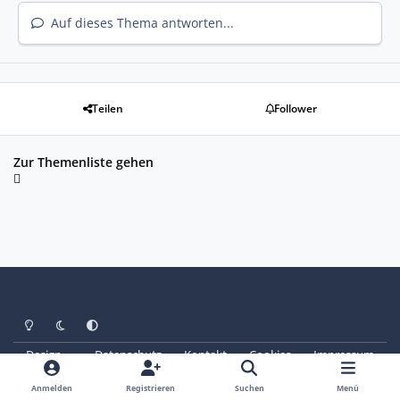
Auf dieses Thema antworten...
Teilen
Follower
Zur Themenliste gehen
Heller Modus
Dunkler Modus
Systemeinstellung
Design
Datenschutz
Kontakt
Cookies
Impressum
© Copyright 2025 - SAABoteure e. V.
Powered by
Invision Community
Anmelden
Registrieren
Suchen
Menü