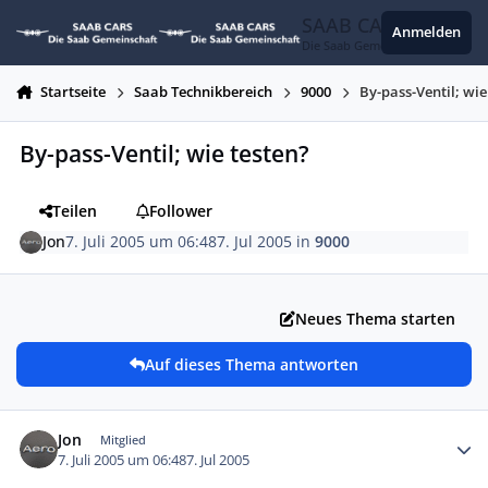
Zum Inhalt springen
SAAB CARS
Anmelden
Die Saab Gemeinschaft
Startseite
Saab Technikbereich
9000
By-pass-Ventil; wie
By-pass-Ventil; wie testen?
Teilen
Follower
Jon
7. Juli 2005 um 06:48
7. Jul 2005
in
9000
Neues Thema starten
Auf dieses Thema antworten
Autor-Statistiken
Jon
Mitglied
7. Juli 2005 um 06:48
7. Jul 2005