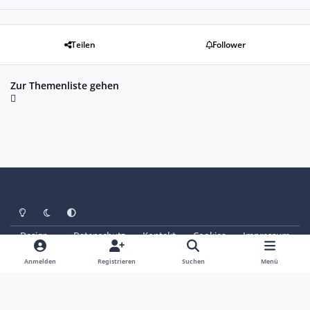
Teilen
Follower
Zur Themenliste gehen
Heller Modus
Dunkler Modus
Systemeinstellung
Design
Datenschutz
Kontakt
Cookies
Impressum
© Copyright 2025 - SAABoteure e. V.
Powered by
Invision Community
Anmelden
Registrieren
Suchen
Menü