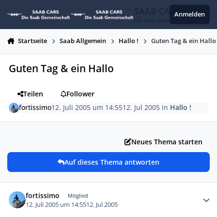
Zum Inhalt springen
SAAB CARS
Anmelden
Die Saab Gemeinschaft
Startseite
Saab Allgemein
Hallo !
Guten Tag & ein Hallo
Guten Tag & ein Hallo
Teilen
Follower
fortissimo
12. Juli 2005 um 14:55
12. Jul 2005
in
Hallo !
Neues Thema starten
Auf dieses Thema antworten
Autor-Statistiken
fortissimo
Mitglied
12. Juli 2005 um 14:55
12. Jul 2005