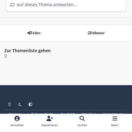
Auf dieses Thema antworten...
Teilen
Follower
Zur Themenliste gehen
Heller Modus
Dunkler Modus
Systemeinstellung
Design
Datenschutz
Kontakt
Cookies
Impressum
© Copyright 2025 - SAABoteure e. V.
Powered by
Invision Community
Anmelden
Registrieren
Suchen
Menü