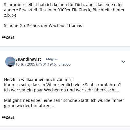
Schrauber selbst hab ich keinen für Dich, aber das eine oder
andere Ersatzteil für einen 9000er Fließheck, Blechteile hinten
z.b. ;-)
Schöne Grüße aus der Wachau, Thomas
Zitat
Autor-Statistiken
SKAndinavist
Mitglied
16. Juli 2005 um 01:19
16. Jul 2005
Herzlich willkommen auch von mir!!
Kann es sein, dass in Wien ziemlich viele Saabs rumfahren?
Ich war vor ein paar Wochen da und war sehr überrascht...
Mal ganz nebenbei, eine sehr schöne Stadt. Ich würde immer
gerne wieder hinfahren...
Zitat