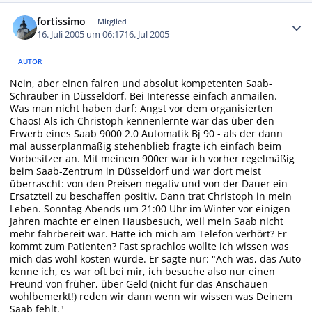
Autor-Statistiken
fortissimo
Mitglied
16. Juli 2005 um 06:17
16. Jul 2005
AUTOR
Nein, aber einen fairen und absolut kompetenten Saab-
Schrauber in Düsseldorf. Bei Interesse einfach anmailen.
Was man nicht haben darf: Angst vor dem organisierten
Chaos! Als ich Christoph kennenlernte war das über den
Erwerb eines Saab 9000 2.0 Automatik Bj 90 - als der dann
mal ausserplanmäßig stehenblieb fragte ich einfach beim
Vorbesitzer an. Mit meinem 900er war ich vorher regelmäßig
beim Saab-Zentrum in Düsseldorf und war dort meist
überrascht: von den Preisen negativ und von der Dauer ein
Ersatzteil zu beschaffen positiv. Dann trat Christoph in mein
Leben. Sonntag Abends um 21:00 Uhr im Winter vor einigen
Jahren machte er einen Hausbesuch, weil mein Saab nicht
mehr fahrbereit war. Hatte ich mich am Telefon verhört? Er
kommt zum Patienten? Fast sprachlos wollte ich wissen was
mich das wohl kosten würde. Er sagte nur: "Ach was, das Auto
kenne ich, es war oft bei mir, ich besuche also nur einen
Freund von früher, über Geld (nicht für das Anschauen
wohlbemerkt!) reden wir dann wenn wir wissen was Deinem
Saab fehlt."