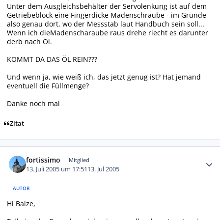
Unter dem Ausgleichsbehälter der Servolenkung ist auf dem
Getriebeblock eine Fingerdicke Madenschraube - im Grunde
also genau dort, wo der Messstab laut Handbuch sein soll...
Wenn ich dieMadenscharaube raus drehe riecht es darunter
derb nach Öl.
KOMMT DA DAS ÖL REIN???
Und wenn ja, wie weiß ich, das jetzt genug ist? Hat jemand
eventuell die Füllmenge?
Danke noch mal
Zitat
Autor-Statistiken
fortissimo
Mitglied
13. Juli 2005 um 17:51
13. Jul 2005
AUTOR
Hi Balze,