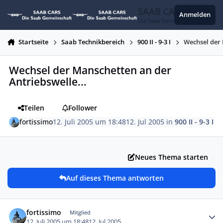
Zum Inhalt springen
SAAB CARS
Anmelden
Die Saab Gemeinschaft
Startseite
Saab Technikbereich
900 II - 9-3 I
Wechsel der 
Wechsel der Manschetten an der
Antriebswelle...
Teilen
Follower
fortissimo
12. Juli 2005 um 18:48
12. Jul 2005
in
900 II - 9-3 I
Neues Thema starten
Auf dieses Thema antworten
Autor-Statistiken
fortissimo
Mitglied
12. Juli 2005 um 18:48
12. Jul 2005