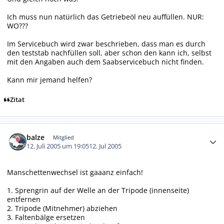
Ich muss nun natürlich das Getriebeöl neu auffüllen. NUR:
WO???
Im Servicebuch wird zwar beschrieben, dass man es durch
den teststab nachfüllen soll, aber schon den kann ich, selbst
mit den Angaben auch dem Saabservicebuch nicht finden.
Kann mir jemand helfen?
Zitat
Autor-Statistiken
balze
Mitglied
12. Juli 2005 um 19:05
12. Jul 2005
Manschettenwechsel ist gaaanz einfach!
1. Sprengrin auf der Welle an der Tripode (innenseite)
entfernen
2. Tripode (Mitnehmer) abziehen
3. Faltenbälge ersetzen