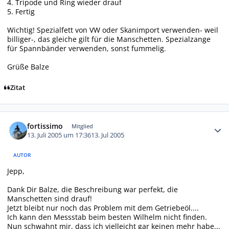
4. Tripode und Ring wieder drauf
5. Fertig
Wichtig! Spezialfett von VW oder Skanimport verwenden- weil
billiger-, das gleiche gilt für die Manschetten. Spezialzange
für Spannbänder verwenden, sonst fummelig.
Grüße Balze
Zitat
Autor-Statistiken
fortissimo
Mitglied
13. Juli 2005 um 17:36
13. Jul 2005
AUTOR
Jepp,
Dank Dir Balze, die Beschreibung war perfekt, die
Manschetten sind drauf!
Jetzt bleibt nur noch das Problem mit dem Getriebeöl....
Ich kann den Messstab beim besten Wilhelm nicht finden.
Nun schwahnt mir, dass ich vielleicht gar keinen mehr habe...