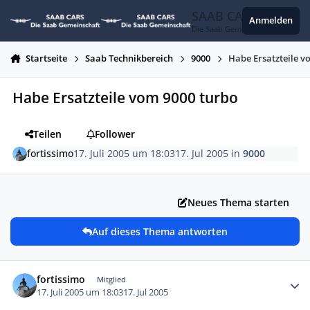
Zum Inhalt springen
SAAB CARS
Anmelden
Die Saab Gemeinschaft
Startseite
Saab Technikbereich
9000
Habe Ersatzteile v
Habe Ersatzteile vom 9000 turbo
Teilen
Follower
fortissimo
17. Juli 2005 um 18:03
17. Jul 2005
in
9000
Neues Thema starten
Auf dieses Thema antworten
Autor-Statistiken
fortissimo
Mitglied
17. Juli 2005 um 18:03
17. Jul 2005