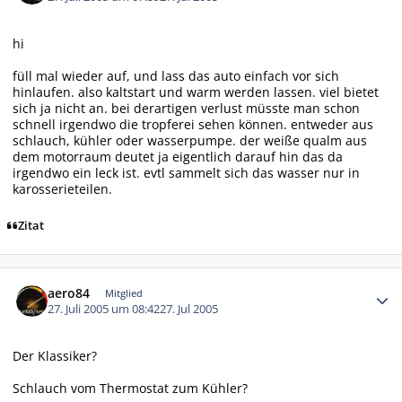
hi
füll mal wieder auf, und lass das auto einfach vor sich
hinlaufen. also kaltstart und warm werden lassen. viel bietet
sich ja nicht an. bei derartigen verlust müsste man schon
schnell irgendwo die tropferei sehen können. entweder aus
schlauch, kühler oder wasserpumpe. der weiße qualm aus
dem motorraum deutet ja eigentlich darauf hin das da
irgendwo ein leck ist. evtl sammelt sich das wasser nur in
karosserieteilen.
Zitat
Autor-Statistiken
aero84
Mitglied
27. Juli 2005 um 08:42
27. Jul 2005
Der Klassiker?
Schlauch vom Thermostat zum Kühler?