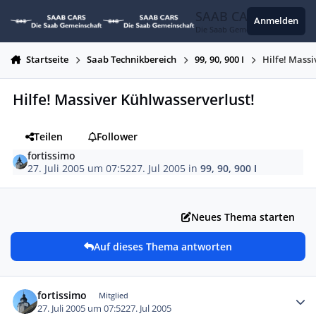
Zum Inhalt springen
SAAB CARS
Anmelden
Die Saab Gemeinschaft
Startseite
Saab Technikbereich
99, 90, 900 I
Hilfe! Mass
Hilfe! Massiver Kühlwasserverlust!
Teilen
Follower
fortissimo
27. Juli 2005 um 07:52
27. Jul 2005
in
99, 90, 900 I
Neues Thema starten
Auf dieses Thema antworten
Autor-Statistiken
fortissimo
Mitglied
27. Juli 2005 um 07:52
27. Jul 2005