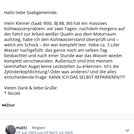
Hallo liebe Saabgemeinde,
mein Kleiner (Saab 900i, BJ 88, 8V) hat ein massives
Kühlwasserproblem: vor zwei Tagen, nachdem morgens auf
der Fahrt zur Arbeit weißer Qualm aus dem Motorraum
aufstieg, habe ich den Kühlwasserstand überprüft und –
welch ein Schock – der war komplett leer. Habe ca. 3 Liter
Wasser nachgefüllt, das ganze noch am selben Tag
beobachtet und nach einer Stunde war das Wasser wieder
komplett verschwunden. Äußerluch sind (mit meinem
laienhaften Auge) keine Leckstellen zu erkennen. Ist's die
Zylinderkopfdichtung? Oder was anderes? Und die alles
entscheidende Frage: KANN ICH DAS SELBST REPARIEREN???
Vielen Dank & liebe Grüße
* Nicole
Zitat
Autor-Statistiken
matti
Mitglied
27. Juli 2005 um 07:59
27. Jul 2005