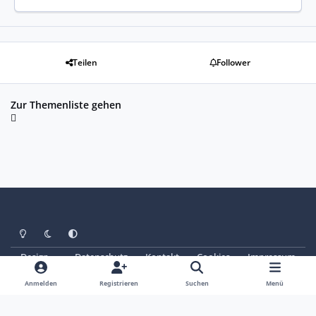
Teilen
Follower
Zur Themenliste gehen
Heller Modus
Dunkler Modus
Systemeinstellung
Design
Datenschutz
Kontakt
Cookies
Impressum
© Copyright 2025 - SAABoteure e. V.
Powered by
Invision Community
Anmelden
Registrieren
Suchen
Menü