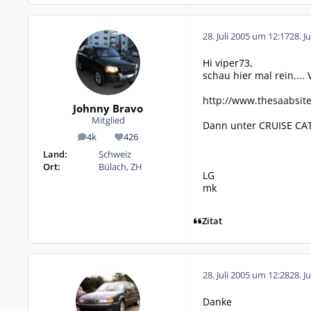
28. Juli 2005 um 12:17
28. J
Hi viper73,
schau hier mal rein.... V
http://www.thesaabsit
Johnny Bravo
Mitglied
Dann unter CRUISE CATE
4k
426
Beiträge
Reputation
Land:
Schweiz
Ort:
Bülach, ZH
LG
mk
Zitat
28. Juli 2005 um 12:28
28. J
Danke