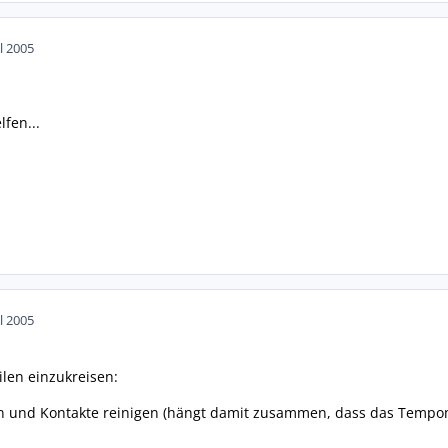
ul 2005
lfen...
ul 2005
ilen einzukreisen:
en und Kontakte reinigen (hängt damit zusammen, dass das Tempom