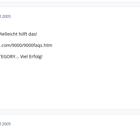
ul 2005
ielleicht hilft das!
e.com/9000/9000faqs.htm
GORY... Viel Erfolg!
ul 2005