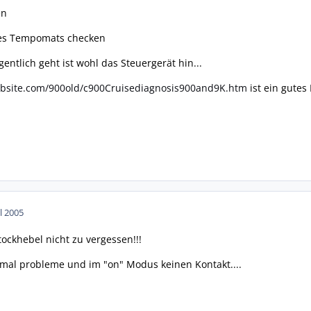
en
es Tempomats checken
entlich geht ist wohl das Steuergerät hin...
absite.com/900old/c900Cruisediagnosis900and9K.htm
ist ein gutes
ul 2005
ockhebel nicht zu vergessen!!!
mal probleme und im "on" Modus keinen Kontakt....