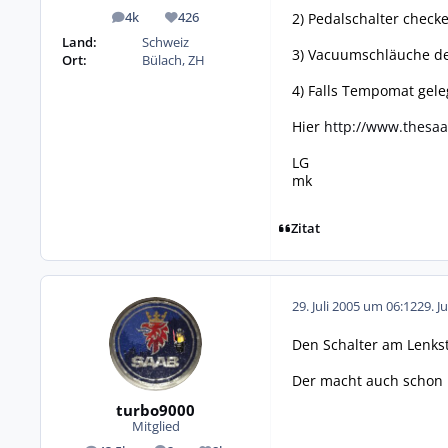
2) Pedalschalter check
4k
426
Beiträge
Reputation
Land:
Schweiz
3) Vacuumschläuche d
Ort:
Bülach, ZH
4) Falls Tempomat geleg
Hier
http://www.thesa
LG
mk
Zitat
29. Juli 2005 um 06:12
29. J
Den Schalter am Lenkst
Der macht auch schon 
turbo9000
Mitglied