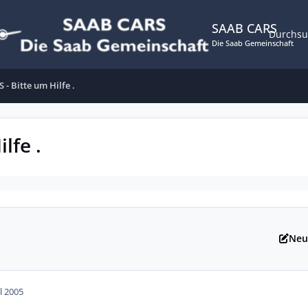
SAAB CARS
Durchs
Die Saab Gemeinschaft
- Bitte um Hilfe .
lfe .
Neu
ul 2005