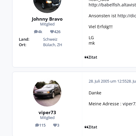
http://babelfish.altavis
Ansonsten ist
http://d
Johnny Bravo
Mitglied
Viel Erfolg!!!
4k
426
Beiträge
Reputation
LG
Land:
Schweiz
mk
Ort:
Bülach, ZH
Zitat
28. Juli 2005 um 12:55
28. J
Danke
Meine Adresse :
viper
viper73
Mitglied
115
3
Beiträge
Reputation
Zitat