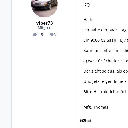
:cry
Hallo
viper73
Mitglied
Ich habe ein paar Fra
115
3
Beiträge
Reputation
Ein 9000 CS Saab - Bj.
Kann mir bitte einer d
a) was für Schalter is
Der sieht so aus, als o
Und jetzt eigentliche 
Bitte Hilf mir, ich mö
Mfg. Thomas
Zitat