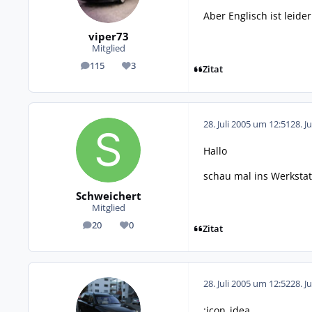
Aber Englisch ist leider
viper73
Mitglied
115
3
Beiträge
Reputation
Zitat
28. Juli 2005 um 12:51
28. J
Hallo
schau mal ins Werkstat
Schweichert
Mitglied
20
0
Beiträge
Reputation
Zitat
28. Juli 2005 um 12:52
28. J
:icon_idea