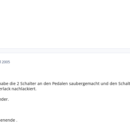
ul 2005
, habe die 2 Schalter an den Pedalen saubergemacht und den Schal
rlack nachlackiert.
eder.
enende .