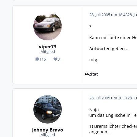
28. Juli 2005 um 18:43
28. J
?
Kann mir bitte einer He
viper73
Antworten geben ...
Mitglied
mfg.
115
3
Beiträge
Reputation
Zitat
28. Juli 2005 um 20:31
28. J
Naja,
um das Englische in Te
1) Bremslichter check
Johnny Bravo
angehen...
Mitglied