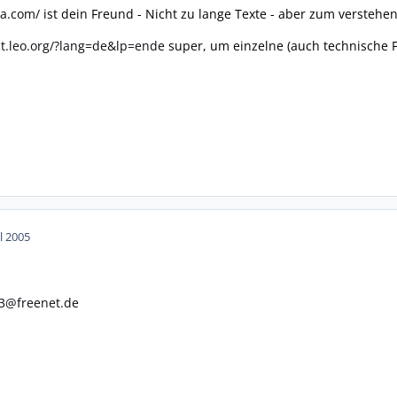
ta.com/
ist dein Freund - Nicht zu lange Texte - aber zum verstehen 
ict.leo.org/?lang=de&lp=ende
super, um einzelne (auch technische F
ul 2005
73@freenet.de