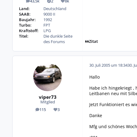
43,5k
2
8k
Beiträge
Lösungen
Reputation
Land:
Deutschland
SAAB:
9000 II
Baujahr:
1992
Turbo:
FPT
Kraftstoff:
LPG
Titel:
Die dunkle Seite
Zitat
des Forums
30. Juli 2005 um 18:34
30. J
Hallo
Habe ich hingekriegt 
Leitbanen neu mit Silbe
viper73
Mitglied
Jetzt Funktioniert es wi
115
3
Beiträge
Reputation
Danke
Mfg und schönes Woch