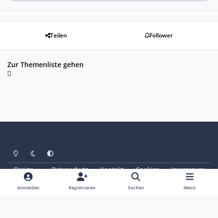
Teilen
Follower
Zur Themenliste gehen
Heller Modus
Dunkler Modus
Systemeinstellung
Design
Datenschutz
Kontakt
Cookies
Impressum
© Copyright 2025 - SAABoteure e. V.
Powered by
Invision Community
Anmelden
Registrieren
Suchen
Menü