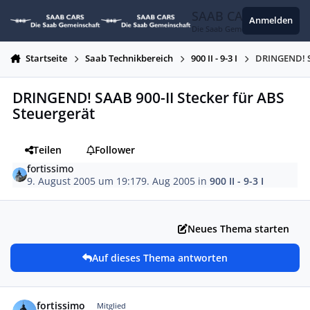
Zum Inhalt springen
SAAB CARS
Anmelden
Die Saab Gemeinschaft
Startseite
Saab Technikbereich
900 II - 9-3 I
DRINGEND! SA
DRINGEND! SAAB 900-II Stecker für ABS
Steuergerät
Teilen
Follower
fortissimo
9. August 2005 um 19:17
9. Aug 2005
in
900 II - 9-3 I
Neues Thema starten
Auf dieses Thema antworten
Autor-Statistiken
fortissimo
Mitglied