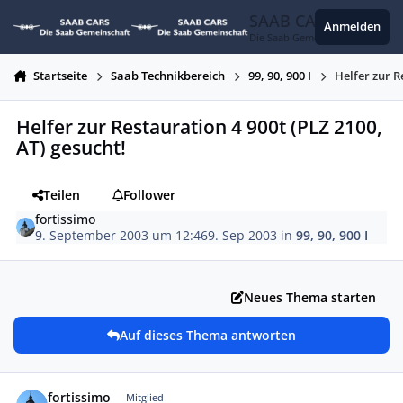
Zum Inhalt springen
SAAB CARS
Anmelden
Die Saab Gemeinschaft
Startseite
Saab Technikbereich
99, 90, 900 I
Helfer zur R
Helfer zur Restauration 4 900t (PLZ 2100,
AT) gesucht!
Teilen
Follower
fortissimo
9. September 2003 um 12:46
9. Sep 2003
in
99, 90, 900 I
Neues Thema starten
Auf dieses Thema antworten
Autor-Statistiken
fortissimo
Mitglied