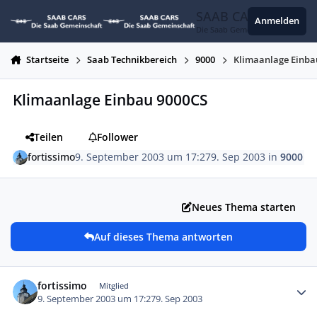
Zum Inhalt springen
SAAB CARS
Anmelden
Die Saab Gemeinschaft
Startseite
Saab Technikbereich
9000
Klimaanlage Einba
Klimaanlage Einbau 9000CS
Teilen
Follower
fortissimo
9. September 2003 um 17:27
9. Sep 2003
in
9000
Neues Thema starten
Auf dieses Thema antworten
Autor-Statistiken
fortissimo
Mitglied
9. September 2003 um 17:27
9. Sep 2003