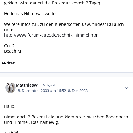
geklebt wird dauert die Prozedur jedoch 2 Tage)
Hoffe das Hilf etwas weiter.
Weitere Infos z.B. zu den Klebersorten usw. findest Du auch
unter:
http://www.forum-auto.de/technik_himmel.htm
Gruß
BeachIM
Zitat
Autor-Statistiken
MatthiasW
Mitglied
18. Dezember 2003 um 16:52
18. Dez 2003
Hallo,
nimm doch 2 Besenstiele und klemm sie zwischen Bodenbech
und Himmel. Das hält ewig.
Tschüß