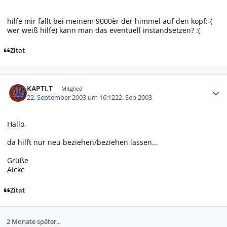
hilfe mir fällt bei meinem 9000èr der himmel auf den kopf:-(
wer weiß hilfe) kann man das eventuell instandsetzen? :(
Zitat
Autor-Statistiken
KAPTLT
Mitglied
22. September 2003 um 16:12
22. Sep 2003
Hallo,
da hilft nur neu beziehen/beziehen lassen...
Grüße
Aicke
Zitat
2 Monate später...