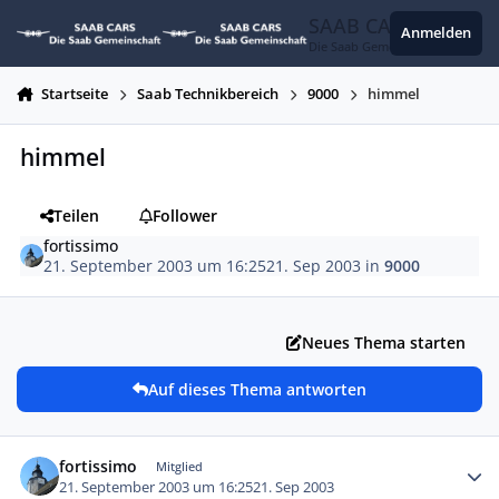
Zum Inhalt springen
SAAB CARS
Anmelden
Die Saab Gemeinschaft
Startseite
Saab Technikbereich
9000
himmel
himmel
Teilen
Follower
fortissimo
21. September 2003 um 16:25
21. Sep 2003
in
9000
Neues Thema starten
Auf dieses Thema antworten
Autor-Statistiken
fortissimo
Mitglied
21. September 2003 um 16:25
21. Sep 2003