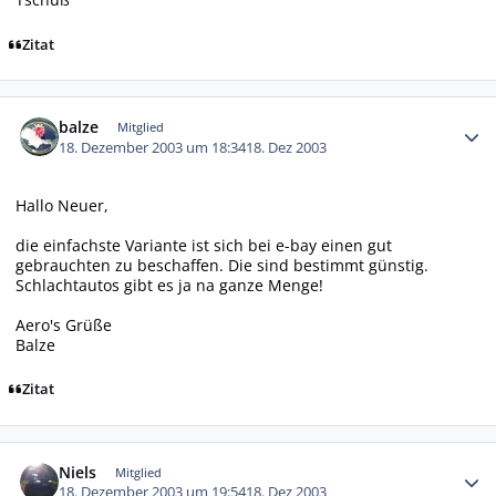
Zitat
Autor-Statistiken
balze
Mitglied
18. Dezember 2003 um 18:34
18. Dez 2003
Hallo Neuer,
die einfachste Variante ist sich bei e-bay einen gut
gebrauchten zu beschaffen. Die sind bestimmt günstig.
Schlachtautos gibt es ja na ganze Menge!
Aero's Grüße
Balze
Zitat
Autor-Statistiken
Niels
Mitglied
18. Dezember 2003 um 19:54
18. Dez 2003