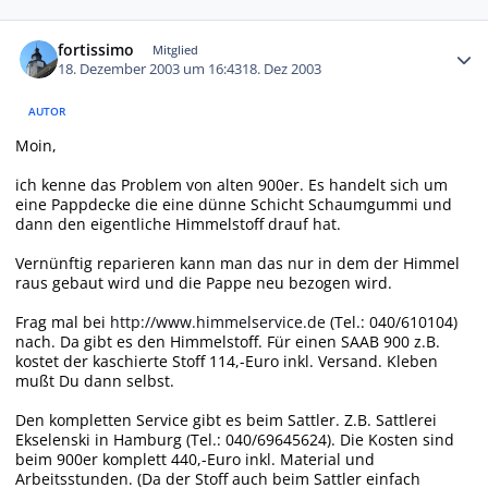
Autor-Statistiken
fortissimo
Mitglied
18. Dezember 2003 um 16:43
18. Dez 2003
AUTOR
Moin,
ich kenne das Problem von alten 900er. Es handelt sich um
eine Pappdecke die eine dünne Schicht Schaumgummi und
dann den eigentliche Himmelstoff drauf hat.
Vernünftig reparieren kann man das nur in dem der Himmel
raus gebaut wird und die Pappe neu bezogen wird.
Frag mal bei
http://www.himmelservice.de
(Tel.: 040/610104)
nach. Da gibt es den Himmelstoff. Für einen SAAB 900 z.B.
kostet der kaschierte Stoff 114,-Euro inkl. Versand. Kleben
mußt Du dann selbst.
Den kompletten Service gibt es beim Sattler. Z.B. Sattlerei
Ekselenski in Hamburg (Tel.: 040/69645624). Die Kosten sind
beim 900er komplett 440,-Euro inkl. Material und
Arbeitsstunden. (Da der Stoff auch beim Sattler einfach