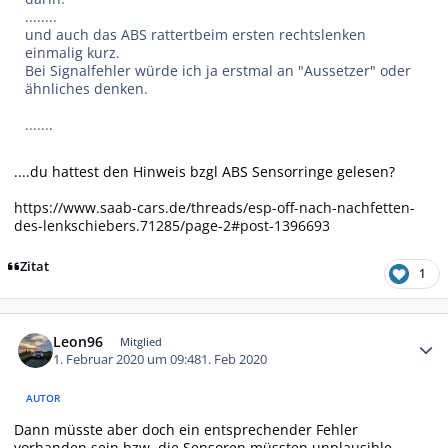
........
und auch das ABS rattertbeim ersten rechtslenken
einmalig kurz.
Bei Signalfehler würde ich ja erstmal an "Aussetzer" oder
ähnliches denken.
.......
....du hattest den Hinweis bzgl ABS Sensorringe gelesen?
https://www.saab-cars.de/threads/esp-off-nach-nachfetten-
des-lenkschiebers.71285/page-2#post-1396693
Zitat
1
Autor-Statistiken
Leon96
Mitglied
1. Februar 2020 um 09:48
1. Feb 2020
AUTOR
Dann müsste aber doch ein entsprechender Fehler
vorhanden sein bzw. die Sensoren müssten unplausible