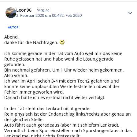
Autor-Statistiken
Leon96
Mitglied
2. Februar 2020 um 00:47
2. Feb 2020
AUTOR
Abend,
danke für die Nachfragen.
ich komme gerade in der Tat vom Auto weil mir das keine
Ruhe gelassen hat und habe wohl die Lösung gerade
gefunden.
Bin nochmal gefahren. Um 1 Uhr wieder heim gekommen.
Also vorhin.
Ich war im April schon 3-4 mit dem Tech2 gefahren und
konnte keine unplausiblen Werte feststellen obwohl der
Fehler immer geworfen wird.
Danach hatte ich es erstmal nicht weiter verfolgt.
In der Tat steht das Lenkrad nicht gerade.
Rein physisch ist der Endanschlag links/rechts aber genau an
der gleichen Stelle.
Auto fährt auch geradeaus (aber mit schiefem Lenkrad).
Vermutlich beim Spur einstellen nach Spurstangentausch das
Lenkrad mal nicht richtig festgestellt...