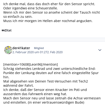
Ich denke mal, dass das doch eher für den Sensor spricht.
Oder irgendwo eine Scheuerstelle.
Wenn ich mir den Sensor so ansehe scheint der Tausch nicht
so einfach zu sein.
Muss ich mir morgen im Hellen aber nochmal angucken.
Zitat
Autor-Statistiken
der41kater
Mitglied
2. Februar 2020 um 01:27
2. Feb 2020
[mention=10608]Leon96[/mention]
Schräg stehendes Lenkrad und zwei unterschiedliche End-
Punkte der Lenkung deuten auf eine falsch eingestellte Spur
hin.
Mal abgesehen von Deinen Test-Versuchen mit Tech2
während der Fahrt.
Ich denke, daß der Sensor einen Knacker im Poti und
ausserdem das Fahrwerk einen weg hat.
Mach den Sensor neu und lasse zeitnah die Achse vermessen
und einstellen. (in einer vertrauenswürdigen Bude)