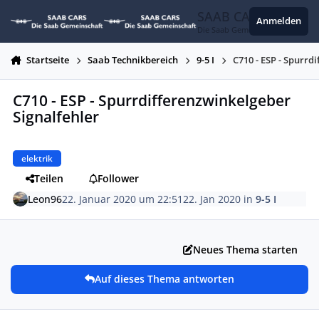
Zum Inhalt springen
SAAB CARS
Anmelden
Die Saab Gemeinschaft
Startseite
Saab Technikbereich
9-5 I
C710 - ESP - Spurrd
C710 - ESP - Spurrdifferenzwinkelgeber
Signalfehler
elektrik
Teilen
Follower
Leon96
22. Januar 2020 um 22:51
22. Jan 2020
in
9-5 I
Neues Thema starten
Auf dieses Thema antworten
Autor-Statistiken