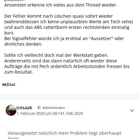
Ansonsten erkenne ich vieles aus dem Thread wieder.
Der Fehler kommt nach Löschen quasi sofort wieder
(währenddessen ich keine unplausiblen Werte am Tech sehe)
und auch das ABS rattertbeim ersten rechtslenken einmalig
kurz.
Bei Signalfehler würde ich ja erstmal an "Aussetzer" oder
ähnliches denken.
Sollte ich vielleicht doch mal der Werkstatt geben.
Andererseits sind das dann natürlich oft wieder diese
Aufträge die mit Pech ordentlich Arbeitsstunden fressen bis
zum Resultat.
Zitat
Autor-Statistiken
icesaab
Administrator
1. Februar 2020 um 08:14
1. Feb 2020
Vorausgesetzt natürlich mein Problem liegt überhaupt
darin.