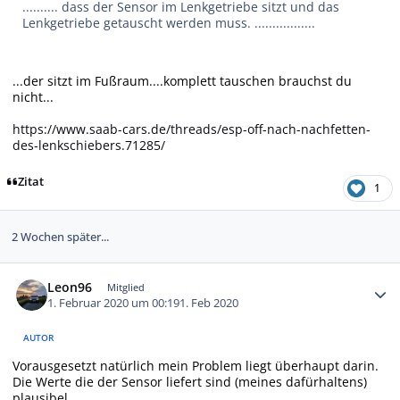
.......... dass der Sensor im Lenkgetriebe sitzt und das
Lenkgetriebe getauscht werden muss. .................
...der sitzt im Fußraum....komplett tauschen brauchst du
nicht...
https://www.saab-cars.de/threads/esp-off-nach-nachfetten-
des-lenkschiebers.71285/
Zitat
1
2 Wochen später...
Autor-Statistiken
Leon96
Mitglied
1. Februar 2020 um 00:19
1. Feb 2020
AUTOR
Vorausgesetzt natürlich mein Problem liegt überhaupt darin.
Die Werte die der Sensor liefert sind (meines dafürhaltens)
plausibel.