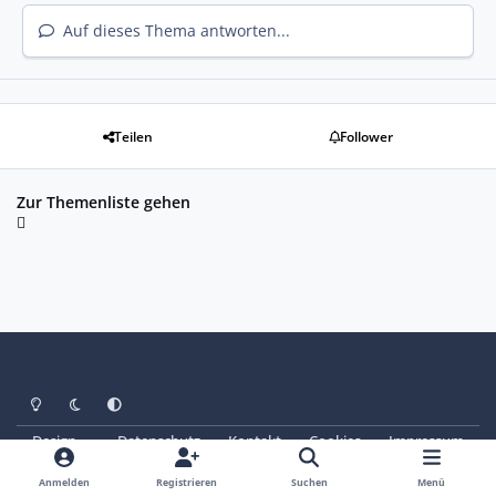
Auf dieses Thema antworten...
Teilen
Follower
Zur Themenliste gehen
Heller Modus
Dunkler Modus
Systemeinstellung
Design
Datenschutz
Kontakt
Cookies
Impressum
© Copyright 2025 - SAABoteure e. V.
Powered by
Invision Community
Anmelden
Registrieren
Suchen
Menü