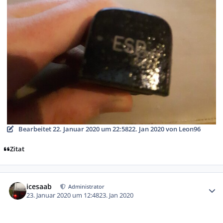
Bearbeitet
22. Januar 2020 um 22:58
22. Jan 2020
von Leon96
Zitat
Autor-Statistiken
icesaab
Administrator
23. Januar 2020 um 12:48
23. Jan 2020