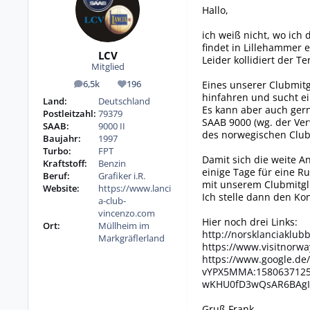
Hallo,
ich weiß nicht, wo ich 
findet in Lillehammer e
LCV
Leider kollidiert der 
Mitglied
Eines unserer Clubmit
6,5k
196
Beiträge
Reputation
hinfahren und sucht ei
Land:
Deutschland
Es kann aber auch ger
Postleitzahl:
79379
SAAB 9000 (wg. der Ve
SAAB:
9000 II
des norwegischen Club
Baujahr:
1997
Turbo:
FPT
Damit sich die weite A
Kraftstoff:
Benzin
einige Tage für eine R
Beruf:
Grafiker i.R.
mit unserem Clubmitgli
Website:
https://www.lanci
Ich stelle dann den Kon
a-club-
vincenzo.com
Hier noch drei Links:
Ort:
Müllheim im
http://norsklanciaklub
Markgräflerland
https://www.visitnorw
https://www.google.de
vYPX5MMA:1580637125
wKHU0fD3wQsAR6BAgI
Gruß Frank