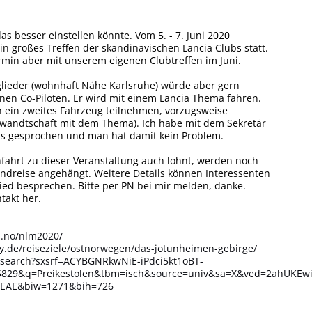
das besser einstellen könnte. Vom 5. - 7. Juni 2020
in großes Treffen der skandinavischen Lancia Clubs statt.
Termin aber mit unserem eigenen Clubtreffen im Juni.
glieder (wohnhaft Nähe Karlsruhe) würde aber gern
nen Co-Piloten. Er wird mit einem Lancia Thema fahren.
n ein zweites Fahrzeug teilnehmen, vorzugsweise
rwandtschaft mit dem Thema). Ich habe mit dem Sekretär
s gesprochen und man hat damit kein Problem.
nfahrt zu dieser Veranstaltung auch lohnt, werden noch
undreise angehängt. Weitere Details können Interessenten
ed besprechen. Bitte per PN bei mir melden, danke.
takt her.
b.no/nlm2020/
ay.de/reiseziele/ostnorwegen/das-jotunheimen-gebirge/
/search?sxsrf=ACYBGNRkwNiE-iPdci5kt1oBT-
829&q=Preikestolen&tbm=isch&source=univ&sa=X&ved=2ahUKE
EAE&biw=1271&bih=726