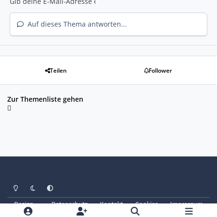
Auf dieses Thema antworten...
Teilen
Follower
Zur Themenliste gehen
Heller Modus
Dunkler Modus
Systemeinstellung
Design
Datenschutz
Kontakt
Cookies
Impressum
© Copyright 2025 - SAABoteure e. V.
Powered by
Invision Community