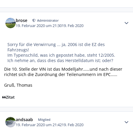
Autor-Statistiken
brose
Administrator
19. Februar 2020 um 21:30
19. Feb 2020
Sorry für die Verwirrung ... ja, 2006 ist die EZ des
Fahrzeugs!
Im Typenschild, was ich gepostet habe, steht 12/2005.
Ich nehme an, dass dies das Herstelldatum ist; oder?
Die 10. Stelle der VIN ist das Modelljahr……und nach dieser
richtet sich die Zuordnung der Teilenummern im EPC……
Gruß, Thomas
Zitat
Autor-Statistiken
andsaab
Mitglied
19. Februar 2020 um 21:42
19. Feb 2020