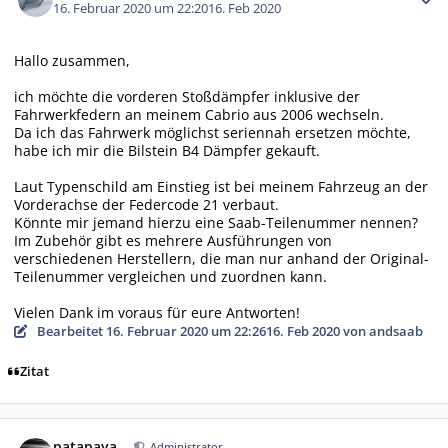
16. Februar 2020 um 22:20
16. Feb 2020
Hallo zusammen,
ich möchte die vorderen Stoßdämpfer inklusive der
Fahrwerkfedern an meinem Cabrio aus 2006 wechseln.
Da ich das Fahrwerk möglichst seriennah ersetzen möchte,
habe ich mir die Bilstein B4 Dämpfer gekauft.
Laut Typenschild am Einstieg ist bei meinem Fahrzeug an der
Vorderachse der Federcode 21 verbaut.
Könnte mir jemand hierzu eine Saab-Teilenummer nennen?
Im Zubehör gibt es mehrere Ausführungen von
verschiedenen Herstellern, die man nur anhand der Original-
Teilenummer vergleichen und zuordnen kann.
Vielen Dank im voraus für eure Antworten!
Bearbeitet
16. Februar 2020 um 22:26
16. Feb 2020
von andsaab
Zitat
Autor-Statistiken
patapaya
Administrator