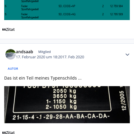
Zitat
Autor-Statistiken
andsaab
Mitglied
17. Februar 2020 um 18:20
17. Feb 2020
AUTOR
Das ist ein Teil meines Typenschilds ...
Zitat