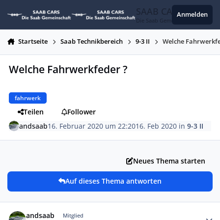
Zum Inhalt springen
SAAB CARS
Anmelden
Die Saab Gemeinschaft
Startseite
Saab Technikbereich
9-3 II
Welche Fahrwerkfe
Welche Fahrwerkfeder ?
fahrwerk
Teilen
Follower
andsaab
16. Februar 2020 um 22:20
16. Feb 2020
in
9-3 II
Neues Thema starten
Auf dieses Thema antworten
Autor-Statistiken
andsaab
Mitglied