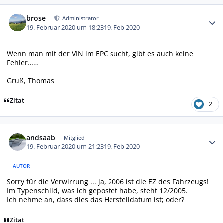
Autor-Statistiken
brose
Administrator
19. Februar 2020 um 18:23
19. Feb 2020
Wenn man mit der VIN im EPC sucht, gibt es auch keine
Fehler……
Gruß, Thomas
Zitat
2
Autor-Statistiken
andsaab
Mitglied
19. Februar 2020 um 21:23
19. Feb 2020
AUTOR
Sorry für die Verwirrung ... ja, 2006 ist die EZ des Fahrzeugs!
Im Typenschild, was ich gepostet habe, steht 12/2005.
Ich nehme an, dass dies das Herstelldatum ist; oder?
Zitat