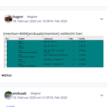
Autor-Statistiken
hugon
Mitglied
18. Februar 2020 um 19:38
18. Feb 2020
[mention=8494]andsaab[/mention] vielleicht hier:
Zitat
Autor-Statistiken
andsaab
Mitglied
18. Februar 2020 um 21:05
18. Feb 2020
AUTOR