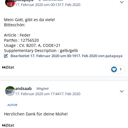
17. Februar 2020 um 00:13
17. Feb 2020
Mein Gott, gibt es da viele!
Bitteschön:
Article : Feder
PartNo : 12756520
Usage : CV, B207, A, CODE=21
Supplementary Description : gelb/gelb
Bearbeitet
17. Februar 2020 um 00:19
17. Feb 2020
von patapaya
Zitat
1
Autor-Statistiken
andsaab
Mitglied
17. Februar 2020 um 17:44
17. Feb 2020
AUTOR
Herzlichen Dank für deine Mühe!
Zitat