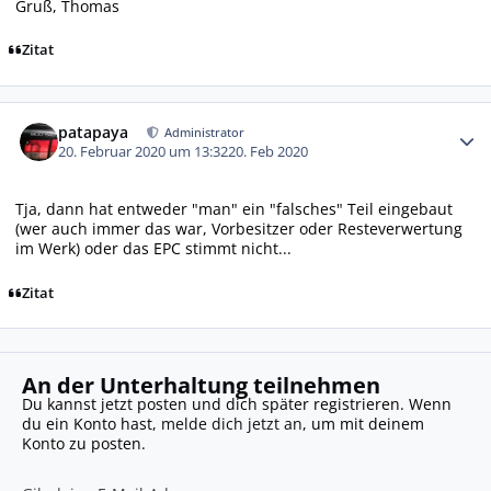
Gruß, Thomas
Zitat
Autor-Statistiken
patapaya
Administrator
20. Februar 2020 um 13:32
20. Feb 2020
Tja, dann hat entweder "man" ein "falsches" Teil eingebaut
(wer auch immer das war, Vorbesitzer oder Resteverwertung
im Werk) oder das EPC stimmt nicht...
Zitat
An der Unterhaltung teilnehmen
Du kannst jetzt posten und dich später registrieren. Wenn
du ein Konto hast,
melde dich jetzt an
, um mit deinem
Konto zu posten.