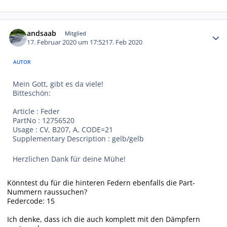
Autor-Statistiken
andsaab
Mitglied
17. Februar 2020 um 17:52
17. Feb 2020
AUTOR
Mein Gott, gibt es da viele!
Bitteschön:
Article : Feder
PartNo : 12756520
Usage : CV, B207, A, CODE=21
Supplementary Description : gelb/gelb
Herzlichen Dank für deine Mühe!
Könntest du für die hinteren Federn ebenfalls die Part-
Nummern raussuchen?
Federcode: 15
Ich denke, dass ich die auch komplett mit den Dämpfern