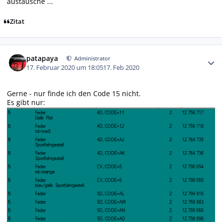
austausche ...
Zitat
Autor-Statistiken
patapaya
Administrator
17. Februar 2020 um 18:05
17. Feb 2020
Gerne - nur finde ich den Code 15 nicht.
Es gibt nur: