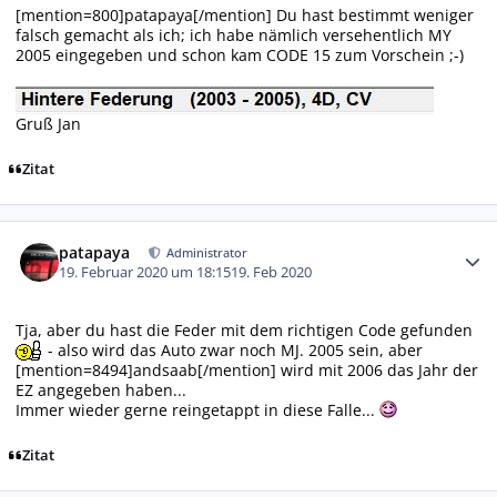
[mention=800]patapaya[/mention] Du hast bestimmt weniger
falsch gemacht als ich; ich habe nämlich versehentlich MY
2005 eingegeben und schon kam CODE 15 zum Vorschein ;-)
Gruß Jan
Zitat
Autor-Statistiken
patapaya
Administrator
19. Februar 2020 um 18:15
19. Feb 2020
Tja, aber du hast die Feder mit dem richtigen Code gefunden
- also wird das Auto zwar noch MJ. 2005 sein, aber
[mention=8494]andsaab[/mention] wird mit 2006 das Jahr der
EZ angegeben haben...
Immer wieder gerne reingetappt in diese Falle...
Zitat