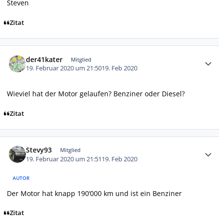
Steven
Zitat
Autor-Statistiken
der41kater
Mitglied
19. Februar 2020 um 21:50
19. Feb 2020
Wieviel hat der Motor gelaufen? Benziner oder Diesel?
Zitat
Autor-Statistiken
Stevy93
Mitglied
19. Februar 2020 um 21:51
19. Feb 2020
AUTOR
Der Motor hat knapp 190‘000 km und ist ein Benziner
Zitat