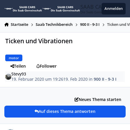
Zum Inhalt springen
SAAB CARS
Anmelden
Die Saab Gemeinschaft
Startseite
Saab Technikbereich
900 II - 9-3 I
Ticken und V
Ticken und Vibrationen
motor
Teilen
Follower
Stevy93
19. Februar 2020 um 19:26
19. Feb 2020
in
900 II - 9-3 I
Neues Thema starten
Auf dieses Thema antworten
Autor-Statistiken