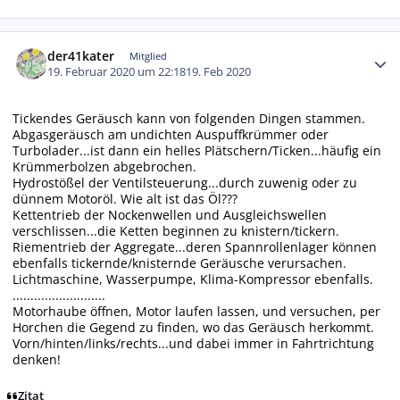
Autor-Statistiken
der41kater
Mitglied
19. Februar 2020 um 22:18
19. Feb 2020
Tickendes Geräusch kann von folgenden Dingen stammen.
Abgasgeräusch am undichten Auspuffkrümmer oder
Turbolader...ist dann ein helles Plätschern/Ticken...häufig ein
Krümmerbolzen abgebrochen.
Hydrostößel der Ventilsteuerung...durch zuwenig oder zu
dünnem Motoröl. Wie alt ist das Öl???
Kettentrieb der Nockenwellen und Ausgleichswellen
verschlissen...die Ketten beginnen zu knistern/tickern.
Riementrieb der Aggregate...deren Spannrollenlager können
ebenfalls tickernde/knisternde Geräusche verursachen.
Lichtmaschine, Wasserpumpe, Klima-Kompressor ebenfalls.
..........................
Motorhaube öffnen, Motor laufen lassen, und versuchen, per
Horchen die Gegend zu finden, wo das Geräusch herkommt.
Vorn/hinten/links/rechts...und dabei immer in Fahrtrichtung
denken!
Zitat