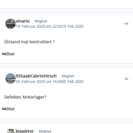
Autor-Statistiken
vinario
Mitglied
19. Februar 2020 um 22:26
19. Feb 2020
Ölstand mal kontrolliert ?
Zitat
Autor-Statistiken
93SaabCabrioHirsch
Mitglied
20. Februar 2020 um 16:44
20. Feb 2020
Defektes Motorlager?
Zitat
Autor-Statistiken
klawitter
Mitglied