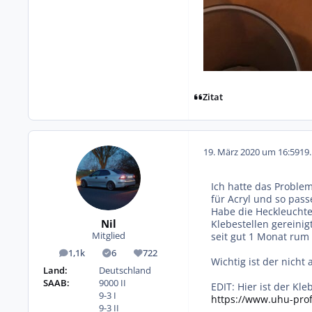
Zitat
19. März 2020 um 16:59
19
Ich hatte das Proble
für Acryl und so pass
Habe die Heckleuchte
Nil
Klebestellen gereini
seit gut 1 Monat rum 
Mitglied
1,1k
6
722
Beiträge
Lösungen
Reputation
Wichtig ist der nich
Land:
Deutschland
SAAB:
9000 II
EDIT: Hier ist der Kl
9-3 I
https://www.uhu-profi
9-3 II