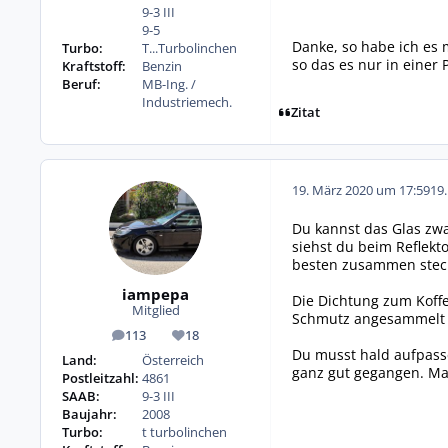
9-3 III
9-5
Danke, so habe ich es 
Turbo:
T...Turbolinchen
so das es nur in einer 
Kraftstoff:
Benzin
Beruf:
MB-Ing. /
Industriemech.
Zitat
19. März 2020 um 17:59
19
Du kannst das Glas zwa
siehst du beim Reflekt
besten zusammen steck
iampepa
Die Dichtung zum Koffe
Mitglied
Schmutz angesammelt 
113
18
Beiträge
Reputation
Du musst hald aufpasse
Land:
Österreich
ganz gut gegangen. Man
Postleitzahl:
4861
SAAB:
9-3 III
Baujahr:
2008
Turbo:
t turbolinchen