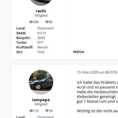
rachi
Mitglied
239
90
Beiträge
Reputation
Land:
Österreich
SAAB:
9-3 III
Baujahr:
2008
Turbo:
FPT
Kraftstoff:
Benzin
Zitat
Ort:
Tirol
19. März 2020 um 08:25
19
Ich hatte das Problem 
Acryl und so passend is
Habe die Heckleuchten
Klebestellen gereinigt
iampepa
gut 1 Monat rum und si
Mitglied
Wichtig ist der nicht 
113
18
Beiträge
Reputation
Land:
Österreich