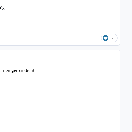
30g
2
on länger undicht.