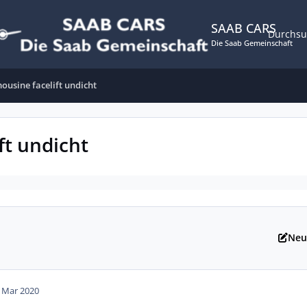
SAAB CARS
Durchs
Die Saab Gemeinschaft
mousine facelift undicht
ft undicht
Neu
. Mar 2020