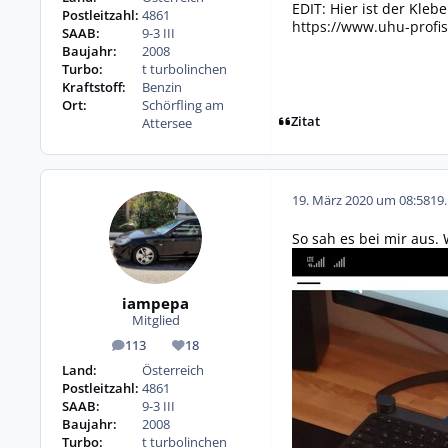
EDIT: Hier ist der Kleb
Postleitzahl:
4861
https://www.uhu-profis
SAAB:
9-3 III
Baujahr:
2008
Turbo:
t turbolinchen
Kraftstoff:
Benzin
Ort:
Schörfling am
Zitat
Attersee
19. März 2020 um 08:58
19
So sah es bei mir aus
iampepa
Mitglied
113
18
Beiträge
Reputation
Land:
Österreich
Postleitzahl:
4861
SAAB:
9-3 III
Baujahr:
2008
Turbo:
t turbolinchen