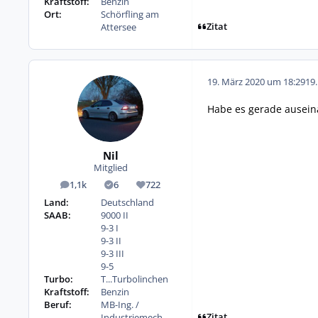
Kraftstoff:
Benzin
Ort:
Schörfling am
Zitat
Attersee
19. März 2020 um 18:29
19
Habe es gerade auseina
Nil
Mitglied
1,1k
6
722
Beiträge
Lösungen
Reputation
Land:
Deutschland
SAAB:
9000 II
9-3 I
9-3 II
9-3 III
9-5
Turbo:
T...Turbolinchen
Kraftstoff:
Benzin
Beruf:
MB-Ing. /
Zitat
Industriemech.