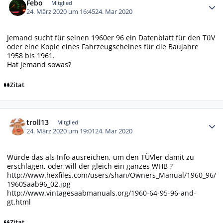
Febo
Mitglied
24. März 2020 um 16:45
24. Mar 2020
Jemand sucht für seinen 1960er 96 ein Datenblatt für den TüV
oder eine Kopie eines Fahrzeugscheines für die Baujahre
1958 bis 1961.
Hat jemand sowas?
Zitat
Autor-Statistiken
troll13
Mitglied
24. März 2020 um 19:01
24. Mar 2020
Würde das als Info ausreichen, um den TÜVler damit zu
erschlagen, oder will der gleich ein ganzes WHB ?
http://www.hexfiles.com/users/shan/Owners_Manual/1960_96/
1960Saab96_02.jpg
http://www.vintagesaabmanuals.org/1960-64-95-96-and-
gt.html
Zitat