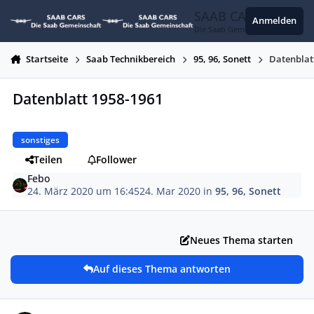
Zum Inhalt springen
SAAB CARS
Anmelden
Die Saab Gemeinschaft
Startseite
Saab Technikbereich
95, 96, Sonett
Datenblat
Datenblatt 1958-1961
sonstiges
Teilen
Follower
Febo
24. März 2020 um 16:45
24. Mar 2020
in
95, 96, Sonett
Neues Thema starten
Auf dieses Thema antworten
Autor-Statistiken