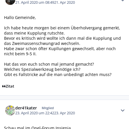
21. April 2020 um 08:49
21. Apr 2020
Hallo Gemeinde,
Ich habe heute morgen bei einem Überholvergang gemerkt,
dass meine Kupplung rutschte.
Bevor es kritisch wird wollte ich dann mal die Kupplung und
das Zweimassenschwungrad wechseln.
Habe zwar schon öfter Kupllungen gewechselt, aber noch
nicht beim 9-5 II.
Hat das von euch schon mal jemand gemacht?
Welches Spezialwerkzeug benötige ich?
Gibt es Fallstricke auf die man unbedingt achten muss?
Zitat
Autor-Statistiken
der41kater
Mitglied
23. April 2020 um 22:42
23. Apr 2020
Schau mal im Opel-Forum Insignia.