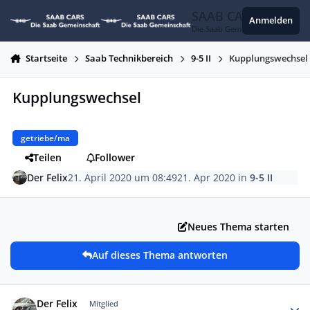
Zum Inhalt springen
SAAB CARS
Anmelden
Die Saab Gemeinschaft
Startseite
Saab Technikbereich
9-5 II
Kupplungswechsel
Kupplungswechsel
getriebe/ma
Teilen
Follower
Der Felix
21. April 2020 um 08:49
21. Apr 2020
in
9-5 II
Neues Thema starten
Auf dieses Thema antworten
Autor-Statistiken
Der Felix
Mitglied