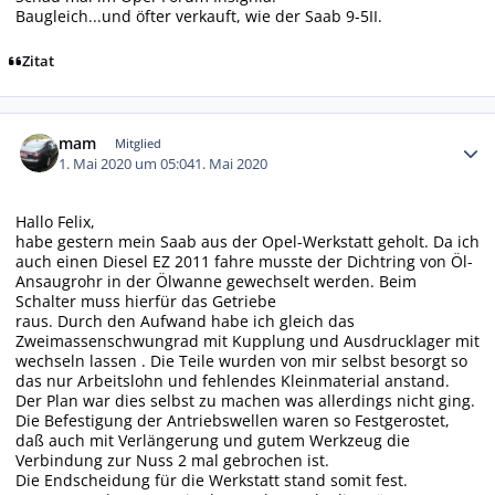
Baugleich...und öfter verkauft, wie der Saab 9-5II.
Zitat
Autor-Statistiken
mam
Mitglied
1. Mai 2020 um 05:04
1. Mai 2020
Hallo Felix,
habe gestern mein Saab aus der Opel-Werkstatt geholt. Da ich
auch einen Diesel EZ 2011 fahre musste der Dichtring von Öl-
Ansaugrohr in der Ölwanne gewechselt werden. Beim
Schalter muss hierfür das Getriebe
raus. Durch den Aufwand habe ich gleich das
Zweimassenschwungrad mit Kupplung und Ausdrucklager mit
wechseln lassen . Die Teile wurden von mir selbst besorgt so
das nur Arbeitslohn und fehlendes Kleinmaterial anstand.
Der Plan war dies selbst zu machen was allerdings nicht ging.
Die Befestigung der Antriebswellen waren so Festgerostet,
daß auch mit Verlängerung und gutem Werkzeug die
Verbindung zur Nuss 2 mal gebrochen ist.
Die Endscheidung für die Werkstatt stand somit fest.