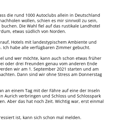
dass die rund 1000 Autoclubs allein in Deutschland
nachholen wollen, schien es mir sinnvoll zu sein,
u buchen. Die Wahl fiel auf das rustikale Landhotel
irdum, etwas südlich von Norden.
arauf, Hotels mit landestypischem Ambiente und
n. Ich habe alle verfügbaren Zimmer gebucht.
ibel und wer möchte, kann auch schon etwas früher
zwei oder drei Freunden genau vom anderen Ende
erden wir am 1. September 2021 starten und am
achten. Dann sind wir ohne Stress am Donnerstag
n an einem Tag mit der Fähre auf eine der Inseln
in Aurich verbringen und Schloss und Schlosspark
en. Aber das hat noch Zeit. Wichtig war, erst einmal
ressiert ist, kann sich schon mal melden.