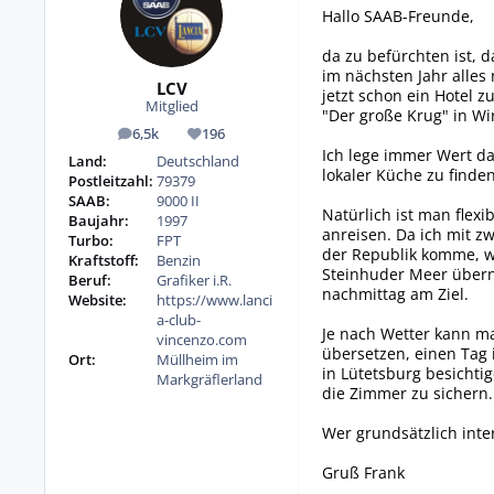
Hallo SAAB-Freunde,
da zu befürchten ist, 
im nächsten Jahr alles 
LCV
jetzt schon ein Hotel z
Mitglied
"Der große Krug" in W
6,5k
196
Beiträge
Reputation
Ich lege immer Wert d
Land:
Deutschland
lokaler Küche zu finde
Postleitzahl:
79379
SAAB:
9000 II
Natürlich ist man flex
Baujahr:
1997
anreisen. Da ich mit 
Turbo:
FPT
der Republik komme, w
Kraftstoff:
Benzin
Steinhuder Meer übern
Beruf:
Grafiker i.R.
nachmittag am Ziel.
Website:
https://www.lanci
a-club-
Je nach Wetter kann ma
vincenzo.com
übersetzen, einen Tag 
Ort:
Müllheim im
in Lütetsburg besichtig
Markgräflerland
die Zimmer zu sichern.
Wer grundsätzlich inte
Gruß Frank