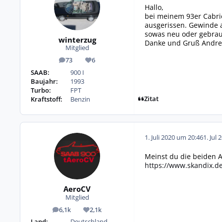
Hallo,
bei meinem 93er Cabri
ausgerissen. Gewinde a
sowas neu oder gebrau
winterzug
Danke und Gruß Andre
Mitglied
73
6
Beiträge
Reputation
SAAB:
900 I
Baujahr:
1993
Turbo:
FPT
Zitat
Kraftstoff:
Benzin
1. Juli 2020 um 20:46
1. Jul 
Meinst du die beiden Au
https://www.skandix.de
AeroCV
Mitglied
6,1k
2,1k
Beiträge
Reputation
Land:
Deutschland