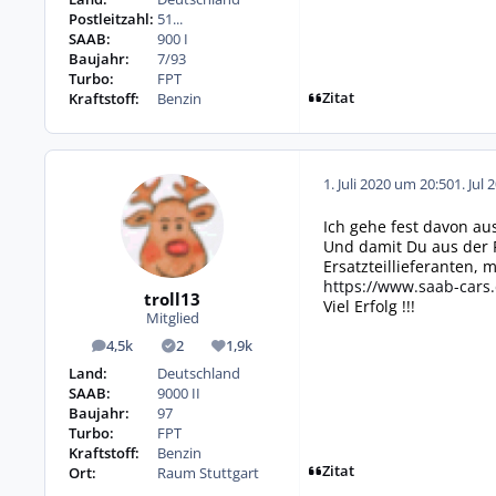
Postleitzahl:
51...
SAAB:
900 I
Baujahr:
7/93
Turbo:
FPT
Zitat
Kraftstoff:
Benzin
1. Juli 2020 um 20:50
1. Jul 
Ich gehe fest davon au
Und damit Du aus der 
Ersatzteillieferanten, m
https://www.saab-cars.
troll13
Viel Erfolg !!!
Mitglied
4,5k
2
1,9k
Beiträge
Lösungen
Reputation
Land:
Deutschland
SAAB:
9000 II
Baujahr:
97
Turbo:
FPT
Kraftstoff:
Benzin
Zitat
Ort:
Raum Stuttgart