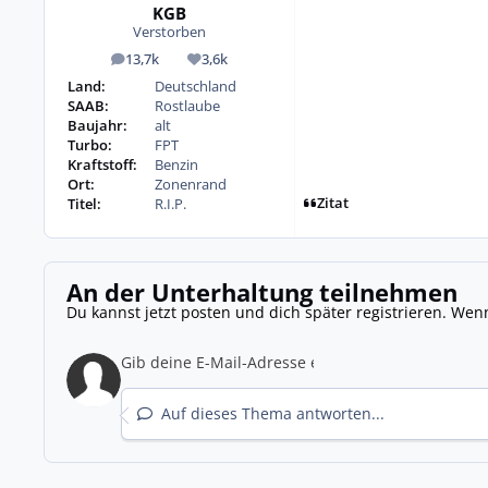
KGB
Verstorben
13,7k
3,6k
Beiträge
Reputation
Land:
Deutschland
SAAB:
Rostlaube
Baujahr:
alt
Turbo:
FPT
Kraftstoff:
Benzin
Ort:
Zonenrand
Zitat
Titel:
R.I.P.
An der Unterhaltung teilnehmen
Du kannst jetzt posten und dich später registrieren. Wen
Auf dieses Thema antworten...