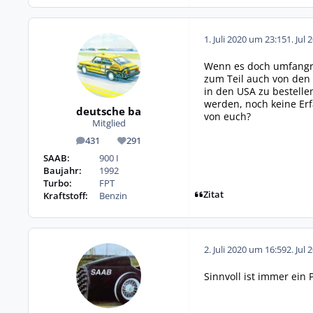
1. Juli 2020 um 23:15
1. Jul 
Wenn es doch umfangre
zum Teil auch von den 
in den USA zu bestelle
werden, noch keine Erfa
deutsche ba
von euch?
Mitglied
431
291
Beiträge
Reputation
SAAB:
900 I
Baujahr:
1992
Turbo:
FPT
Zitat
Kraftstoff:
Benzin
2. Juli 2020 um 16:59
2. Jul 
Sinnvoll ist immer ein 