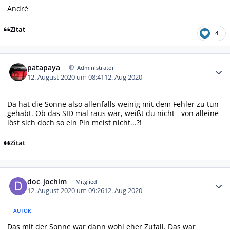
André
Zitat
4
Autor-Statistiken
patapaya
Administrator
12. August 2020 um 08:41
12. Aug 2020
Da hat die Sonne also allenfalls weinig mit dem Fehler zu tun
gehabt. Ob das SID mal raus war, weißt du nicht - von alleine
löst sich doch so ein Pin meist nicht...?!
Zitat
Autor-Statistiken
doc_jochim
Mitglied
12. August 2020 um 09:26
12. Aug 2020
AUTOR
Das mit der Sonne war dann wohl eher Zufall. Das war