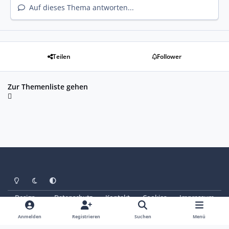
Auf dieses Thema antworten...
Teilen
Follower
Zur Themenliste gehen
Heller Modus
Dunkler Modus
Systemeinstellung
Design
Datenschutz
Kontakt
Cookies
Impressum
© Copyright 2025 - SAABoteure e. V.
Powered by
Invision Community
Anmelden
Registrieren
Suchen
Menü