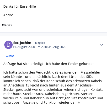
Danke für Eure Hilfe
André
Zitat
Autor-Statistiken
doc_jochim
Mitglied
11. August 2020 um 20:06
11. Aug 2020
AUTOR
Anfrage hat sich erledigt - ich habe den Fehler gefunden.
Ich hatte schon den Verdacht, daß es irgendein Massefehler
sein könnte - und tatsächlich: Nach dem Lösen des SIDs
konnte ich sehen, daß der Kabelschuh des schwarzen Kabels
an Anschluss 13 leicht nach hinten aus dem Anschluss-
Stecker gerutscht war und scheinbar keinen richtigen Kontakt
mehr hatte. Stecker raus, Kabelschuh gerichtet, Stecker
wieder rein und Kabelschuh auf richtigen Sitz kontrolliert und
schwupps - Anzeige und Funktion wieder da :-))