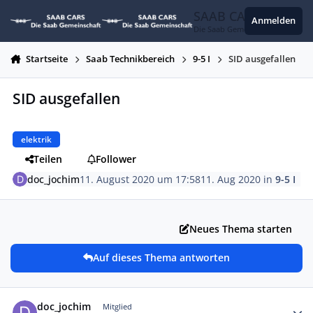
Zum Inhalt springen
SAAB CARS
Anmelden
Die Saab Gemeinschaft
Startseite
Saab Technikbereich
9-5 I
SID ausgefallen
SID ausgefallen
elektrik
Teilen
Follower
doc_jochim
11. August 2020 um 17:58
11. Aug 2020
in
9-5 I
Neues Thema starten
Auf dieses Thema antworten
Autor-Statistiken
doc_jochim
Mitglied