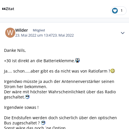
Zitat
1
Autor-Statistiken
Wilder
Mitglied
23. Mai 2022 um 13:47
23. Mai 2022
Danke Nils,
+30 ist direkt an die Batterieklemme.
Ja.... schon.....aber gibt es da nicht was von Ratiofarm ?
Irgendwo müsste ja auch der Antennenverstärker seinen
Strom her bekommen.
Der wäre mit höchster Wahrscheinlichkeit über das Radio
geschaltet.
Irgendwie sowas !
Die Endstufen werden doch sicherlich über den optischen
Bus zugeschaltet ?
Sonst wäre das noch ´ne Option.