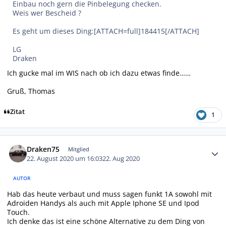
Einbau noch gern die Pinbelegung checken.
Weis wer Bescheid ?
Es geht um dieses Ding:[ATTACH=full]184415[/ATTACH]
LG
Draken
Ich gucke mal im WIS nach ob ich dazu etwas finde……
Gruß, Thomas
Zitat
1
Autor-Statistiken
Draken75
Mitglied
22. August 2020 um 16:03
22. Aug 2020
AUTOR
Hab das heute verbaut und muss sagen funkt 1A sowohl mit
Adroiden Handys als auch mit Apple Iphone SE und Ipod
Touch.
Ich denke das ist eine schöne Alternative zu dem Ding von