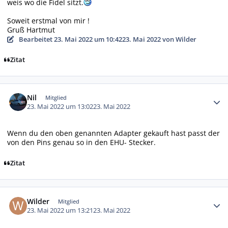
weis wo die Fidel sitzt.
Soweit erstmal von mir !
Gruß Hartmut
Bearbeitet
23. Mai 2022 um 10:42
23. Mai 2022
von Wilder
Zitat
Autor-Statistiken
Nil
Mitglied
23. Mai 2022 um 13:02
23. Mai 2022
Wenn du den oben genannten Adapter gekauft hast passt der
von den Pins genau so in den EHU- Stecker.
Zitat
Autor-Statistiken
Wilder
Mitglied
23. Mai 2022 um 13:21
23. Mai 2022