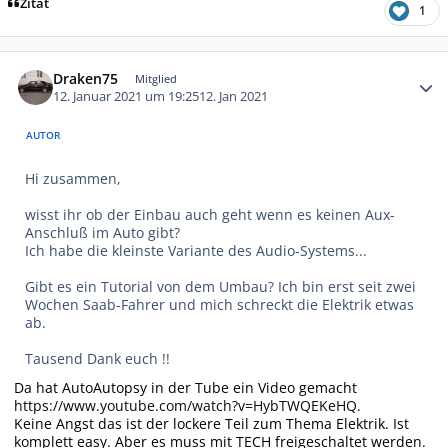
Zitat
1
Autor-Statistiken
Draken75
Mitglied
12. Januar 2021 um 19:25
12. Jan 2021
AUTOR
Hi zusammen,
wisst ihr ob der Einbau auch geht wenn es keinen Aux-
Anschluß im Auto gibt?
Ich habe die kleinste Variante des Audio-Systems...
Gibt es ein Tutorial von dem Umbau? Ich bin erst seit zwei
Wochen Saab-Fahrer und mich schreckt die Elektrik etwas
ab.
Tausend Dank euch !!
Da hat AutoAutopsy in der Tube ein Video gemacht
https://www.youtube.com/watch?v=HybTWQEKeHQ.
Keine Angst das ist der lockere Teil zum Thema Elektrik. Ist
komplett easy. Aber es muss mit TECH freigeschaltet werden.