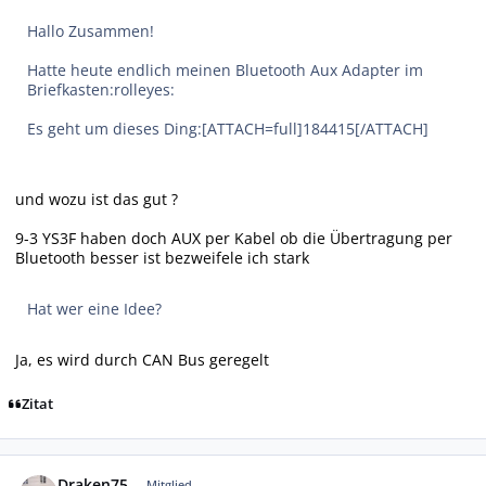
Hallo Zusammen!
Hatte heute endlich meinen Bluetooth Aux Adapter im
Briefkasten:rolleyes:
Es geht um dieses Ding:[ATTACH=full]184415[/ATTACH]
und wozu ist das gut ?
9-3 YS3F haben doch AUX per Kabel ob die Übertragung per
Bluetooth besser ist bezweifele ich stark
Hat wer eine Idee?
Ja, es wird durch CAN Bus geregelt
Zitat
Autor-Statistiken
Draken75
Mitglied