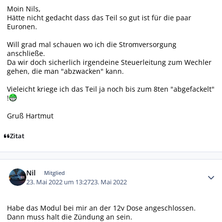
Moin Nils,
Hätte nicht gedacht dass das Teil so gut ist für die paar
Euronen.
Will grad mal schauen wo ich die Stromversorgung
anschließe.
Da wir doch sicherlich irgendeine Steuerleitung zum Wechler
gehen, die man "abzwacken" kann.
Vieleicht kriege ich das Teil ja noch bis zum 8ten "abgefackelt"
!
Gruß Hartmut
Zitat
Autor-Statistiken
Nil
Mitglied
23. Mai 2022 um 13:27
23. Mai 2022
Habe das Modul bei mir an der 12v Dose angeschlossen.
Dann muss halt die Zündung an sein.