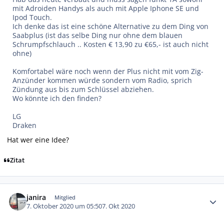
mit Adroiden Handys als auch mit Apple Iphone SE und
Ipod Touch.
Ich denke das ist eine schöne Alternative zu dem Ding von
Saabplus (ist das selbe Ding nur ohne dem blauen
Schrumpfschlauch .. Kosten € 13,90 zu €65,- ist auch nicht
ohne)
Komfortabel wäre noch wenn der Plus nicht mit vom Zig-
Anzünder kommen würde sondern vom Radio, sprich
Zündung aus bis zum Schlüssel abziehen.
Wo könnte ich den finden?
LG
Draken
Hat wer eine Idee?
Zitat
Autor-Statistiken
janira
Mitglied
7. Oktober 2020 um 05:50
7. Okt 2020