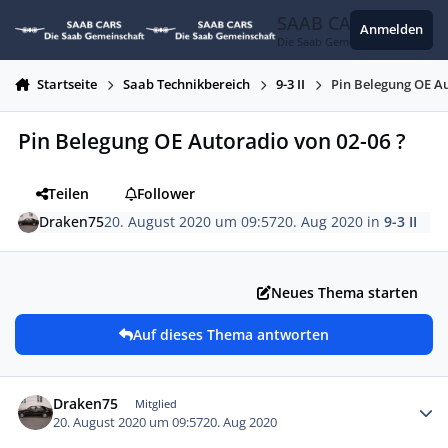
Zum Inhalt springen
SAAB CARS
Anmelden
Die Saab Gemeinschaft
Startseite
Saab Technikbereich
9-3 II
Pin Belegung OE Au
Pin Belegung OE Autoradio von 02-06 ?
Teilen
Follower
Draken75
20. August 2020 um 09:57
20. Aug 2020
in
9-3 II
Neues Thema starten
Auf dieses Thema antworten
Autor-Statistiken
Draken75
Mitglied
20. August 2020 um 09:57
20. Aug 2020