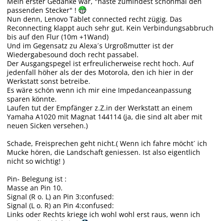
Mein erster Gedanke war, "haste zumindest schonmal den
passenden Stecker" !
Nun denn, Lenovo Tablet connected recht zügig. Das
Reconnecting klappt auch sehr gut. Kein Verbindungsabbruch
bis auf den Flur (10m +1Wand)
Und im Gegensatz zu Alexa´s Urgroßmutter ist der
Wiedergabesound doch recht passabel.
Der Ausgangspegel ist erfreulicherweise recht hoch. Auf
jedenfall höher als der des Motorola, den ich hier in der
Werkstatt sonst betreibe.
Es wäre schön wenn ich mir eine Impedanceanpassung
sparen könnte.
Laufen tut der Empfänger z.Z.in der Werkstatt an einem
Yamaha A1020 mit Magnat 144114 (ja, die sind alt aber mit
neuen Sicken versehen.)
Schade, Freisprechen geht nicht.( Wenn ich fahre möcht´ ich
Mucke hören, die Landschaft geniessen. Ist also eigentlich
nicht so wichtig! )
Pin- Belegung ist :
Masse an Pin 10.
Signal (R o. L) an Pin 3:confused:
Signal (L o. R) an Pin 4:confused:
Links oder Rechts kriege ich wohl wohl erst raus, wenn ich