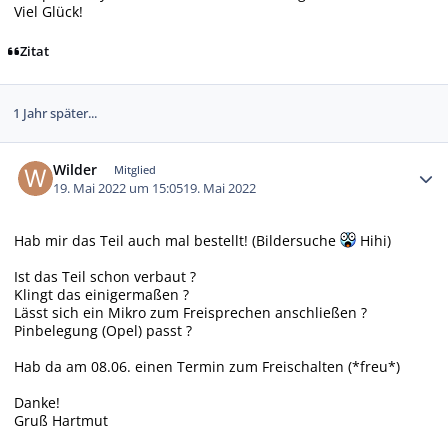
Viel Glück!
Zitat
1 Jahr später...
Autor-Statistiken
Wilder
Mitglied
19. Mai 2022 um 15:05
19. Mai 2022
Hab mir das Teil auch mal bestellt! (Bildersuche
Hihi)
Ist das Teil schon verbaut ?
Klingt das einigermaßen ?
Lässt sich ein Mikro zum Freisprechen anschließen ?
Pinbelegung (Opel) passt ?
Hab da am 08.06. einen Termin zum Freischalten (*freu*)
Danke!
Gruß Hartmut