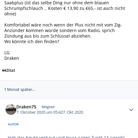
Saabplus (ist das selbe Ding nur ohne dem blauen
Schrumpfschlauch .. Kosten € 13,90 zu €65,- ist auch nicht
ohne)
Komfortabel wäre noch wenn der Plus nicht mit vom Zig-
Anzünder kommen würde sondern vom Radio, sprich
Zündung aus bis zum Schlüssel abziehen.
Wo könnte ich den finden?
LG
Draken
Zitat
1 Monat später...
Autor-Statistiken
Draken75
Mitglied
7. Oktober 2020 um 05:42
7. Okt 2020
AUTOR
Hab das heute verbaut und muss sagen funkt 1A sowohl