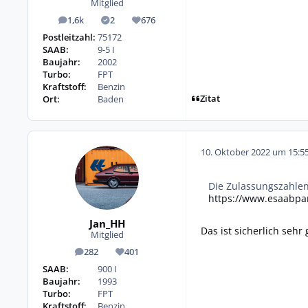
Mitglied
1,6k
2
676
Beiträge
Lösungen
Reputation
Postleitzahl:
75172
SAAB:
9-5 I
Baujahr:
2002
Turbo:
FPT
Kraftstoff:
Benzin
Zitat
Ort:
Baden
10. Oktober 2022 um 15:5
Die Zulassungszahlen 
https://www.esaabpa
Jan_HH
Das ist sicherlich sehr
Mitglied
282
401
Beiträge
Reputation
SAAB:
900 I
Baujahr:
1993
Turbo:
FPT
Kraftstoff:
Benzin