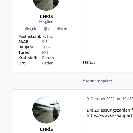
CHRlS
Mitglied
1,6k
2
676
Beiträge
Lösungen
Reputation
Postleitzahl:
75172
SAAB:
9-5 I
Baujahr:
2002
Turbo:
FPT
Kraftstoff:
Benzin
Zitat
Ort:
Baden
5 Monate später...
9. Oktober 2022 um 19:46
Die Zulassungszahlen fü
https://www.esaabpart
CHRlS