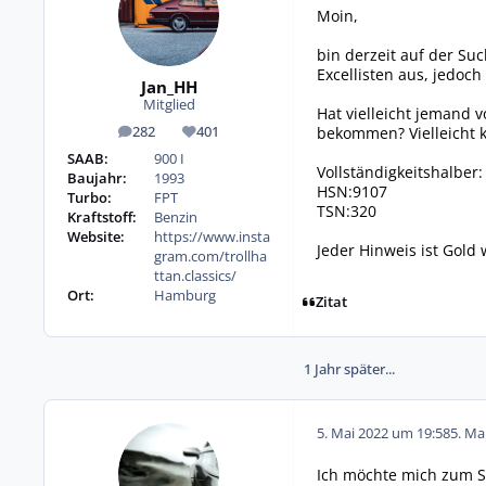
Moin,
bin derzeit auf der Su
Excellisten aus, jedoch
Jan_HH
Mitglied
Hat vielleicht jemand
bekommen? Vielleicht k
282
401
Beiträge
Reputation
SAAB:
900 I
Vollständigkeitshalber:
Baujahr:
1993
HSN:9107
Turbo:
FPT
TSN:320
Kraftstoff:
Benzin
Website:
https://www.insta
Jeder Hinweis ist Gold 
gram.com/trollha
ttan.classics/
Ort:
Hamburg
Zitat
1 Jahr später...
5. Mai 2022 um 19:58
5. Ma
Ich möchte mich zum S