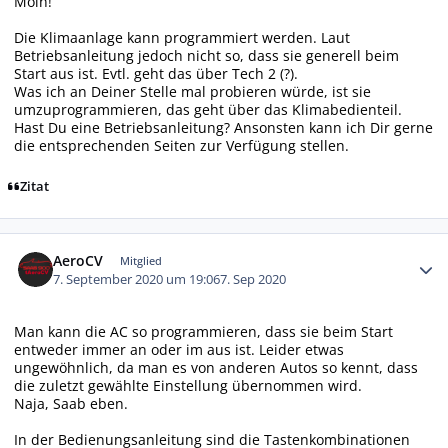
Moin!
Die Klimaanlage kann programmiert werden. Laut
Betriebsanleitung jedoch nicht so, dass sie generell beim
Start aus ist. Evtl. geht das über Tech 2 (?).
Was ich an Deiner Stelle mal probieren würde, ist sie
umzuprogrammieren, das geht über das Klimabedienteil.
Hast Du eine Betriebsanleitung? Ansonsten kann ich Dir gerne
die entsprechenden Seiten zur Verfügung stellen.
Zitat
Autor-Statistiken
AeroCV
Mitglied
7. September 2020 um 19:06
7. Sep 2020
Man kann die AC so programmieren, dass sie beim Start
entweder immer an oder im aus ist. Leider etwas
ungewöhnlich, da man es von anderen Autos so kennt, dass
die zuletzt gewählte Einstellung übernommen wird.
Naja, Saab eben.
In der Bedienungsanleitung sind die Tastenkombinationen