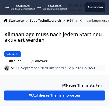
Zum Inhalt springen
SAAB CARS
Anmelden
Die Saab Gemeinschaft
Startseite
Saab Technikbereich
9-5 I
Klimaanlage muss n
Klimaanlage muss nach jedem Start neu
aktiviert werden
elektrik
Teilen
Follower
FV93
7. September 2020 um 15:29
7. Sep 2020
in
9-5 I
Neues Thema starten
Auf dieses Thema antworten
Autor-Statistiken