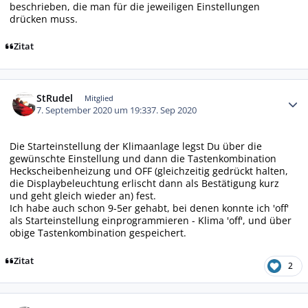
beschrieben, die man für die jeweiligen Einstellungen
drücken muss.
Zitat
Autor-Statistiken
StRudel
Mitglied
7. September 2020 um 19:33
7. Sep 2020
Die Starteinstellung der Klimaanlage legst Du über die
gewünschte Einstellung und dann die Tastenkombination
Heckscheibenheizung und OFF (gleichzeitig gedrückt halten,
die Displaybeleuchtung erlischt dann als Bestätigung kurz
und geht gleich wieder an) fest.
Ich habe auch schon 9-5er gehabt, bei denen konnte ich 'off'
als Starteinstellung einprogrammieren - Klima 'off', und über
obige Tastenkombination gespeichert.
Zitat
2
Autor-Statistiken