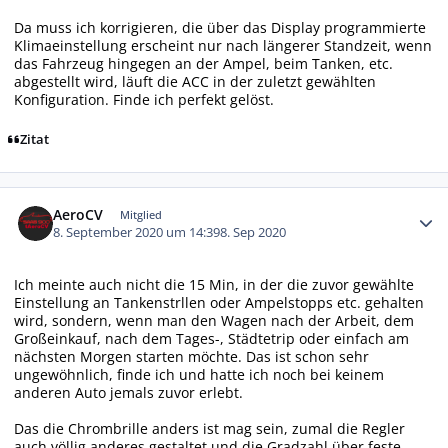
Da muss ich korrigieren, die über das Display programmierte
Klimaeinstellung erscheint nur nach längerer Standzeit, wenn
das Fahrzeug hingegen an der Ampel, beim Tanken, etc.
abgestellt wird, läuft die ACC in der zuletzt gewählten
Konfiguration. Finde ich perfekt gelöst.
Zitat
Autor-Statistiken
AeroCV
Mitglied
8. September 2020 um 14:39
8. Sep 2020
Ich meinte auch nicht die 15 Min, in der die zuvor gewählte
Einstellung an Tankenstrllen oder Ampelstopps etc. gehalten
wird, sondern, wenn man den Wagen nach der Arbeit, dem
Großeinkauf, nach dem Tages-, Städtetrip oder einfach am
nächsten Morgen starten möchte. Das ist schon sehr
ungewöhnlich, finde ich und hatte ich noch bei keinem
anderen Auto jemals zuvor erlebt.
Das die Chrombrille anders ist mag sein, zumal die Regler
auch völlig anderes gestaltet und die Gradzahl über feste