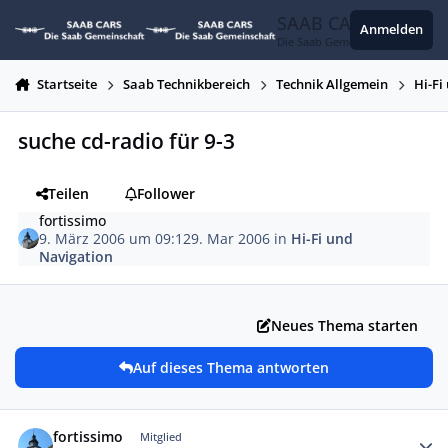
Zum Inhalt springen
SAAB CARS
Anmelden
Die Saab Gemeinschaft
Startseite
Saab Technikbereich
Technik Allgemein
Hi-Fi
suche cd-radio für 9-3
Teilen
Follower
fortissimo
9. März 2006 um 09:12
9. Mar 2006
in
Hi-Fi und
Navigation
Neues Thema starten
Auf dieses Thema antworten
Autor-Statistiken
fortissimo
Mitglied