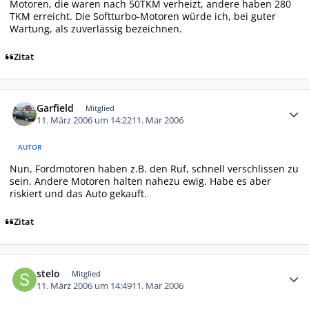
Motoren, die waren nach 50TKM verheizt, andere haben 280
TKM erreicht. Die Softturbo-Motoren würde ich, bei guter
Wartung, als zuverlässig bezeichnen.
Zitat
Autor-Statistiken
Garfield
Mitglied
11. März 2006 um 14:22
11. Mar 2006
AUTOR
Nun, Fordmotoren haben z.B. den Ruf, schnell verschlissen zu
sein. Andere Motoren halten nahezu ewig. Habe es aber
riskiert und das Auto gekauft.
Zitat
Autor-Statistiken
stelo
Mitglied
11. März 2006 um 14:49
11. Mar 2006