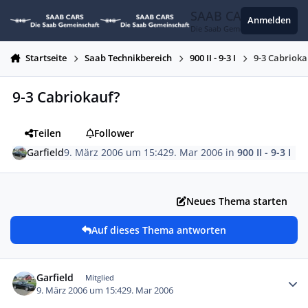
Zum Inhalt springen
SAAB CARS
Anmelden
Die Saab Gemeinschaft
Startseite
Saab Technikbereich
900 II - 9-3 I
9-3 Cabrioka
9-3 Cabriokauf?
Teilen
Follower
Garfield
9. März 2006 um 15:42
9. Mar 2006
in
900 II - 9-3 I
Neues Thema starten
Auf dieses Thema antworten
Autor-Statistiken
Garfield
Mitglied
9. März 2006 um 15:42
9. Mar 2006