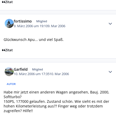
Zitat
Autor-Statistiken
fortissimo
Mitglied
9. März 2006 um 19:10
9. Mar 2006
Glückwunsch Apu... und viel Spaß.
Zitat
Autor-Statistiken
Garfield
Mitglied
10. März 2006 um 17:35
10. Mar 2006
AUTOR
Habe mir jetzt einen anderen Wagen angesehen, Bauj. 2000,
Softturbo?
150PS, 177000 gelaufen. Zustand schön. Wie sieht es mit der
hohen Kilometerleistung aus?? Finger weg oder trotzdem
zugreifen? Hilfe!!