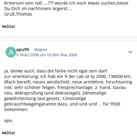
Kriterium sein soll.....??? würde ich noch etwas suchen,bevor
Du Dich im nachhinein ärgerst....
Gruß,Thomas
Zitat
Autor-Statistiken
apu99
Mitglied
9. März 2006 um 16:36
9. Mar 2006
ja, denke auch, dass die farbe nicht egal sein darf.
zur orientierung: ich hab ein 9-3er cab se bj 2000, 138000 km,
8fach bereift, neues windschott, neue armlehne, hirschtuning
inkl. sehr schöner felgen, freisprechanlage, 2. hand, tüv/au
neu, dekraprüfung (und dekrasiegel), 24monatige
gewährleistung laut gesetz, 12monatige
gebrauchtwagengarantie dazu, und und und ... für 9500
bekommen.
apu
Zitat