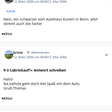
12. März 2006 um 09:40
12. Mar 2006
AUTOR
Nein, ein schwarzer vom Autohaus Kunert in Bonn. Jetzt
stimmt auch die Farbe!
Zitat
Autor-Statistiken
brose
Administrator
12. März 2006 um 09:43
12. Mar 2006
9-3 Cabriokauf?» Antwort schreiben
Hallo!
Na,siehste,geht doch.Viel Spaß mit dem Auto.
Gruß,Thomas
Zitat