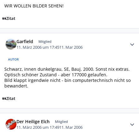
WIR WOLLEN BILDER SEHEN!
Zitat
Autor-Statistiken
Garfield
Mitglied
11. März 2006 um 17:45
11. Mar 2006
AUTOR
Schwarz, innen dunkelgrau, SE, Bauj. 2000. Sonst nix extras.
Optisch schöner Zustand - aber 177000 gelaufen.
Bild klappt irgendwie nicht - bin computertechnisch nicht so
bewandert.
Zitat
Autor-Statistiken
Der Heilige Elch
Mitglied
11. März 2006 um 17:49
11. Mar 2006