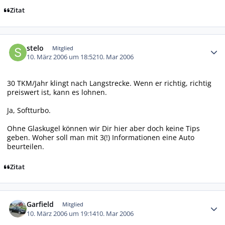
Zitat
Autor-Statistiken
stelo
Mitglied
10. März 2006 um 18:52
10. Mar 2006
30 TKM/Jahr klingt nach Langstrecke. Wenn er richtig, richtig
preiswert ist, kann es lohnen.
Ja, Softturbo.
Ohne Glaskugel können wir Dir hier aber doch keine Tips
geben. Woher soll man mit 3(!) Informationen eine Auto
beurteilen.
Zitat
Autor-Statistiken
Garfield
Mitglied
10. März 2006 um 19:14
10. Mar 2006