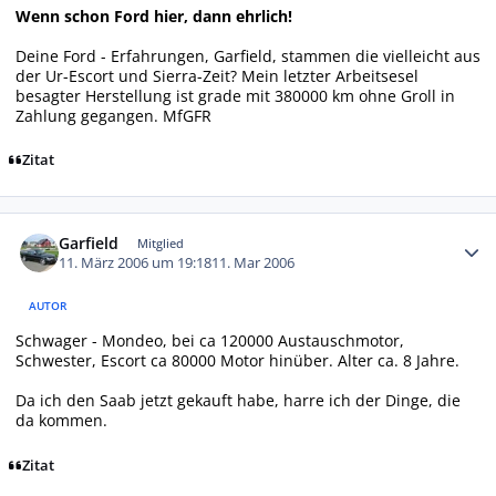
Wenn schon Ford hier, dann ehrlich!
Deine Ford - Erfahrungen, Garfield, stammen die vielleicht aus
der Ur-Escort und Sierra-Zeit? Mein letzter Arbeitsesel
besagter Herstellung ist grade mit 380000 km ohne Groll in
Zahlung gegangen. MfGFR
Zitat
Autor-Statistiken
Garfield
Mitglied
11. März 2006 um 19:18
11. Mar 2006
AUTOR
Schwager - Mondeo, bei ca 120000 Austauschmotor,
Schwester, Escort ca 80000 Motor hinüber. Alter ca. 8 Jahre.
Da ich den Saab jetzt gekauft habe, harre ich der Dinge, die
da kommen.
Zitat