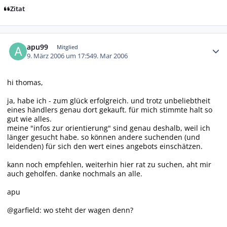
Zitat
Autor-Statistiken
apu99
Mitglied
9. März 2006 um 17:54
9. Mar 2006
hi thomas,
ja, habe ich - zum glück erfolgreich. und trotz unbeliebtheit
eines händlers genau dort gekauft. für mich stimmte halt so
gut wie alles.
meine "infos zur orientierung" sind genau deshalb, weil ich
länger gesucht habe. so können andere suchenden (und
leidenden) für sich den wert eines angebots einschätzen.
kann noch empfehlen, weiterhin hier rat zu suchen, aht mir
auch geholfen. danke nochmals an alle.
apu
@garfield: wo steht der wagen denn?