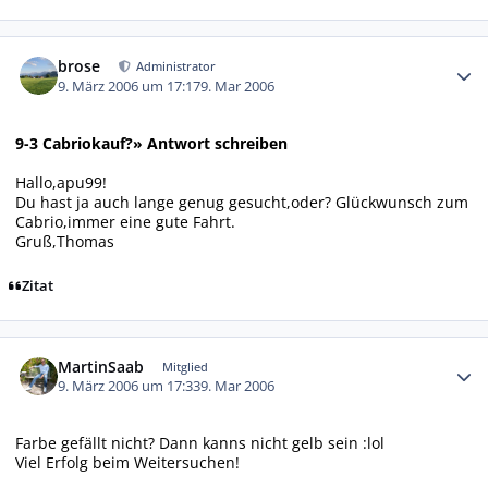
Autor-Statistiken
brose
Administrator
9. März 2006 um 17:17
9. Mar 2006
9-3 Cabriokauf?» Antwort schreiben
Hallo,apu99!
Du hast ja auch lange genug gesucht,oder? Glückwunsch zum
Cabrio,immer eine gute Fahrt.
Gruß,Thomas
Zitat
Autor-Statistiken
MartinSaab
Mitglied
9. März 2006 um 17:33
9. Mar 2006
Farbe gefällt nicht? Dann kanns nicht gelb sein :lol
Viel Erfolg beim Weitersuchen!