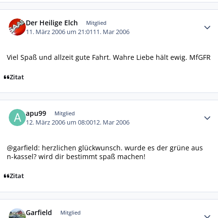
Autor-Statistiken
Der Heilige Elch
Mitglied
11. März 2006 um 21:01
11. Mar 2006
Viel Spaß und allzeit gute Fahrt. Wahre Liebe hält ewig. MfGFR
Zitat
Autor-Statistiken
apu99
Mitglied
12. März 2006 um 08:00
12. Mar 2006
@garfield: herzlichen glückwunsch. wurde es der grüne aus
n-kassel? wird dir bestimmt spaß machen!
Zitat
Autor-Statistiken
Garfield
Mitglied