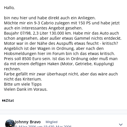
Hallo,
bin neu hier und habe direkt auch ein Anliegen.
Möchte mir ein 9-3 Cabrio zulegen mit 150 PS und habe jetzt
auch ein interessantes Angebot gesehen.
Baujahr 07/98, 2,3 Liter 130.000 km. Habe mir das Auto auch
schon angesehen, aber außer etwas Gammel nichts entdeckt.
Motor war in der Nähe des Auspuffs etwas feucht - kritisch?
Angeblich ist der Wagen in Ordnung, aber nach den
Hiobsmeldungen hier im Forum bin ich das etwas kritisch.
Preis soll 8500 Euro sein. Ist das in Ordnung oder muß man
da mit einem deftigen Haken (Motor, Getriebe, Kupplung)
rechnen.
Farbe gefällt mir zwar überhaupt nicht, aber das wäre auch
nicht das Kriterium.
Bitte um viele Tipps
Vielen Dank im Voraus.
Zitat
Autor-Statistiken
Johnny Bravo
Mitglied
9. März 2006 um 15:43
9. Mar 2006