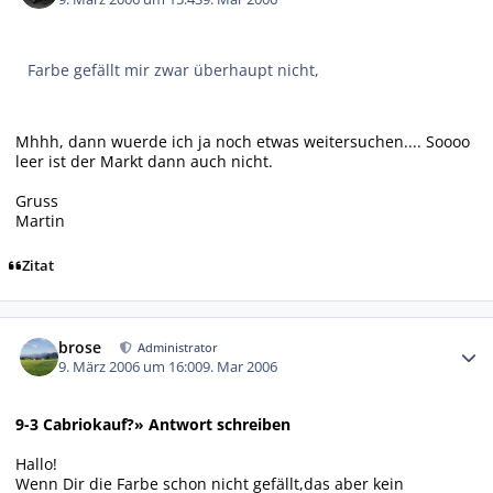
Farbe gefällt mir zwar überhaupt nicht,
Mhhh, dann wuerde ich ja noch etwas weitersuchen.... Soooo
leer ist der Markt dann auch nicht.
Gruss
Martin
Zitat
Autor-Statistiken
brose
Administrator
9. März 2006 um 16:00
9. Mar 2006
9-3 Cabriokauf?» Antwort schreiben
Hallo!
Wenn Dir die Farbe schon nicht gefällt,das aber kein