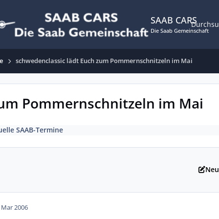
SAAB CARS
Durchs
Die Saab Gemeinschaft
e
schwedenclassic lädt Euch zum Pommernschnitzeln im Mai
 zum Pommernschnitzeln im Mai
uelle SAAB-Termine
Neu
. Mar 2006