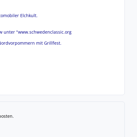
omobiler Elchkult.
bzw unter "www.schwedenclassic.org
ordvorpommern mit Grillfest.
posten.