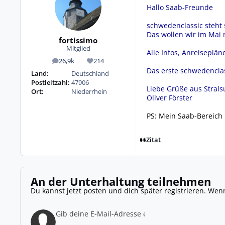
Hallo Saab-Freunde
schwedenclassic steht 
Das wollen wir im Mai
fortissimo
Mitglied
Alle Infos, Anreiseplä
26,9k
214
Beiträge
Reputation
Das erste schwedencla
Land:
Deutschland
Postleitzahl:
47906
Liebe Grüße aus Stral
Ort:
Niederrhein
Oliver Förster
PS: Mein Saab-Bereich 
Zitat
An der Unterhaltung teilnehmen
Du kannst jetzt posten und dich später registrieren. Wen