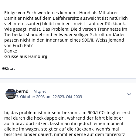
Einige von Euch werden es kennen - Hund als Mitfahrer.
Damit er nicht auf dem Beifahrersitz ausweicht (ist natürlich
viel interessanter) bleibt meiner - meist - auf der Rückbank.
Wie gesagt: meist. Das Problem: Die diversen Trennnetze im
Tierbedarfshandel sind entweder völliger Schrott und/oder
passen nicht in den Innenraum eines 900/II. Weiss jemand
von Euch Rat?
Danke
Grüsse aus Hamburg
Zitat
Autor-Statistiken
bernd
Mitglied
3. Oktober 2003 um 22:32
3. Okt 2003
hi, das problem ist mir sehr bekannt. im 900/I CCsteigt er erst
mal durch die heckklappe ein. während der fahrt bleibt er
auch brav dort sitzen. lässt man ihn jedoch einen moment
alleine im wagen, steigt er auf die rückbank, wenn's mal
bisschen länger dauert, nimmt er gerne auf dem fahrersitz