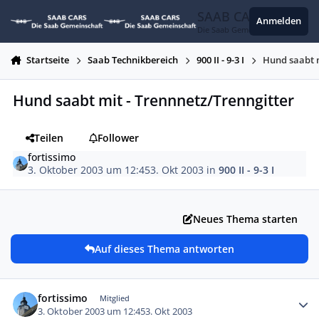
Zum Inhalt springen
SAAB CARS
Anmelden
Die Saab Gemeinschaft
Startseite
Saab Technikbereich
900 II - 9-3 I
Hund saabt m
Hund saabt mit - Trennnetz/Trenngitter
Teilen
Follower
fortissimo
3. Oktober 2003 um 12:45
3. Okt 2003
in
900 II - 9-3 I
Neues Thema starten
Auf dieses Thema antworten
Autor-Statistiken
fortissimo
Mitglied
3. Oktober 2003 um 12:45
3. Okt 2003