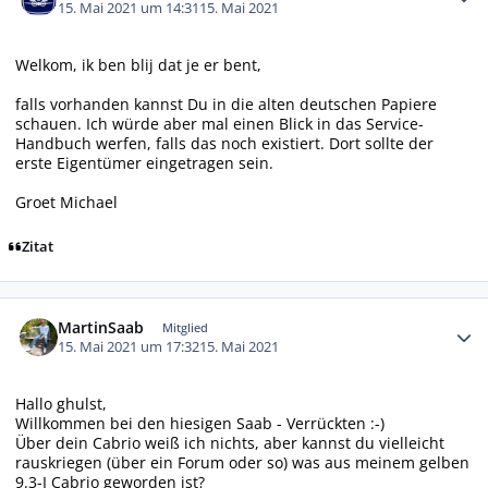
15. Mai 2021 um 14:31
15. Mai 2021
Welkom, ik ben blij dat je er bent,
falls vorhanden kannst Du in die alten deutschen Papiere
schauen. Ich würde aber mal einen Blick in das Service-
Handbuch werfen, falls das noch existiert. Dort sollte der
erste Eigentümer eingetragen sein.
Groet Michael
Zitat
Autor-Statistiken
MartinSaab
Mitglied
15. Mai 2021 um 17:32
15. Mai 2021
Hallo ghulst,
Willkommen bei den hiesigen Saab - Verrückten :-)
Über dein Cabrio weiß ich nichts, aber kannst du vielleicht
rauskriegen (über ein Forum oder so) was aus meinem gelben
9.3-I Cabrio geworden ist?