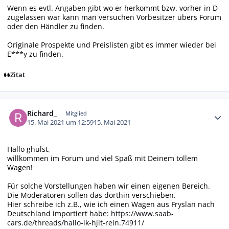
Wenn es evtl. Angaben gibt wo er herkommt bzw. vorher in D
zugelassen war kann man versuchen Vorbesitzer übers Forum
oder den Händler zu finden.
Originale Prospekte und Preislisten gibt es immer wieder bei
E***y zu finden.
Zitat
Autor-Statistiken
Richard_
Mitglied
15. Mai 2021 um 12:59
15. Mai 2021
Hallo ghulst,
willkommen im Forum und viel Spaß mit Deinem tollem
Wagen!
Für solche Vorstellungen haben wir einen eigenen Bereich.
Die Moderatoren sollen das dorthin verschieben.
Hier schreibe ich z.B., wie ich einen Wagen aus Fryslan nach
Deutschland importiert habe:
https://www.saab-
cars.de/threads/hallo-ik-hjit-rein.74911/