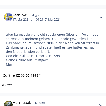
Autor-Statistiken
Saab_owl
Mitglied
17. Mai 2021 um 01:21
17. Mai 2021
aber kannst du vielleicht rauskriegen (über ein Forum oder
so) was aus meinem gelben 9.3-I Cabrio geworden ist?
Das habe ich im Oktober 2008 in der Nähe von Stuttgart in
Zahlung gegeben, und später hieß es, sie hätten es nach
den Niederlanden verkauft.
War ein 2.0i, kein Turbo, von 1998.
Gelbe Grüße aus Stuttgart
Martin
Zufällig EZ 06-05-1998 ?
Zitat
Autor-Statistiken
MartinSaab
Mitglied