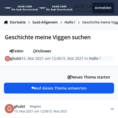
Zum Inhalt springen
SAAB CARS
Anmelden
Die Saab Gemeinschaft
Startseite
Saab Allgemein
Hallo !
Geschichte meine Vig
Geschichte meine Viggen suchen
Teilen
Follower
ghulst
15. Mai 2021 um 12:06
15. Mai 2021
in
Hallo !
Neues Thema starten
Auf dieses Thema antworten
Autor-Statistiken
ghulst
Mitglied
15. Mai 2021 um 12:06
15. Mai 2021