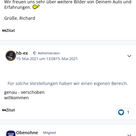
Wir freuen uns sehr über weitere Bilder von Deinem Auto und
Erfahrungen.
Grüße, Richard
Zitat
Autor-Statistiken
hb-ex
Administrator
15. Mai 2021 um 13:08
15. Mai 2021
Für solche Vorstellungen haben wir einen eigenen Bereich.
genau - verschoben
willkommen
Zitat
1
Autor-Statistiken
Obenohne
Mitglied