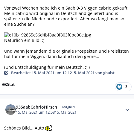
Vor zwei Wochen habe ich ein Saab 9-3 Viggen cabrio gekauft.
Mein cabrio wird original in Deutschland geliefert und is
später zu die Niederlande exportiert. Aber wo fangt man so
eine Suche an?
Naturlich ein Bild. ;)
Und wann jemandem die originale Prospekten und Preislisten
hat für mein Viggen, dann kauf ich den gerne...
(Und Entschuldigung für mein Deutsch. ;) )
Bearbeitet
15. Mai 2021 um 12:12
15. Mai 2021
von ghulst
Zitat
3
Autor-Statistiken
93SaabCabrioHirsch
Mitglied
15. Mai 2021 um 12:58
15. Mai 2021
Schönes Bild... Auto