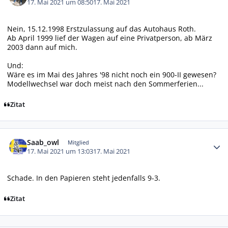
17. Mai 2021 um 08:50
17. Mai 2021
Nein, 15.12.1998 Erstzulassung auf das Autohaus Roth.
Ab April 1999 lief der Wagen auf eine Privatperson, ab März
2003 dann auf mich.
Und:
Wäre es im Mai des Jahres '98 nicht noch ein 900-II gewesen?
Modellwechsel war doch meist nach den Sommerferien...
Zitat
Autor-Statistiken
Saab_owl
Mitglied
17. Mai 2021 um 13:03
17. Mai 2021
Schade. In den Papieren steht jedenfalls 9-3.
Zitat