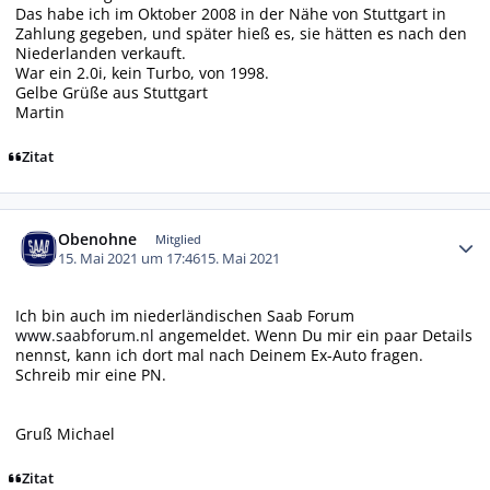
Das habe ich im Oktober 2008 in der Nähe von Stuttgart in
Zahlung gegeben, und später hieß es, sie hätten es nach den
Niederlanden verkauft.
War ein 2.0i, kein Turbo, von 1998.
Gelbe Grüße aus Stuttgart
Martin
Zitat
Autor-Statistiken
Obenohne
Mitglied
15. Mai 2021 um 17:46
15. Mai 2021
Ich bin auch im niederländischen Saab Forum
www.saabforum.nl
angemeldet. Wenn Du mir ein paar Details
nennst, kann ich dort mal nach Deinem Ex-Auto fragen.
Schreib mir eine PN.
Gruß Michael
Zitat