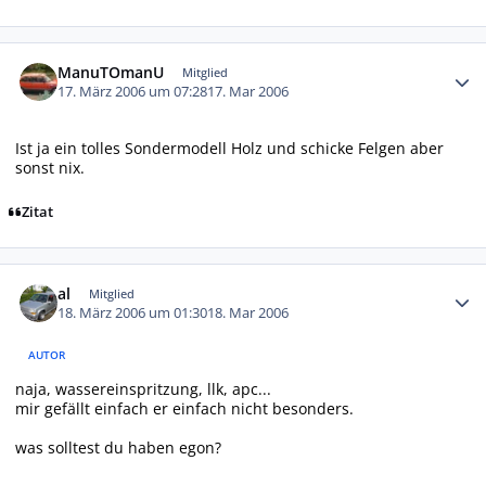
Autor-Statistiken
ManuTOmanU
Mitglied
17. März 2006 um 07:28
17. Mar 2006
Ist ja ein tolles Sondermodell Holz und schicke Felgen aber
sonst nix.
Zitat
Autor-Statistiken
al
Mitglied
18. März 2006 um 01:30
18. Mar 2006
AUTOR
naja, wassereinspritzung, llk, apc...
mir gefällt einfach er einfach nicht besonders.
was solltest du haben egon?