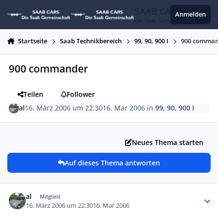
Zum Inhalt springen
SAAB CARS
Anmelden
Die Saab Gemeinschaft
Startseite
Saab Technikbereich
99, 90, 900 I
900 comma
900 commander
Teilen
Follower
al
16. März 2006 um 22:30
16. Mar 2006
in
99, 90, 900 I
Neues Thema starten
Auf dieses Thema antworten
Autor-Statistiken
al
Mitglied
16. März 2006 um 22:30
16. Mar 2006