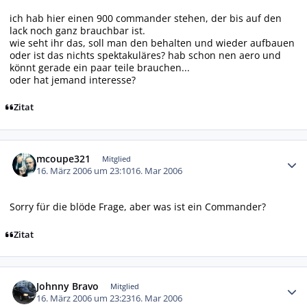
ich hab hier einen 900 commander stehen, der bis auf den
lack noch ganz brauchbar ist.
wie seht ihr das, soll man den behalten und wieder aufbauen
oder ist das nichts spektakuläres? hab schon nen aero und
könnt gerade ein paar teile brauchen...
oder hat jemand interesse?
Zitat
Autor-Statistiken
mcoupe321
Mitglied
16. März 2006 um 23:10
16. Mar 2006
Sorry für die blöde Frage, aber was ist ein Commander?
Zitat
Autor-Statistiken
Johnny Bravo
Mitglied
16. März 2006 um 23:23
16. Mar 2006