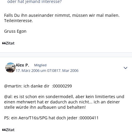
oder hat jemand interesse?
Falls Du ihn auseinander nimmst, müssen wir mal mailen.
Teileinteresse.
Gruss Egon
Zitat
Autor-Statistiken
Alex P.
Mitglied
17. März 2006 um 07:08
17. Mar 2006
@martin: ich danke dir :00000299
@al: es ist schon ein sondermodell, aber kein limitiertes und
einen mehrwert hat er dadurch auch nicht... ich an deiner
stelle würde ihn aufbauen und behalten!
PS: ein Aero/T16s/SPG hat doch jeder :00000411
Zitat