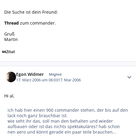
Die Suche ist dein Freund:
Thread
zum commander.
Gruß
Martin
Zitat
Autor-Statistiken
Egon Widmer
Mitglied
17. März 2006 um 06:03
17. Mar 2006
Hi al,
ich hab hier einen 900 commander stehen, der bis auf den
lack noch ganz brauchbar ist.
wie seht ihr das, soll man den behalten und wieder
aufbauen oder ist das nichts spektakuläres? hab schon
nen aero und könnt gerade ein paar teile brauchen...