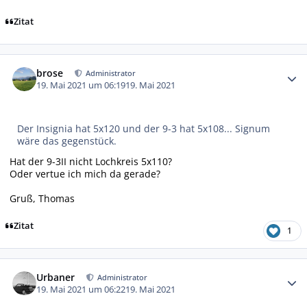
Zitat
Autor-Statistiken
brose
Administrator
19. Mai 2021 um 06:19
19. Mai 2021
Der Insignia hat 5x120 und der 9-3 hat 5x108... Signum
wäre das gegenstück.
Hat der 9-3II nicht Lochkreis 5x110?
Oder vertue ich mich da gerade?
Gruß, Thomas
Zitat
1
Autor-Statistiken
Urbaner
Administrator
19. Mai 2021 um 06:22
19. Mai 2021