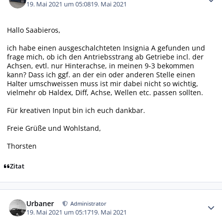
19. Mai 2021 um 05:08
19. Mai 2021
Hallo Saabieros,
ich habe einen ausgeschalchteten Insignia A gefunden und
frage mich, ob ich den Antriebsstrang ab Getriebe incl. der
Achsen, evtl. nur Hinterachse, in meinen 9-3 bekommen
kann? Dass ich ggf. an der ein oder anderen Stelle einen
Halter umschweissen muss ist mir dabei nicht so wichtig,
vielmehr ob Haldex, Diff, Achse, Wellen etc. passen sollten.
Für kreativen Input bin ich euch dankbar.
Freie Grüße und Wohlstand,
Thorsten
Zitat
Autor-Statistiken
Urbaner
Administrator
19. Mai 2021 um 05:17
19. Mai 2021