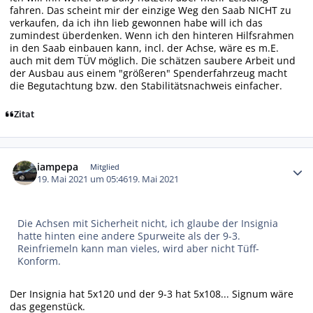
fahren. Das scheint mir der einzige Weg den Saab NICHT zu
verkaufen, da ich ihn lieb gewonnen habe will ich das
zumindest überdenken. Wenn ich den hinteren Hilfsrahmen
in den Saab einbauen kann, incl. der Achse, wäre es m.E.
auch mit dem TÜV möglich. Die schätzen saubere Arbeit und
der Ausbau aus einem "größeren" Spenderfahrzeug macht
die Begutachtung bzw. den Stabilitätsnachweis einfacher.
Zitat
Autor-Statistiken
iampepa
Mitglied
19. Mai 2021 um 05:46
19. Mai 2021
Die Achsen mit Sicherheit nicht, ich glaube der Insignia
hatte hinten eine andere Spurweite als der 9-3.
Reinfriemeln kann man vieles, wird aber nicht Tüff-
Konform.
Der Insignia hat 5x120 und der 9-3 hat 5x108... Signum wäre
das gegenstück.