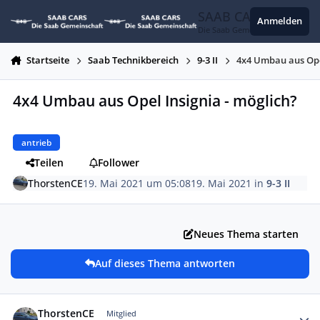
Zum Inhalt springen
SAAB CARS
Anmelden
Die Saab Gemeinschaft
Startseite
Saab Technikbereich
9-3 II
4x4 Umbau aus Opel
4x4 Umbau aus Opel Insignia - möglich?
antrieb
Teilen
Follower
ThorstenCE
19. Mai 2021 um 05:08
19. Mai 2021
in
9-3 II
Neues Thema starten
Auf dieses Thema antworten
Autor-Statistiken
ThorstenCE
Mitglied