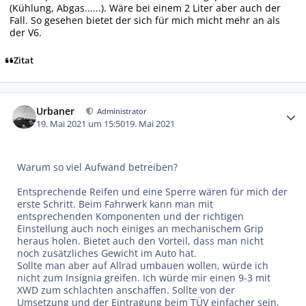
(Kühlung, Abgas......). Wäre bei einem 2 Liter aber auch der
Fall. So gesehen bietet der sich für mich micht mehr an als
der V6.
Zitat
Autor-Statistiken
Urbaner
Administrator
19. Mai 2021 um 15:50
19. Mai 2021
Warum so viel Aufwand betreiben?
Entsprechende Reifen und eine Sperre wären für mich der
erste Schritt. Beim Fahrwerk kann man mit
entsprechenden Komponenten und der richtigen
Einstellung auch noch einiges an mechanischem Grip
heraus holen. Bietet auch den Vorteil, dass man nicht
noch zusätzliches Gewicht im Auto hat.
Sollte man aber auf Allrad umbauen wollen, würde ich
nicht zum Insignia greifen. Ich würde mir einen 9-3 mit
XWD zum schlachten anschaffen. Sollte von der
Umsetzung und der Eintragung beim TÜV einfacher sein,