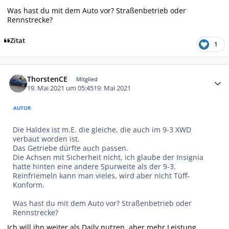
Was hast du mit dem Auto vor? Straßenbetrieb oder
Rennstrecke?
Zitat
1
Autor-Statistiken
ThorstenCE
Mitglied
19. Mai 2021 um 05:45
19. Mai 2021
AUTOR
Die Haldex ist m.E. die gleiche, die auch im 9-3 XWD
verbaut worden ist.
Das Getriebe dürfte auch passen.
Die Achsen mit Sicherheit nicht, ich glaube der Insignia
hatte hinten eine andere Spurweite als der 9-3.
Reinfriemeln kann man vieles, wird aber nicht Tüff-
Konform.
Was hast du mit dem Auto vor? Straßenbetrieb oder
Rennstrecke?
Ich will ihn weiter als Daily nutzen, aber mehr Leistung