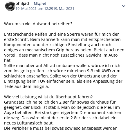
philjad
Mitglied
19. Mai 2021 um 12:29
19. Mai 2021
Warum so viel Aufwand betreiben?
Entsprechende Reifen und eine Sperre wären für mich der
erste Schritt. Beim Fahrwerk kann man mit entsprechenden
Komponenten und der richtigen Einstellung auch noch
einiges an mechanischem Grip heraus holen. Bietet auch den
Vorteil, dass man nicht noch zusätzliches Gewicht im Auto
hat.
Sollte man aber auf Allrad umbauen wollen, würde ich nicht
zum Insignia greifen. Ich würde mir einen 9-3 mit XWD zum
schlachten anschaffen. Sollte von der Umsetzung und der
Eintragung beim TÜV einfacher sein, als eine Anpassung der
Teile aus dem Insignia.
Wie viel Leistung willst du überhaupt fahren?
Grundsätzlich halte ich den 2.8er für sowas durchaus für
geeignet, der Block ist stabil. Man sollte jedoch die Pleul im
Auge behalten. Bei stark gesteigertem Drehmoment knicken
die weg. Das wäre nicht der erste 2.8er der sich dabei ein
neues Lüftungsloch baut.
Die Peripherie muss bei sowas sowieso angepasst werden