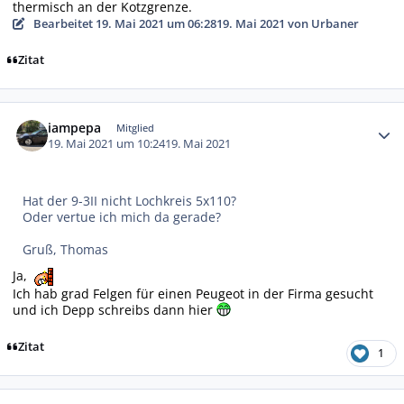
thermisch an der Kotzgrenze.
Bearbeitet
19. Mai 2021 um 06:28
19. Mai 2021
von Urbaner
Zitat
Autor-Statistiken
iampepa
Mitglied
19. Mai 2021 um 10:24
19. Mai 2021
Hat der 9-3II nicht Lochkreis 5x110?
Oder vertue ich mich da gerade?
Gruß, Thomas
Ja,
Ich hab grad Felgen für einen Peugeot in der Firma gesucht
und ich Depp schreibs dann hier
Zitat
1
Autor-Statistiken