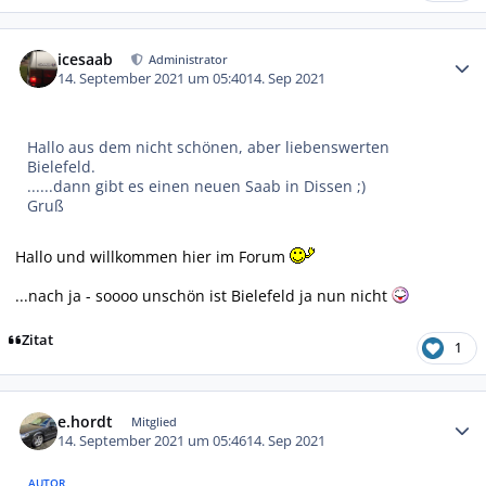
Autor-Statistiken
icesaab
Administrator
14. September 2021 um 05:40
14. Sep 2021
Hallo aus dem nicht schönen, aber liebenswerten
Bielefeld.
......dann gibt es einen neuen Saab in Dissen ;)
Gruß
Hallo und willkommen hier im Forum
...nach ja - soooo unschön ist Bielefeld ja nun nicht
Zitat
1
Autor-Statistiken
e.hordt
Mitglied
14. September 2021 um 05:46
14. Sep 2021
AUTOR