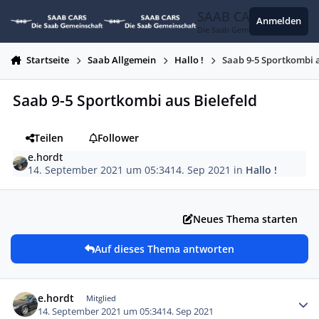
Zum Inhalt springen
SAAB CARS
Anmelden
Die Saab Gemeinschaft
Startseite
Saab Allgemein
Hallo !
Saab 9-5 Sportkombi a
Saab 9-5 Sportkombi aus Bielefeld
Teilen
Follower
e.hordt
14. September 2021 um 05:34
14. Sep 2021
in
Hallo !
Neues Thema starten
Auf dieses Thema antworten
Autor-Statistiken
e.hordt
Mitglied
14. September 2021 um 05:34
14. Sep 2021