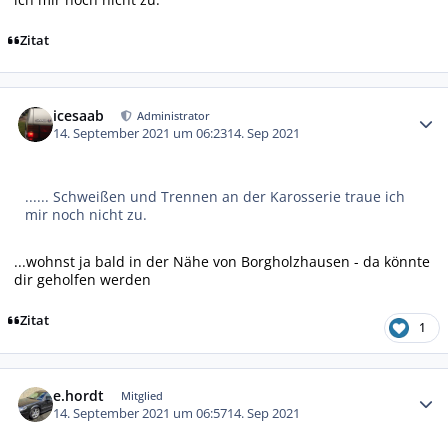
Zitat
Autor-Statistiken
icesaab
Administrator
14. September 2021 um 06:23
14. Sep 2021
...... Schweißen und Trennen an der Karosserie traue ich
mir noch nicht zu.
...wohnst ja bald in der Nähe von Borgholzhausen - da könnte
dir geholfen werden
Zitat
1
Autor-Statistiken
e.hordt
Mitglied
14. September 2021 um 06:57
14. Sep 2021