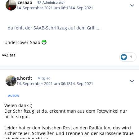
icesaab
Administrator
14. September 2021 um 06:13
14. Sep 2021
da fehlt der SAAB-Schriftzug auf dem Grill....
Undercover-Saab
Zitat
1
Autor-Statistiken
e.hordt
Mitglied
14. September 2021 um 06:18
14. Sep 2021
AUTOR
Vielen dank :)
Der Schriftzug ist da, erkennt man aus dem Fotowinkel nur
nicht so gut.
Leider hat er den typischen Rost an den Radläufen, das wird
sicher teuer, Schweißen und Trennen an der Karosserie traue
ich mir noch nicht zu.