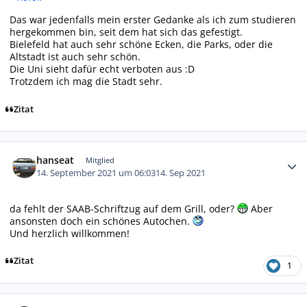
Das war jedenfalls mein erster Gedanke als ich zum studieren
hergekommen bin, seit dem hat sich das gefestigt.
Bielefeld hat auch sehr schöne Ecken, die Parks, oder die
Altstadt ist auch sehr schön.
Die Uni sieht dafür echt verboten aus :D
Trotzdem ich mag die Stadt sehr.
Zitat
Autor-Statistiken
hanseat
Mitglied
14. September 2021 um 06:03
14. Sep 2021
da fehlt der SAAB-Schriftzug auf dem Grill, oder?
Aber
ansonsten doch ein schönes Autochen.
Und herzlich willkommen!
Zitat
1
Autor-Statistiken