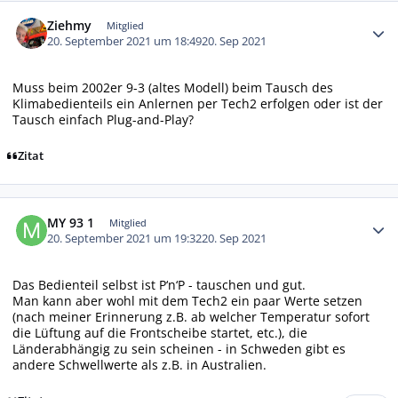
Autor-Statistiken
Ziehmy
Mitglied
20. September 2021 um 18:49
20. Sep 2021
Muss beim 2002er 9-3 (altes Modell) beim Tausch des
Klimabedienteils ein Anlernen per Tech2 erfolgen oder ist der
Tausch einfach Plug-and-Play?
Zitat
Autor-Statistiken
MY 93 1
Mitglied
20. September 2021 um 19:32
20. Sep 2021
Das Bedienteil selbst ist P‘n‘P - tauschen und gut.
Man kann aber wohl mit dem Tech2 ein paar Werte setzen
(nach meiner Erinnerung z.B. ab welcher Temperatur sofort
die Lüftung auf die Frontscheibe startet, etc.), die
Länderabhängig zu sein scheinen - in Schweden gibt es
andere Schwellwerte als z.B. in Australien.