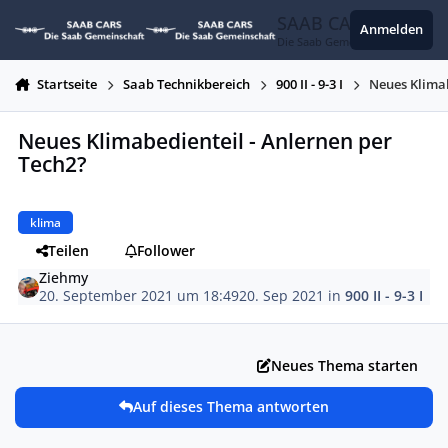
Zum Inhalt springen
SAAB CARS
Anmelden
Die Saab Gemeinschaft
Startseite
Saab Technikbereich
900 II - 9-3 I
Neues Klimab
Neues Klimabedienteil - Anlernen per
Tech2?
klima
Teilen
Follower
Ziehmy
20. September 2021 um 18:49
20. Sep 2021
in
900 II - 9-3 I
Neues Thema starten
Auf dieses Thema antworten