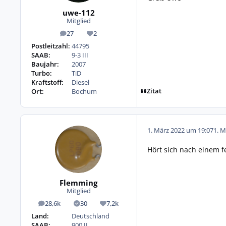
uwe-112
Mitglied
27
2
Beiträge
Reputation
Postleitzahl:
44795
SAAB:
9-3 III
Baujahr:
2007
Turbo:
TiD
Kraftstoff:
Diesel
Zitat
Ort:
Bochum
1. März 2022 um 19:07
1. M
Hört sich nach einem f
Flemming
Mitglied
28,6k
30
7,2k
Beiträge
Lösungen
Reputation
Land:
Deutschland
SAAB:
900 II