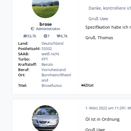
Danke, kontrolliere 
Gruß Uwe
brose
Spezifikation habe ich
Administrator
53,7k
7
6,7k
Gruß, Thomas
Beiträge
Lösungen
Reputation
Land:
Deutschland
Postleitzahl:
53332
SAAB:
weiß nicht
Turbo:
FPT
Kraftstoff:
Benzin
Beruf:
Vorruhestand
Ort:
Bornheim/Rheinl
and
Zitat
Titel:
Brosefuzius
1. März 2022 um 11:29
1. M
Öl ist in Ordnung
Gruß Uwe