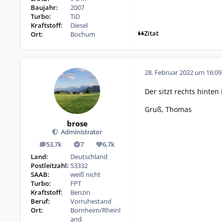
Baujahr:
2007
Turbo:
TiD
Kraftstoff:
Diesel
Zitat
Ort:
Bochum
28. Februar 2022 um 16:09
Der sitzt rechts hinte
Gruß, Thomas
brose
Administrator
53,7k
7
6,7k
Beiträge
Lösungen
Reputation
Land:
Deutschland
Postleitzahl:
53332
SAAB:
weiß nicht
Turbo:
FPT
Kraftstoff:
Benzin
Beruf:
Vorruhestand
Ort:
Bornheim/Rheinl
and