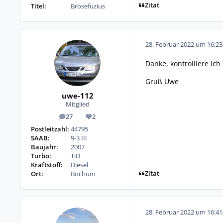
Zitat
Titel:
Brosefuzius
28. Februar 2022 um 16:23
Danke, kontrolliere ic
Gruß Uwe
uwe-112
Mitglied
27
2
Beiträge
Reputation
Postleitzahl:
44795
SAAB:
9-3 III
Baujahr:
2007
Turbo:
TiD
Kraftstoff:
Diesel
Zitat
Ort:
Bochum
28. Februar 2022 um 16:41