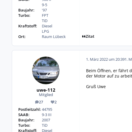
9-5
Baujahr:
'97
Turbo:
FPT
TiD
Kraftstoff:
Diesel
LPG
Zitat
Ort:
Raum Lübeck
1. März 2022 um 20:39
1. M
Beim Öffnen, er fährt 
der Motor auf zu arbei
Gruß Uwe
uwe-112
Mitglied
27
2
Beiträge
Reputation
Postleitzahl:
44795
SAAB:
9-3 III
Baujahr:
2007
Turbo:
TiD
Kraftstoff:
Diesel