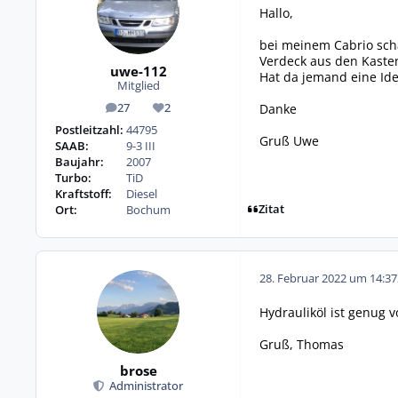
Hallo,
bei meinem Cabrio scha
Verdeck aus den Kasten 
uwe-112
Hat da jemand eine Ide
Mitglied
Danke
27
2
Beiträge
Reputation
Postleitzahl:
44795
Gruß Uwe
SAAB:
9-3 III
Baujahr:
2007
Turbo:
TiD
Kraftstoff:
Diesel
Zitat
Ort:
Bochum
28. Februar 2022 um 14:37
Hydrauliköl ist genug 
Gruß, Thomas
brose
Administrator