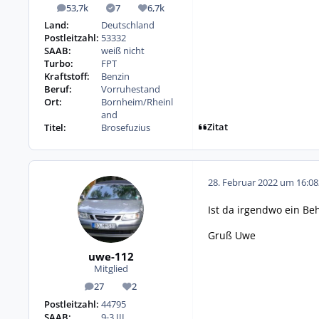
53,7k
7
6,7k
Beiträge
Lösungen
Reputation
Land:
Deutschland
Postleitzahl:
53332
SAAB:
weiß nicht
Turbo:
FPT
Kraftstoff:
Benzin
Beruf:
Vorruhestand
Ort:
Bornheim/Rheinl
and
Zitat
Titel:
Brosefuzius
28. Februar 2022 um 16:08
Ist da irgendwo ein Be
Gruß Uwe
uwe-112
Mitglied
27
2
Beiträge
Reputation
Postleitzahl:
44795
SAAB:
9-3 III