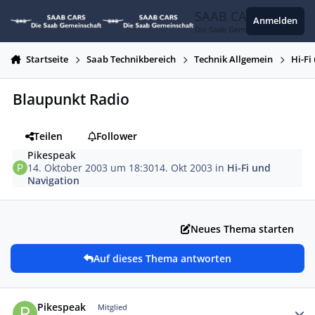
Zum Inhalt springen
SAAB CARS
Anmelden
Die Saab Gemeinschaft
Startseite
Saab Technikbereich
Technik Allgemein
Hi-Fi
Blaupunkt Radio
Teilen
Follower
Pikespeak
14. Oktober 2003 um 18:30
14. Okt 2003
in
Hi-Fi und
Navigation
Neues Thema starten
Auf dieses Thema antworten
Autor-Statistiken
Pikespeak
Mitglied