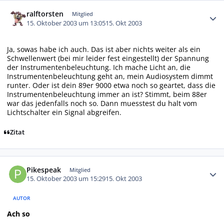
Autor-Statistiken
ralftorsten
Mitglied
15. Oktober 2003 um 13:05
15. Okt 2003
Ja, sowas habe ich auch. Das ist aber nichts weiter als ein
Schwellenwert (bei mir leider fest eingestellt) der Spannung
der Instrumentenbeleuchtung. Ich mache Licht an, die
Instrumentenbeleuchtung geht an, mein Audiosystem dimmt
runter. Oder ist dein 89er 9000 etwa noch so geartet, dass die
Instrumentenbeleuchtung immer an ist? Stimmt, beim 88er
war das jedenfalls noch so. Dann muesstest du halt vom
Lichtschalter ein Signal abgreifen.
Zitat
Autor-Statistiken
Pikespeak
Mitglied
15. Oktober 2003 um 15:29
15. Okt 2003
AUTOR
Ach so