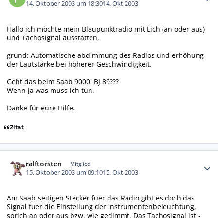
14. Oktober 2003 um 18:30
14. Okt 2003
Hallo ich möchte mein Blaupunktradio mit Lich (an oder aus)
und Tachosignal ausstatten,
grund: Automatische abdimmung des Radios und erhöhung
der Lautstärke bei höherer Geschwindigkeit.
Geht das beim Saab 9000i BJ 89???
Wenn ja was muss ich tun.
Danke für eure Hilfe.
Zitat
Autor-Statistiken
ralftorsten
Mitglied
15. Oktober 2003 um 09:10
15. Okt 2003
Am Saab-seitigen Stecker fuer das Radio gibt es doch das
Signal fuer die Einstellung der Instrumentenbeleuchtung,
sprich an oder aus bzw. wie gedimmt. Das Tachosignal ist -