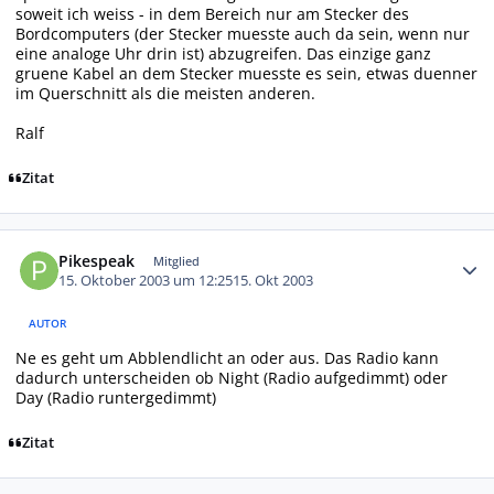
soweit ich weiss - in dem Bereich nur am Stecker des
Bordcomputers (der Stecker muesste auch da sein, wenn nur
eine analoge Uhr drin ist) abzugreifen. Das einzige ganz
gruene Kabel an dem Stecker muesste es sein, etwas duenner
im Querschnitt als die meisten anderen.
Ralf
Zitat
Autor-Statistiken
Pikespeak
Mitglied
15. Oktober 2003 um 12:25
15. Okt 2003
AUTOR
Ne es geht um Abblendlicht an oder aus. Das Radio kann
dadurch unterscheiden ob Night (Radio aufgedimmt) oder
Day (Radio runtergedimmt)
Zitat