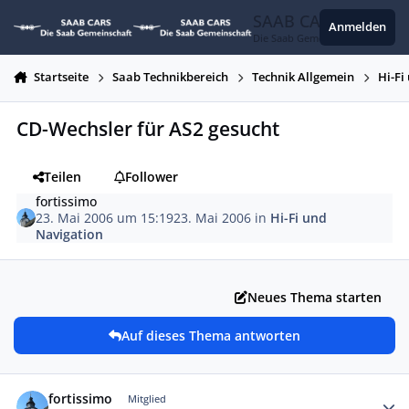
Zum Inhalt springen
SAAB CARS
Anmelden
Die Saab Gemeinschaft
Startseite
Saab Technikbereich
Technik Allgemein
Hi-Fi
CD-Wechsler für AS2 gesucht
Teilen
Follower
fortissimo
23. Mai 2006 um 15:19
23. Mai 2006
in
Hi-Fi und
Navigation
Neues Thema starten
Auf dieses Thema antworten
Autor-Statistiken
fortissimo
Mitglied