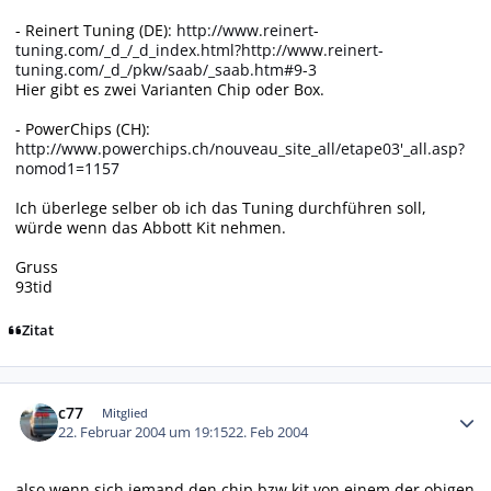
- Reinert Tuning (DE):
http://www.reinert-
tuning.com/_d_/_d_index.html?http://www.reinert-
tuning.com/_d_/pkw/saab/_saab.htm#9-3
Hier gibt es zwei Varianten Chip oder Box.
- PowerChips (CH):
http://www.powerchips.ch/nouveau_site_all/etape03'_all.asp?
nomod1=1157
Ich überlege selber ob ich das Tuning durchführen soll,
würde wenn das Abbott Kit nehmen.
Gruss
93tid
Zitat
Autor-Statistiken
c77
Mitglied
22. Februar 2004 um 19:15
22. Feb 2004
also wenn sich jemand den chip bzw kit von einem der obigen