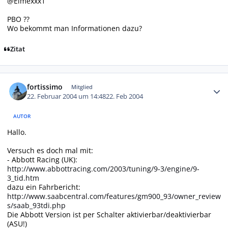
@Elmexxx1
PBO ??
Wo bekommt man Informationen dazu?
Zitat
Autor-Statistiken
fortissimo
Mitglied
22. Februar 2004 um 14:48
22. Feb 2004
AUTOR
Hallo.
Versuch es doch mal mit:
- Abbott Racing (UK):
http://www.abbottracing.com/2003/tuning/9-3/engine/9-
3_tid.htm
dazu ein Fahrbericht:
http://www.saabcentral.com/features/gm900_93/owner_review
s/saab_93tdi.php
Die Abbott Version ist per Schalter aktivierbar/deaktivierbar
(ASU!)