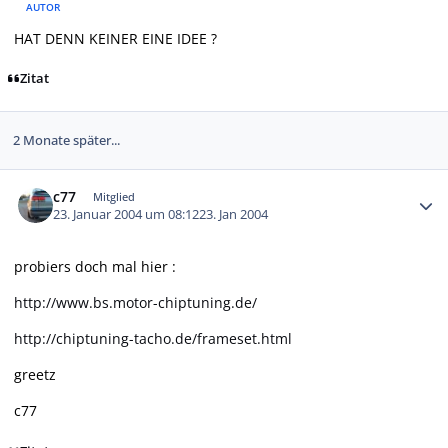
AUTOR
HAT DENN KEINER EINE IDEE ?
Zitat
2 Monate später...
Autor-Statistiken
c77
Mitglied
23. Januar 2004 um 08:12
23. Jan 2004
probiers doch mal hier :
http://www.bs.motor-chiptuning.de/
http://chiptuning-tacho.de/frameset.html
greetz
c77