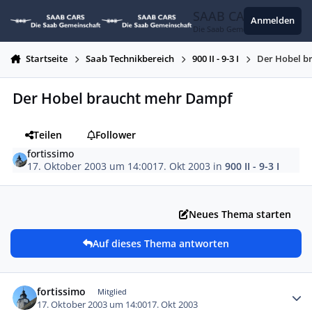
Zum Inhalt springen
SAAB CARS
Anmelden
Die Saab Gemeinschaft
Startseite
Saab Technikbereich
900 II - 9-3 I
Der Hobel b
Der Hobel braucht mehr Dampf
Teilen
Follower
fortissimo
17. Oktober 2003 um 14:00
17. Okt 2003
in
900 II - 9-3 I
Neues Thema starten
Auf dieses Thema antworten
Autor-Statistiken
fortissimo
Mitglied
17. Oktober 2003 um 14:00
17. Okt 2003